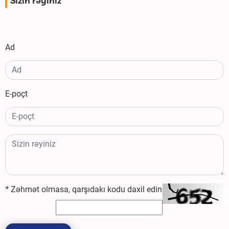
Sizin rəyiniz
Ad
E-poçt
*
Zəhmət olmasa, qarşıdakı kodu daxil edin