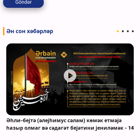
Göndər
Ән сон хәбәрләр
Әһли-бејтә (әлејһимус сәлам) көмәк етмәјә
һазыр олмаг вә сәдагәт бејәтини јениләмәк - 14