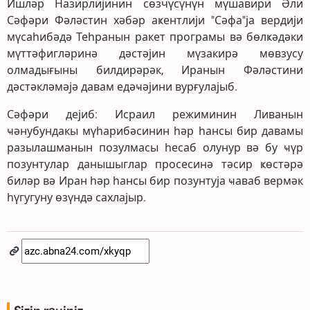
Ишләр Назирлијинин сөзчүсүнүн мүшавири Әли
Сәфәри Фәләстин хәбәр аҝентлији "Сәфа"ја вердији
мүсаһибәдә Теһранын ракет програмы вә бөлҝәдәки
мүттәфигләринә дәстәјин мүзакирә мөвзусу
олмадығыны билдирәрәк, Иранын Фәләстини
дәстәкләмәјә давам едәҹәјини вурғулајыб.
Сәфәри дејиб: Исраил режиминин Ливанын
ҹәнубундакы мүһарибәсинин һәр һансы бир давамы
разылашманын позулмасы һесаб олунур вә бу ҹүр
позунтулар данышыглар просесинә тәсир ҝөстәрә
биләр вә Иран һәр һансы бир позунтуја ҹаваб вермәк
һүгугуну өзүндә сахлајыр.