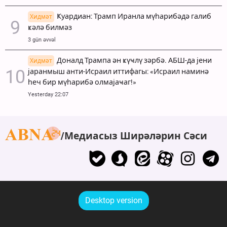
Ҝуардиан: Трамп Иранла мүһарибәдә галиб
Хидмәт
ҝәлә билмәз
3 gün əvvəl
Доналд Трампа ән ҝүҹлү зәрбә. АБШ-да јени
Хидмәт
јаранмыш анти-Исраил иттифагы: «Исраил наминә
һеч бир мүһарибә олмајаҹаг!»
Yesterday 22:07
Медиасыз Ширәләрин Сәси
Desktop version