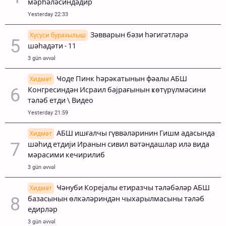
мәрһәләсиндәдир
Yesterday 22:33
Зәвварын бәзи һәгигәтләрә
Хүсуси бурахылыш
шәһадәти - 11
3 gün əvvəl
Ҹоде Пинк һәрәкатынын фәалы АБШ
Хидмәт
Конгресиндән Исраил бајрағынын ҝөтүрүлмәсини
тәләб етди \ Видео
Yesterday 21:59
АБШ ишғалчы гүввәләринин Гишм адасында
Хидмәт
шәһид етдији Иранын сивил вәтәндашлар илә вида
мәрасими кечирилиб
3 gün əvvəl
Ҹәнуби Корејалы етиразчы тәләбәләр АБШ
Хидмәт
базасынын өлкәләриндән чыхарылмасыны тәләб
едирләр
3 gün əvvəl