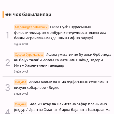
Ән чох бахыланлар
Гәзза Сүлһ Шурасынын
Мәдәнијјәт сәһифәси
фәләстинлиләрин мәҹбури көчүрүлмәси планы илә
бағлы Исраиллә әмәкдашлығы ифша олунуб
3 gün əvvəl
Ислам үммәтинин бу илки Әрбәиндә
Хүсуси бурахылыш
ән бөјүк тәләби Ислам Үммәтинин Шәһид Лидери
Имам Хаменеинин ганыдыр
3 gün əvvəl
Ислам Аләми вә Шиә Дүнјасынын сечилмиш
Хидмәт
визуал хәбәрләри - Видео
3 gün əvvəl
Бәгаји: Гәтәр вә Пакистана сәфәр планымыз
Хидмәт
јохдур / Иран вә Оманын бирҝә бәјанаты һазырланма