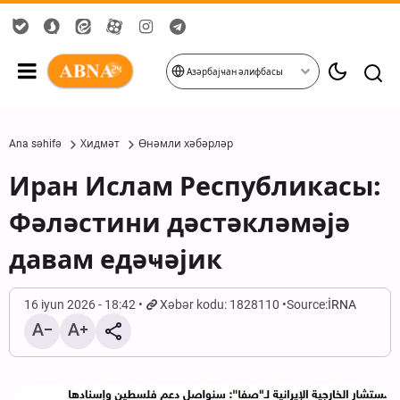
Азәрбајҹан әлифбасы
Ana səhifə
Хидмәт
Өнәмли хәбәрләр
Иран Ислам Республикасы:
Фәләстини дәстәкләмәјә
давам едәҹәјик
16 iyun 2026 - 18:42
Xəbər kodu: 1828110
Source:
İRNA