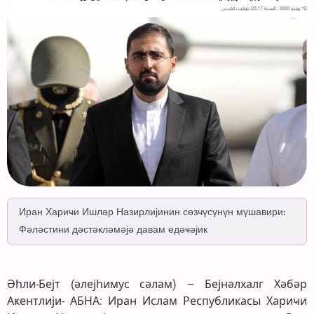
Иран Хариҹи Ишләр Назирлијинин сөзчүсүнүн мүшавири:
Фәләстини дәстәкләмәјә давам едәҹәјик
Әһли-Бејт (әлејһимус сәлам) – Бејнәлхалг Хәбәр
Аҝентлији- АБНА: Иран Ислам Республикасы Хариҹи