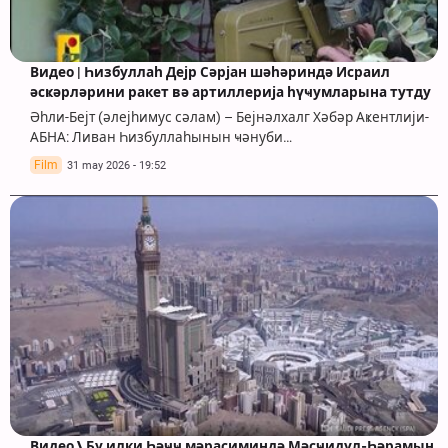
Видео | Һизбуллаһ Дејр Сәрјан шәһәриндә Исраил
әсҝәрләрини ракет вә артиллерија һүҹумларына тутду
Әһли-Бејт (әлејһимус сәлам) – Бејнәлхалг Хәбәр Аҝентлији-
АБНА: Ливан Һизбуллаһынын ҹәнуби…
Film
31 may 2026 - 19:52
Видео \ Бу илки Һәҹҹ мәрасиминдә Мәсҹидүл-Һәрамын