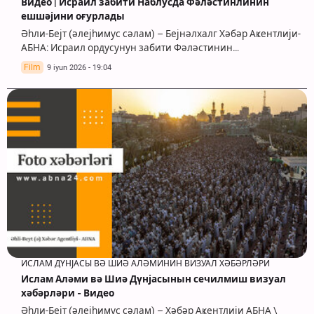
Видео | Исраил забити Наблусда Фәләстинлинин
ешшәјини оғурлады
Әһли-Бејт (әлејһимус сәлам) – Бејнәлхалг Хәбәр Аҝентлији-
АБНА: Исраил ордусунун забити Фәләстинин…
Film
9 iyun 2026 - 19:04
ИСЛАМ ДҮНЈАСЫ ВӘ ШИӘ АЛӘМИНИН ВИЗУАЛ ХӘБӘРЛӘРИ
Ислам Аләми вә Шиә Дүнјасынын сечилмиш визуал
хәбәрләри - Видео
Әһли-Бејт (әлејһимус сәлам) – Хәбәр Аҝентлији АБНА \