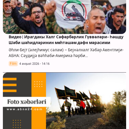
Видео | Ирагдакы Халг Сәфәрбәрлик Гүввәләри- Һәшду
Шәби шәһидләринин мөһтәшәм дәфн мәрасими
Әһли-Бејт (әлејһимус сәлам) – Бејнәлхалг Хәбәр Аҝентлији-
АБНА: Сәудијјә вәһһаби-Америка һәрби…
Film
4 avqust 2026 - 14:16