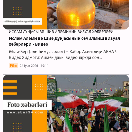
ИСЛАМ ДҮНЈАСЫ ВӘ ШИӘ АЛӘМИНИН ВИЗУАЛ ХӘБӘРЛӘРИ
Ислам Аләми вә Шиә Дүнјасынын сечилмиш визуал
хәбәрләри - Видео
Әһли-Бејт (әлејһимус сәлам) – Хәбәр Аҝентлији АБНА \
Видео Хидмәти: Ашағыдакы видеочархда сон…
Film
24 iyun 2026 - 19:11