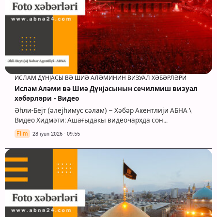
ИСЛАМ ДҮНЈАСЫ ВӘ ШИӘ АЛӘМИНИН ВИЗУАЛ ХӘБӘРЛӘРИ
Ислам Аләми вә Шиә Дүнјасынын сечилмиш визуал
хәбәрләри - Видео
Әһли-Бејт (әлејһимус сәлам) – Хәбәр Аҝентлији АБНА \
Видео Хидмәти: Ашағыдакы видеочархда сон…
Film
28 iyun 2026 - 09:55