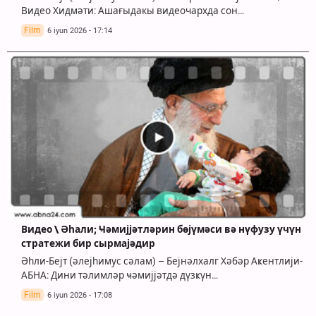
Видео Хидмәти: Ашағыдакы видеочархда сон…
Film
6 iyun 2026 - 17:14
Видео \ Әһали; Ҹәмијјәтләрин бөјүмәси вә нүфузу үчүн
стратежи бир сырмајәдир
Әһли-Бејт (әлејһимус сәлам) – Бејнәлхалг Хәбәр Аҝентлији-
АБНА: Дини тәлимләр ҹәмијјәтдә дүзҝүн…
Film
6 iyun 2026 - 17:08