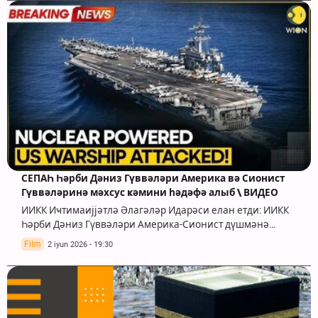
СЕПАҺ Һәрби Дәниз Гүввәләри Америка вә Сионист
Гүввәләринә мәхсус ҝәмини һәдәфә алыб \ ВИДЕО
ИИКК Иҹтимаијјәтлә Әлагәләр Идарәси елан етди: ИИКК
Һәрби Дәниз Гүввәләри Америка-Сионист дүшмәнә…
Film
2 iyun 2026 - 19:30