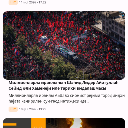
Film
11 iyul 2026 - 17:22
Миллионларла иранлынын Шәһид Лидер Айәтуллаһ
Сейид Әли Хаменеји илә тарихи видалашмасы
Миллионларла иранлы АБШ вә сионист рејими тәрәфиндән
һәјата кечирилән суи-гәсд нәтиҗәсиндә…
Film
10 iyul 2026 - 19:29