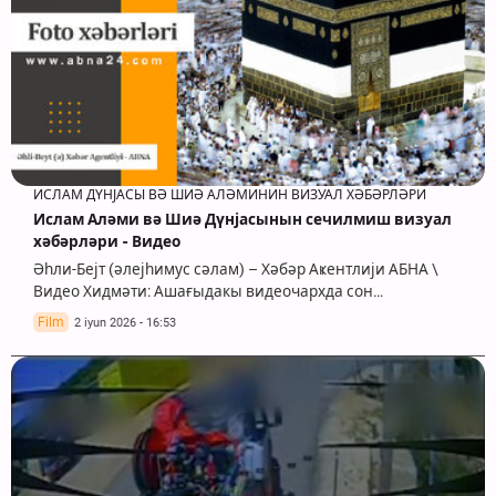
ИСЛАМ ДҮНЈАСЫ ВӘ ШИӘ АЛӘМИНИН ВИЗУАЛ ХӘБӘРЛӘРИ
Ислам Аләми вә Шиә Дүнјасынын сечилмиш визуал
хәбәрләри - Видео
Әһли-Бејт (әлејһимус сәлам) – Хәбәр Аҝентлији АБНА \
Видео Хидмәти: Ашағыдакы видеочархда сон…
Film
2 iyun 2026 - 16:53