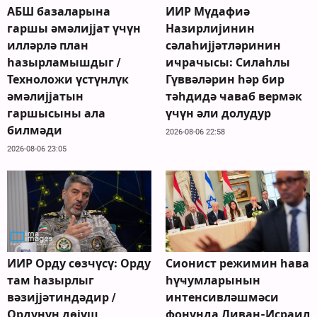
АБШ базаларына
ИИР Мүдафиә
гаршы әмәлијјат үчүн
Назирлијинин
илләрлә план
сәлаһијјәтләринин
һазырламышдыг /
иҹрачысы: Силаһлы
Техноложи үстүнлүк
Гүввәләрин һәр бир
әмәлијјатын
тәһдидә ҹаваб вермәк
гаршысыны ала
үчүн әли долудур
билмәди
2026-08-06 22:58
2026-08-06 23:05
ИИР Орду сөзчүсү: Орду
Сионист режимин һава
там һазырлыг
һүҹумларынын
вәзијјәтиндәдир /
интенсивләшмәси
Ордунун дөјүш
фонунда Ливан-Исраил