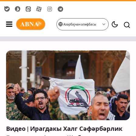
Азәрбајҹан әлифбасы
Видео | Ирагдакы Халг Сәфәрбәрлик