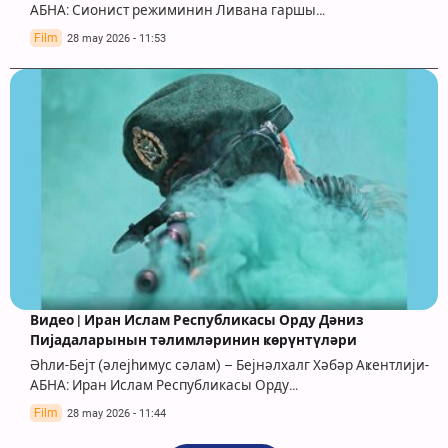
АБНА: Сионист режиминин Ливана гаршы…
Film
28 may 2026 - 11:53
Видео | Иран Ислам Республикасы Орду Дәниз
Пијадаларынын тәлимләринин ҝөрүнтүләри
Әһли-Бејт (әлејһимус сәлам) – Бејнәлхалг Хәбәр Аҝентлији-
АБНА: Иран Ислам Республикасы Орду…
Film
28 may 2026 - 11:44