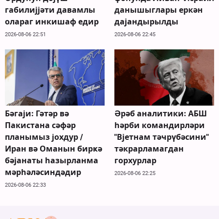
габилијјәти давамлы
данышыглары еркән
олараг инкишаф едир
дајандырылды
2026-08-06 22:51
2026-08-06 22:45
Бәгаји: Гәтәр вә
Әрәб аналитики: АБШ
Пакистана сәфәр
һәрби командирләри
планымыз јохдур /
"Вјетнам тәҹрүбәсини"
Иран вә Оманын бирҝә
тәкрарламагдан
бәјанаты һазырланма
горхурлар
мәрһәләсиндәдир
2026-08-06 22:25
2026-08-06 22:33