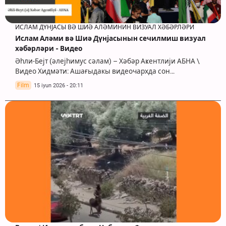
ИСЛАМ ДҮНЈАСЫ ВӘ ШИӘ АЛӘМИНИН ВИЗУАЛ ХӘБӘРЛӘРИ
Ислам Аләми вә Шиә Дүнјасынын сечилмиш визуал
хәбәрләри - Видео
Әһли-Бејт (әлејһимус сәлам) – Хәбәр Аҝентлији АБНА \
Видео Хидмәти: Ашағыдакы видеочархда сон…
Film
15 iyun 2026 - 20:11