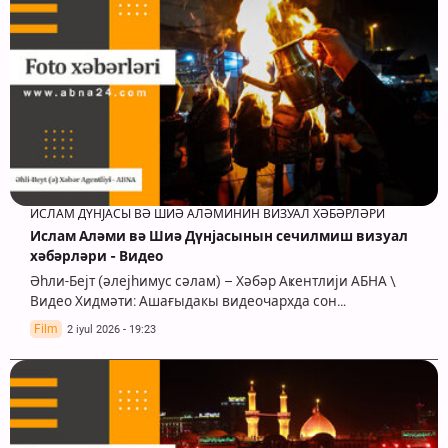
ИСЛАМ ДҮНЈАСЫ ВӘ ШИӘ АЛӘМИНИН ВИЗУАЛ ХӘБӘРЛӘРИ
Ислам Аләми вә Шиә Дүнјасынын сечилмиш визуал
хәбәрләри - Видео
Әһли-Бејт (әлејһимус сәлам) – Хәбәр Аҝентлији АБНА \
Видео Хидмәти: Ашағыдакы видеочархда сон…
Film
2 iyul 2026 - 19:23