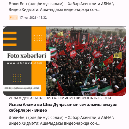
Әһли-Бејт (әлејһимус сәлам) – Хәбәр Аҝентлији АБНА \
Видео Хидмәти: Ашағыдакы видеочархда сон…
Film
17 iyul 2026 - 15:32
ИСЛАМ ДҮНЈАСЫ ВӘ ШИӘ АЛӘМИНИН ВИЗУАЛ ХӘБӘРЛӘРИ
Ислам Аләми вә Шиә Дүнјасынын сечилмиш визуал
хәбәрләри - Видео
Әһли-Бејт (әлејһимус сәлам) – Хәбәр Аҝентлији АБНА \
Видео Хидмәти: Ашағыдакы видеочархда сон…