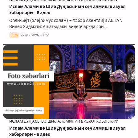
Ислам Аләми вә Шиә Дүнјасынын сечилмиш визуал
хәбәрләри - Видео
Әһли-Бејт (әлејһимус сәлам) – Хәбәр Аҝентлији АБНА \
Видео Хидмәти: Ашағыдакы видеочархда сон…
Film
27 iyul 2026 - 08:51
ИСЛАМ ДҮНЈАСЫ ВӘ ШИӘ АЛӘМИНИН ВИЗУАЛ ХӘБӘРЛӘРИ
Ислам Аләми вә Шиә Дүнјасынын сечилмиш визуал
хәбәрләри - Видео