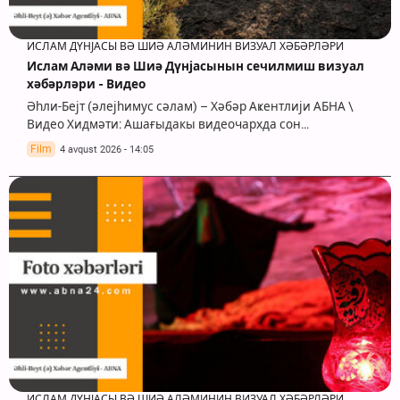
ИСЛАМ ДҮНЈАСЫ ВӘ ШИӘ АЛӘМИНИН ВИЗУАЛ ХӘБӘРЛӘРИ
Ислам Аләми вә Шиә Дүнјасынын сечилмиш визуал
хәбәрләри - Видео
Әһли-Бејт (әлејһимус сәлам) – Хәбәр Аҝентлији АБНА \
Видео Хидмәти: Ашағыдакы видеочархда сон…
Film
4 avqust 2026 - 14:05
ИСЛАМ ДҮНЈАСЫ ВӘ ШИӘ АЛӘМИНИН ВИЗУАЛ ХӘБӘРЛӘРИ