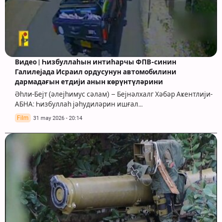
Видео | Һизбуллаһын интиһарчы ФПВ-синин
Галилејада Исраил ордусунун автомобилини
дармадағын етдији анын ҝөрүнтүләрини
Әһли-Бејт (әлејһимус сәлам) – Бејнәлхалг Хәбәр Аҝентлији-
АБНА: Һизбуллаһ јәһудиләрин ишғал…
Film
31 may 2026 - 20:14