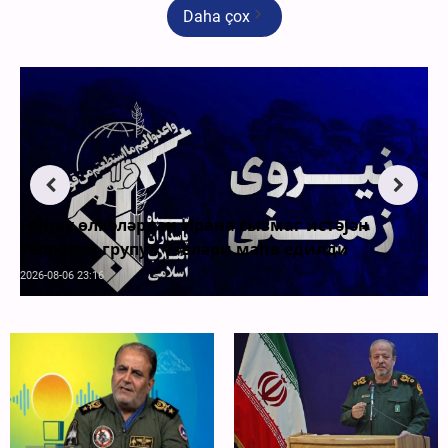
Daha çox
Гоншу өлкәләрдән Ирана сызмаг истәјән
террорчу групун үзвләри мәһв едилди
2026-08-06 23:16