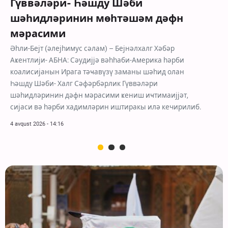
Гүввәләри- Һәшду Шәби
шәһидләринин мөһтәшәм дәфн
мәрасими
Әһли-Бејт (әлејһимус сәлам) – Бејнәлхалг Хәбәр
Аҝентлији- АБНА: Сәудијјә вәһһаби-Америка һәрби
коалисијанын Ирага тәҹавүзү заманы шәһид олан
Һәшду Шәби- Халг Сәфәрбәрлик Гүввәләри
шәһидләринин дәфн мәрасими ҝениш иҹтимаијјәт,
сијаси вә һәрби хадимләрин иштиракы илә кечирилиб.
4 avqust 2026 - 14:16