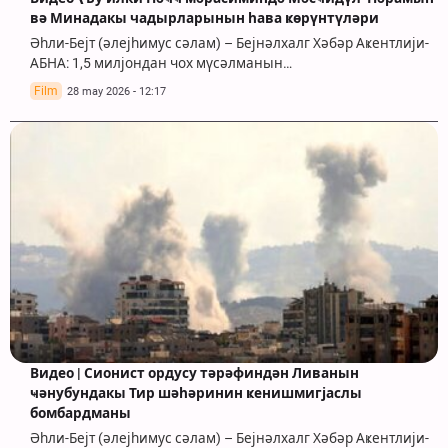
вә Минадакы чадырларынын һава ҝөрүнтүләри
Әһли-Бејт (әлејһимус сәлам) – Бејнәлхалг Хәбәр Аҝентлији-
АБНА: 1,5 милјондан чох мүсәлманын…
Film
28 may 2026 - 12:17
Видео | Сионист ордусу тәрәфиндән Ливанын
ҹәнубундакы Тир шәһәринин ҝенишмигјаслы
бомбардманы
Әһли-Бејт (әлејһимус сәлам) – Бејнәлхалг Хәбәр Аҝентлији-