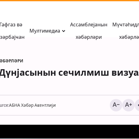
Гафгаз вә
Ассамблејанын
Мүҹтәһид
Мултимедиа
зәрбајҹан
хәбәрләри
хәбәрл
ХӘБӘРЛӘРИ
 Дүнјасынын сечилмиш визу
urce:
АБНА Хәбәр Аҝентлији
АБШ ишғалчы
гүввәләринин Гишм
адасында шәһид етд
Иранын сивил вәтән