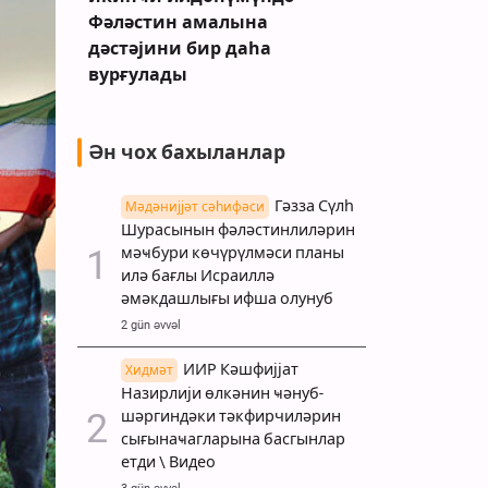
Фәләстин амалына
дәстәјини бир даһа
вурғулады
Ән чох бахыланлар
Гәзза Сүлһ
Мәдәнијјәт сәһифәси
Шурасынын фәләстинлиләрин
мәҹбури көчүрүлмәси планы
илә бағлы Исраиллә
әмәкдашлығы ифша олунуб
2 gün əvvəl
ИИР Кәшфијјат
Хидмәт
Назирлији өлкәнин ҹәнуб-
шәргиндәки тәкфирчиләрин
сығынаҹагларына басгынлар
етди \ Видео