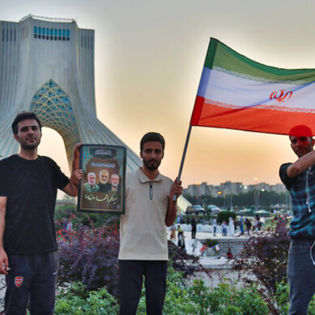
илә вида мәрасими
кечирилиб