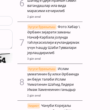
шәһид етдији Иранын сивил
вәтәндашлар илә вида
мәрасими кечирилиб
2 gün əvvəl
Фото Хәбәр \
Хүсуси бурахылыш
Әрбәин зијарәти заманы
Нәҹәф-Кәрбәла јолунда
тәһлүкәсизлији ҝүҹләндирмәк
үчүн Һәшду Шәби Гүввәләри
јерләшдирилиб
3 gün əvvəl
Ислам
Хүсуси бурахылыш
үммәтинин бу илки Әрбәиндә
ән бөјүк тәләби Ислам
Үммәтинин Шәһид Лидери
Имам Хаменеинин ганыдыр
2 gün əvvəl
Ҹәнуби Корејалы
Хидмәт