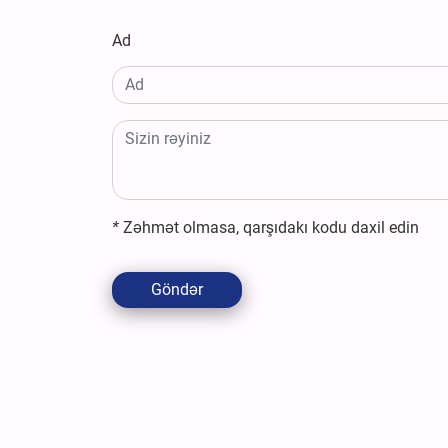
Ad
*
Zəhmət olmasa, qarşıdakı kodu daxil edin
Göndər