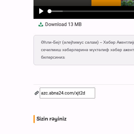
Play
Download
13 MB
Әһли-Бејт (әлејһимус сәлам) – Хәбәр Аҝентли
сечилмиш хәбәрләринә мүхтәлиф хәбәр аҝент
биләрсиниз:
Sizin rəyiniz