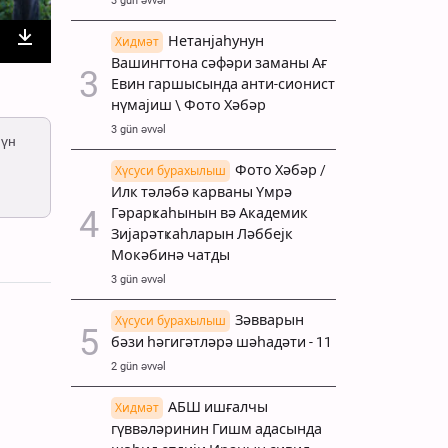
3 gün əvvəl
Нетанјаһунун
Хидмәт
nter
Download
Вашингтона сәфәри заманы Ағ
Евин гаршысында анти-сионист
ullscreen
нүмајиш \ Фото Хәбәр
3 gün əvvəl
нүн
Фото Хәбәр /
Хүсуси бурахылыш
Илк тәләбә карваны Үмрә
Гәрарҝаһынын вә Академик
Зијарәтҝаһларын Ләббејк
Мокәбинә чатды
3 gün əvvəl
Зәвварын
Хүсуси бурахылыш
бәзи һәгигәтләрә шәһадәти - 11
2 gün əvvəl
АБШ ишғалчы
Хидмәт
гүввәләринин Гишм адасында