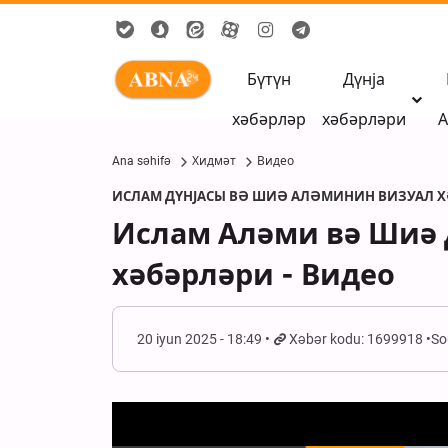
Бүтүн
Дүнја
хәбәрләр
хәбәрләри
А
Ana səhifə
Хидмәт
Видео
ИСЛАМ ДҮНЈАСЫ ВӘ ШИӘ АЛӘМИНИН ВИЗУАЛ 
Ислам Аләми вә Шиә
хәбәрләри - Видео
20 iyun 2025 - 18:49
Xəbər kodu: 1699918
So