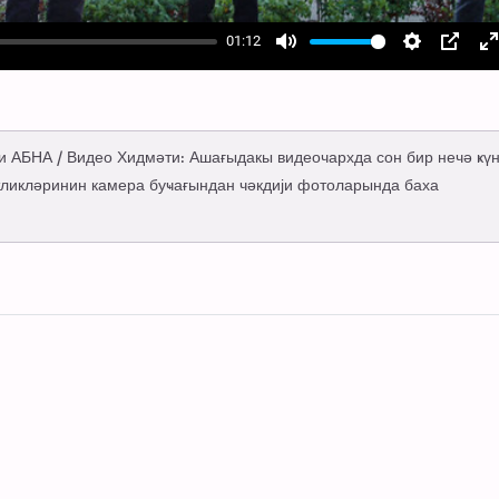
01:12
Mute
Settings
PIP
E
f
ји АБНА / Видео Хидмәти: Ашағыдакы видеочархда сон бир нечә ҝү
ликләринин камера буҹағындан чәкдији фотоларында баха