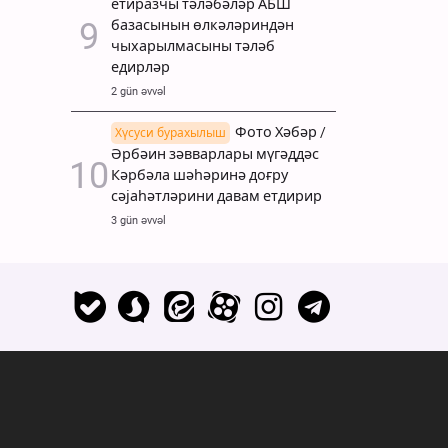
етиразчы тәләбәләр АБШ
базасынын өлкәләриндән
чыхарылмасыны тәләб
едирләр
2 gün əvvəl
Фото Хәбәр /
Хүсуси бурахылыш
Әрбәин зәвварлары мүгәддәс
Кәрбәла шәһәринә доғру
сәјаһәтләрини давам етдирир
3 gün əvvəl