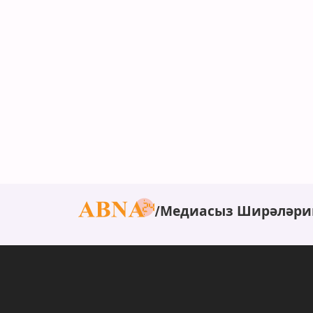
Медиасыз Ширәләри