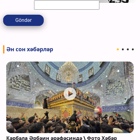
Göndər
Ән сон хәбәрләр
Кәрбәла Әрбәин әрәфәсиндә \ Фото Хәбәр