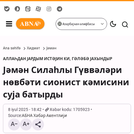
Азәрбајҹан әлифбасы
Ana səhifə
Хидмәт
Јәмән
АЛЛАҺДАН ЈАРДЫМ ИСТӘЈИН КИ, ГӘЛӘБӘ ЈАХЫНДЫР
Јәмән Силаһлы Гүввәләри
нөвбәти сионист ҝәмисини
суја батырды
8 iyul 2025 - 18:42
Xəbər kodu: 1705923
Source:
АБНА Хәбәр Аҝентлији