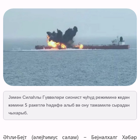
Јәмән Силаһлы Гүввәләри сионист ҹүһүд режиминә ҝедән
ҝәмини 5 ракетлә һәдәфә алыб вә ону тамамилә сырадан
чыхарыб.
Әһли-Бејт (әлејһимус сәлам) – Бејнәлхалг Хәбәр