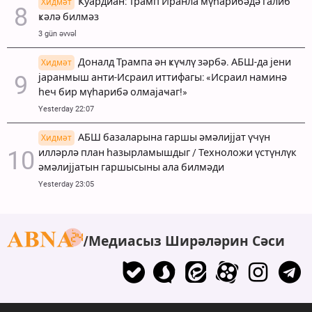
Ҝуардиан: Трамп Иранла мүһарибәдә галиб
Хидмәт
ҝәлә билмәз
3 gün əvvəl
Доналд Трампа ән ҝүҹлү зәрбә. АБШ-да јени
Хидмәт
јаранмыш анти-Исраил иттифагы: «Исраил наминә
һеч бир мүһарибә олмајаҹаг!»
Yesterday 22:07
АБШ базаларына гаршы әмәлијјат үчүн
Хидмәт
илләрлә план һазырламышдыг / Техноложи үстүнлүк
әмәлијјатын гаршысыны ала билмәди
Yesterday 23:05
Медиасыз Ширәләрин Сәси