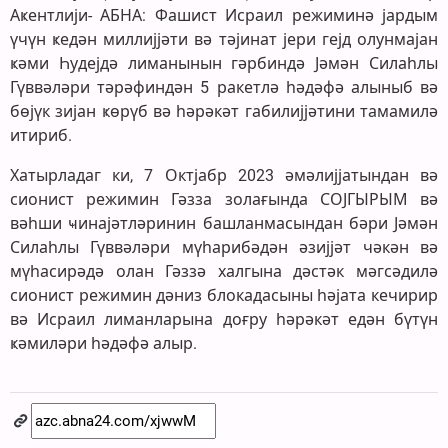
Аҝентлији- АБНА: Фашист Исраил режиминә јардым
үчүн ҝедән миллијјәти вә тәјинат јери гејд олунмајан
ҝәми Һудејдә лиманынын гәрбиндә Јәмән Силаһлы
Гүввәләри тәрәфиндән 5 ракетлә һәдәфә алыныб вә
бөјүк зијан ҝөрүб вә һәрәкәт габилијјәтини тамамилә
итириб.
Хатырладаг ки, 7 Октјабр 2023 әмәлијјатындан вә
сионист режимин Гәзза золағында СОЈГЫРЫМ вә
вәһши ҹинајәтләринин башланмасындан бәри Јәмән
Силаһлы Гүввәләри мүһарибәдән әзијјәт чәкән вә
мүһасирәдә олан Гәззә халгына дәстәк мәгсәдилә
сионист режимин дәниз блокадасыны һәјата кечирир
вә Исраил лиманларына доғру һәрәкәт едән бүтүн
ҝәмиләри һәдәфә алыр.