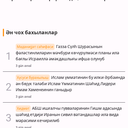
Ән чох бахыланлар
Гәзза Сүлһ Шурасынын
Мәдәнијјәт сәһифәси
фәләстинлиләрин мәҹбури көчүрүлмәси планы илә
бағлы Исраиллә әмәкдашлығы ифша олунуб
3 gün əvvəl
Ислам үммәтинин бу илки Әрбәиндә
Хүсуси бурахылыш
ән бөјүк тәләби Ислам Үммәтинин Шәһид Лидери
Имам Хаменеинин ганыдыр
3 gün əvvəl
АБШ ишғалчы гүввәләринин Гишм адасында
Хидмәт
шәһид етдији Иранын сивил вәтәндашлар илә вида
мәрасими кечирилиб
3 gün əvvəl