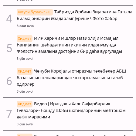
Тәбриздә Әрбәин Зијарәтинә Гатыла
Хүсуси бурахылыш
Билмәјәнләрин Әзадарлыг Јүрүшү \ Фото Хәбәр
8 saat əvvəl
ИИР Хариҹи Ишләр Назирлији Исмајыл
Хидмәт
Һанијәнин шәһадәтинин икинҹи илдөнүмүндә
Фәләстин амалына дәстәјини бир даһа вурғулады
3 gün əvvəl
Ҹәнуби Корејалы етиразчы тәләбәләр АБШ
Хидмәт
базасынын өлкәләриндән чыхарылмасыны тәләб
едирләр
3 gün əvvəl
Видео | Ирагдакы Халг Сәфәрбәрлик
Хидмәт
Гүввәләри- Һәшду Шәби шәһидләринин мөһтәшәм
дәфн мәрасими
3 gün əvvəl