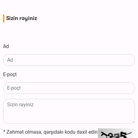
Sizin rəyiniz
Ad
E-poçt
*
Zəhmət olmasa, qarşıdakı kodu daxil edin