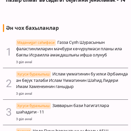
һазыр олмаг вә сәдагәт бејәтини јениләмәк - 14
Ән чох бахыланлар
Гәзза Сүлһ Шурасынын
Мәдәнијјәт сәһифәси
фәләстинлиләрин мәҹбури көчүрүлмәси планы илә
бағлы Исраиллә әмәкдашлығы ифша олунуб
3 gün əvvəl
Ислам үммәтинин бу илки Әрбәиндә
Хүсуси бурахылыш
ән бөјүк тәләби Ислам Үммәтинин Шәһид Лидери
Имам Хаменеинин ганыдыр
3 gün əvvəl
Зәвварын бәзи һәгигәтләрә
Хүсуси бурахылыш
шәһадәти - 11
3 gün əvvəl