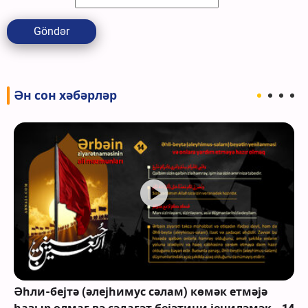
Göndər
Ән сон хәбәрләр
Әһли-бејтә (әлејһимус сәлам) көмәк етмәјә