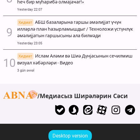
һеч бир мүһарибә олмајаҹаг!»
Yesterday 22:07
АБШ базаларына гаршы әмәлијјат үчүн
Хидмәт
илләрлә план һазырламышдыг / Техноложи үстүнлүк
әмәлијјатын гаршысыны ала билмәди
Yesterday 23:05
Ислам Аләми вә Шиә Дүнјасынын сечилмиш
Хидмәт
визуал хәбәрләри - Видео
3 gün əvvəl
Медиасыз Ширәләрин Сәси
Desktop version