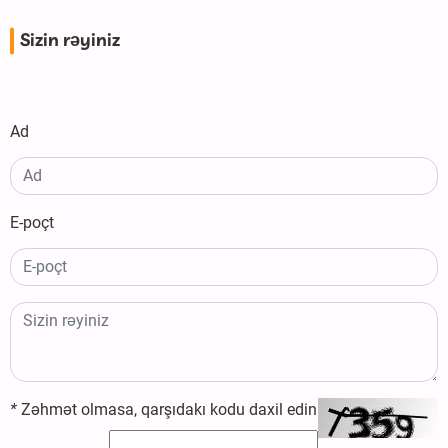
Sizin rəyiniz
Ad
E-poçt
*
Zəhmət olmasa, qarşıdakı kodu daxil edin