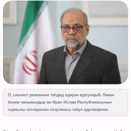
О, сионист режимини тәһдид едәрәк вурғулајыб: Ливан
бизим ҹанымыздыр вә Иран Ислам Республикасынын
гырмызы хәтләринин позулмасы гәбул едилмәјәҹәк.