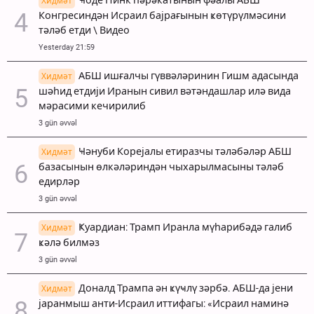
Ҹоде Пинк һәрәкатынын фәалы АБШ
Хидмәт
Конгресиндән Исраил бајрағынын ҝөтүрүлмәсини
тәләб етди \ Видео
Yesterday 21:59
АБШ ишғалчы гүввәләринин Гишм адасында
Хидмәт
шәһид етдији Иранын сивил вәтәндашлар илә вида
мәрасими кечирилиб
3 gün əvvəl
Ҹәнуби Корејалы етиразчы тәләбәләр АБШ
Хидмәт
базасынын өлкәләриндән чыхарылмасыны тәләб
едирләр
3 gün əvvəl
Ҝуардиан: Трамп Иранла мүһарибәдә галиб
Хидмәт
ҝәлә билмәз
3 gün əvvəl
Доналд Трампа ән ҝүҹлү зәрбә. АБШ-да јени
Хидмәт
јаранмыш анти-Исраил иттифагы: «Исраил наминә