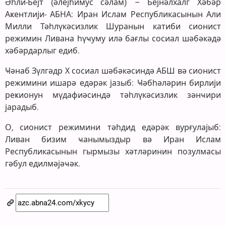
Әһли-Бејт (әлејһимус сәлам) – Бејнәлхалг Хәбәр
Аҝентлији- АБНА: Иран Ислам Республикасынын Али
Милли Тәһлүкәсизлик Шуранын катиби сионист
режимин Ливана һүҹуму илә бағлы сосиал шәбәкәдә
хәбәрдарлыг едиб.
Ҹәнаб Зүлгәдр Х сосиал шәбәкәсиндә АБШ вә сионист
режимини ишарә едәрәк јазыб: Ҹәбһәләрин бирлији
реҝионун мүдафиәсиндә тәһлүкәсизлик зәнҹири
јарадыб.
О, сионист режимини тәһдид едәрәк вурғулајыб:
Ливан бизим ҹанымыздыр вә Иран Ислам
Республикасынын гырмызы хәтләринин позулмасы
гәбул едилмәјәҹәк.