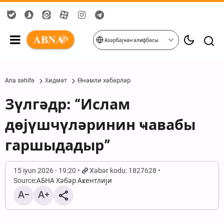
Азәрбајҹан әлифбасы
Ana səhifə
Хидмәт
Өнәмли хәбәрләр
Зүлгәдр: “Ислам
дөјүшчүләринин ҹавабы
гаршыдадыр”
15 iyun 2026 - 19:20
Xəbər kodu: 1827628
Source:
АБНА Хәбәр Аҝентлији