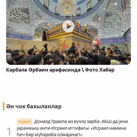
Кәрбәла Әрбәин әрәфәсиндә \ Фото Хәбәр
Ән чох бахыланлар
Доналд Трампа ән ҝүҹлү зәрбә. АБШ-да јени
Хидмәт
јаранмыш анти-Исраил иттифагы: «Исраил наминә
һеч бир мүһарибә олмајаҹаг!»