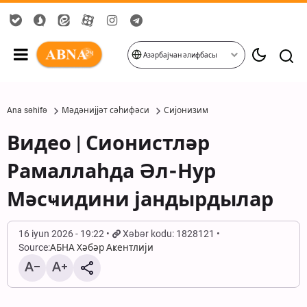
Азәрбајҹан әлифбасы
Ana səhifə
Мәдәнијјәт сәһифәси
Сијонизим
Видео | Сионистләр
Рамаллаһда Әл-Нур
Мәсҹидини јандырдылар
16 iyun 2026 - 19:22
Xəbər kodu: 1828121
Source:
АБНА Хәбәр Аҝентлији