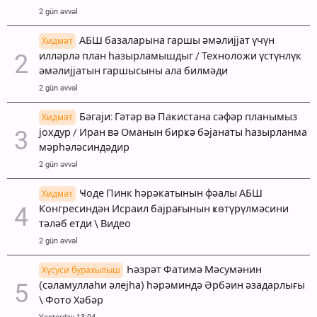
2 gün əvvəl
АБШ базаларына гаршы әмәлијјат үчүн
Хидмәт
илләрлә план һазырламышдыг / Техноложи үстүнлүк
әмәлијјатын гаршысыны ала билмәди
2 gün əvvəl
Бәгаји: Гәтәр вә Пакистана сәфәр планымыз
Хидмәт
јохдур / Иран вә Оманын бирҝә бәјанаты һазырланма
мәрһәләсиндәдир
2 gün əvvəl
Ҹоде Пинк һәрәкатынын фәалы АБШ
Хидмәт
Конгресиндән Исраил бајрағынын ҝөтүрүлмәсини
тәләб етди \ Видео
2 gün əvvəl
Һәзрәт Фатимә Мәсумәнин
Хүсуси бурахылыш
(сәламуллаһи әлејһа) һәрәминдә Әрбәин әзадарлығы
\ Фото Хәбәр