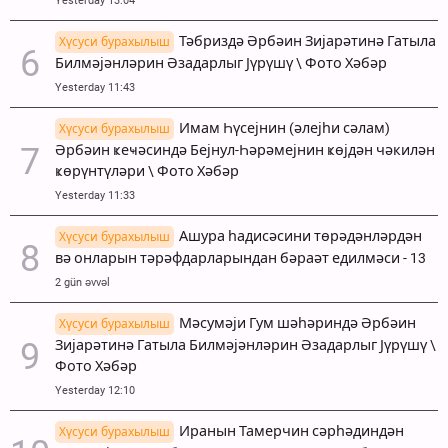
Yesterday 13:04
Тәбриздә Әрбәин Зијарәтинә Гатыла
Хүсуси бурахылыш
Билмәјәнләрин Әзадарлыг Јүрүшү \ Фото Хәбәр
Yesterday 11:43
Имам Һүсејнин (әлејһи сәлам)
Хүсуси бурахылыш
Әрбәин ҝеҹәсиндә Бејнул-Һәрәмејнин ҝөјдән чәкилән
ҝөрүнтүләри \ Фото Хәбәр
Yesterday 11:33
Ашура һадисәсини төрәдәнләрдән
Хүсуси бурахылыш
вә онларын тәрәфдарларындан бәраәт едилмәси - 13
2 gün əvvəl
Мәсумәји Гум шәһәриндә Әрбәин
Хүсуси бурахылыш
Зијарәтинә Гатыла Билмәјәнләрин Әзадарлыг Јүрүшү \
Фото Хәбәр
Yesterday 12:10
Иранын Тамерчин сәрһәдиндән
Хүсуси бурахылыш