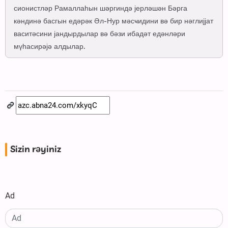
сионистләр Рамаллаһын шәргиндә јерләшән Бәрга
кәндинә басгын едәрәк Әл-Нур мәсҹидини вә бир нәглијјат
васитәсини јандырдылар вә бәзи ибадәт едәнләри
мүһасирәјә алдылар.
Sizin rəyiniz
Ad