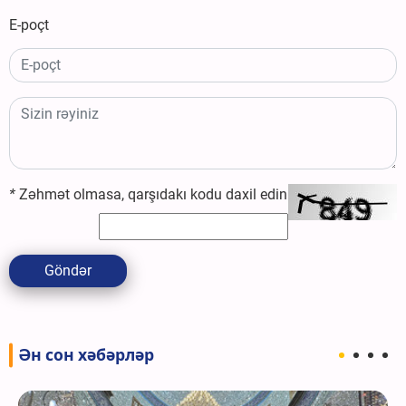
E-poçt
*
Zəhmət olmasa, qarşıdakı kodu daxil edin
Göndər
Ән сон хәбәрләр