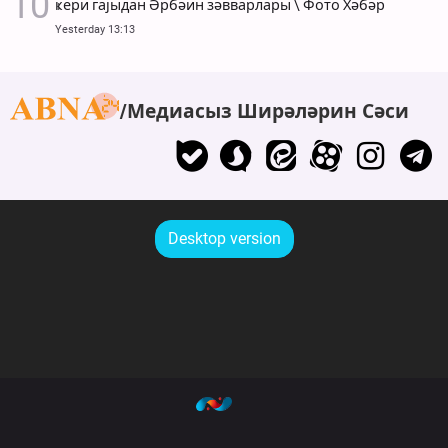
ҝери гајыдан Әрбәин зәвварлары \ Фото Хәбәр
Yesterday 13:13
Медиасыз Ширәләрин Сәси
Desktop version