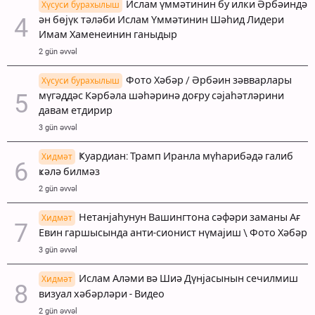
Ислам үммәтинин бу илки Әрбәиндә
Хүсуси бурахылыш
ән бөјүк тәләби Ислам Үммәтинин Шәһид Лидери
Имам Хаменеинин ганыдыр
2 gün əvvəl
Фото Хәбәр / Әрбәин зәвварлары
Хүсуси бурахылыш
мүгәддәс Кәрбәла шәһәринә доғру сәјаһәтләрини
давам етдирир
3 gün əvvəl
Ҝуардиан: Трамп Иранла мүһарибәдә галиб
Хидмәт
ҝәлә билмәз
2 gün əvvəl
Нетанјаһунун Вашингтона сәфәри заманы Ағ
Хидмәт
Евин гаршысында анти-сионист нүмајиш \ Фото Хәбәр
3 gün əvvəl
Ислам Аләми вә Шиә Дүнјасынын сечилмиш
Хидмәт
визуал хәбәрләри - Видео
2 gün əvvəl