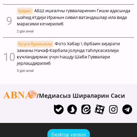
АБШ ишғалчы гүввәләринин Гишм адасында
Хидмәт
шәһид етдији Иранын сивил вәтәндашлар илә вида
мәрасими кечирилиб
2 gün əvvəl
Фото Хәбәр \ Әрбәин зијарәти
Хүсуси бурахылыш
заманы Нәҹәф-Кәрбәла јолунда тәһлүкәсизлији
ҝүҹләндирмәк үчүн Һәшду Шәби Гүввәләри
јерләшдирилиб
3 gün əvvəl
Медиасыз Ширәләрин Сәси
Desktop version