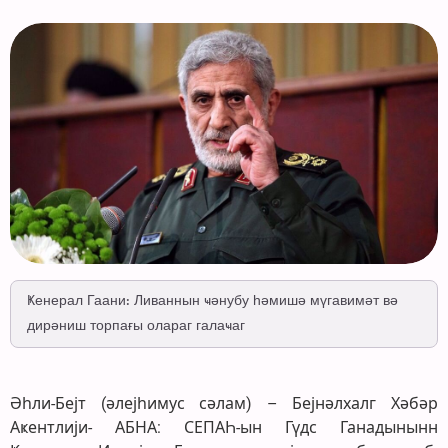
Ҝенерал Гаани: Ливаннын ҹәнубу һәмишә мүгавимәт вә
дирәниш торпағы олараг галаҹаг
Әһли-Бејт (әлејһимус сәлам) – Бејнәлхалг Хәбәр
Аҝентлији- АБНА: СЕПАҺ-ын Гүдс Ганадынынн