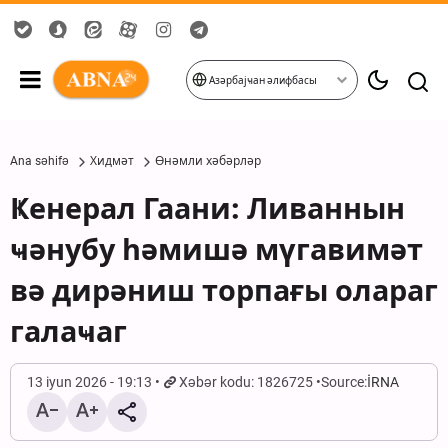
Азәрбајҹан әлифбасы
Ana səhifə
Хидмәт
Өнәмли хәбәрләр
Ҝенерал Гаани: Ливаннын
ҹәнубу һәмишә мүгавимәт
вә дирәниш торпағы олараг
галаҹаг
13 iyun 2026 - 19:13
Xəbər kodu: 1826725
Source:
İRNA