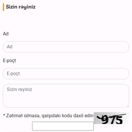
Sizin rəyiniz
Ad
E-poçt
*
Zəhmət olmasa, qarşıdakı kodu daxil edin