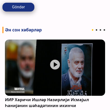
Göndər
Ән сон хәбәрләр
ИИР Хариҹи Ишләр Назирлији Исмајыл
Һанијәнин шәһадәтинин икинҹи