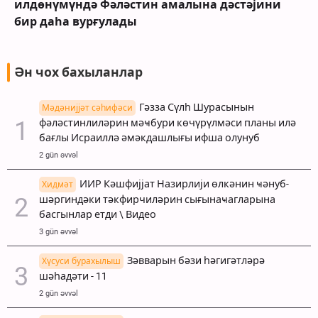
илдөнүмүндә Фәләстин амалына дәстәјини
бир даһа вурғулады
Ән чох бахыланлар
Гәзза Сүлһ Шурасынын
Мәдәнијјәт сәһифәси
фәләстинлиләрин мәҹбури көчүрүлмәси планы илә
бағлы Исраиллә әмәкдашлығы ифша олунуб
2 gün əvvəl
ИИР Кәшфијјат Назирлији өлкәнин ҹәнуб-
Хидмәт
шәргиндәки тәкфирчиләрин сығынаҹагларына
басгынлар етди \ Видео
3 gün əvvəl
Зәвварын бәзи һәгигәтләрә
Хүсуси бурахылыш
шәһадәти - 11
2 gün əvvəl