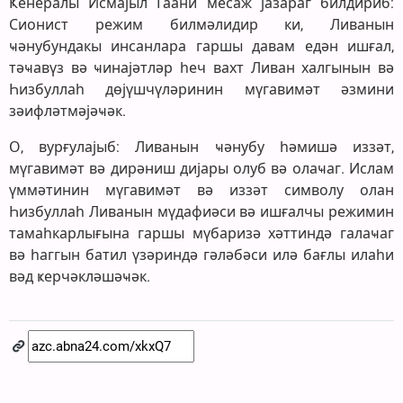
Ҝенералы Исмајыл Гаани месаж јазараг билдириб:
Сионист режим билмәлидир ки, Ливанын
ҹәнубундакы инсанлара гаршы давам едән ишғал,
тәҹавүз вә ҹинајәтләр һеч вахт Ливан халгынын вә
Һизбуллаһ дөјүшчүләринин мүгавимәт әзмини
зәифләтмәјәҹәк.
О, вурғулајыб: Ливанын ҹәнубу һәмишә иззәт,
мүгавимәт вә дирәниш дијары олуб вә олаҹаг. Ислам
үммәтинин мүгавимәт вә иззәт символу олан
Һизбуллаһ Ливанын мүдафиәси вә ишғалчы режимин
тамаһкарлығына гаршы мүбаризә хәттиндә галаҹаг
вә һаггын батил үзәриндә гәләбәси илә бағлы илаһи
вәд ҝерчәкләшәҹәк.