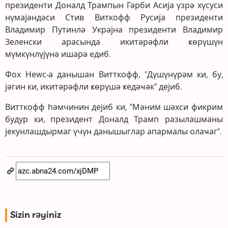
президенти Доналд Трампын Гәрби Асија үзрә хүсуси
нүмајәндәси Стив Виткофф Русија президенти
Владимир Путинлә Украјна президенти Владимир
Зеленски арасында икитәрәфли ҝөрүшүн
мүмкүнлүјүнә ишарә едиб.
Фох Неwс-а данышан Витткофф, "Дүшүнүрәм ки, бу,
јәгин ки, икитәрәфли ҝөрүшә ҝедәҹәк" дејиб.
Витткофф һәмчинин дејиб ки, "Мәним шәхси фикрим
будур ки, президент Доналд Трамп разылашманы
јекунлашдырмаг үчүн данышыглар апармалы олаҹаг".
Sizin rəyiniz