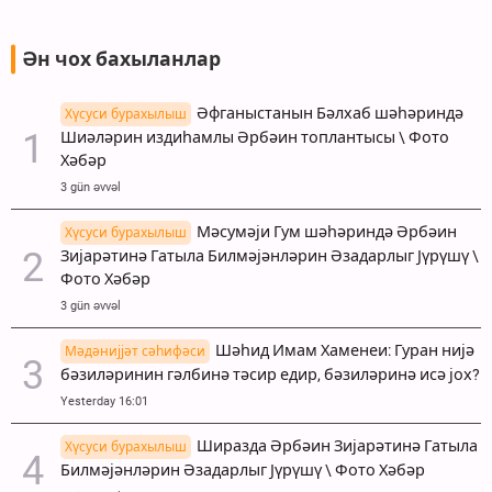
Ән чох бахыланлар
Әфганыстанын Бәлхаб шәһәриндә
Хүсуси бурахылыш
Шиәләрин издиһамлы Әрбәин топлантысы \ Фото
Хәбәр
3 gün əvvəl
Мәсумәји Гум шәһәриндә Әрбәин
Хүсуси бурахылыш
Зијарәтинә Гатыла Билмәјәнләрин Әзадарлыг Јүрүшү \
Фото Хәбәр
3 gün əvvəl
Шәһид Имам Хаменеи: Гуран нијә
Мәдәнијјәт сәһифәси
бәзиләринин гәлбинә тәсир едир, бәзиләринә исә јох?
Yesterday 16:01
Ширазда Әрбәин Зијарәтинә Гатыла
Хүсуси бурахылыш
Билмәјәнләрин Әзадарлыг Јүрүшү \ Фото Хәбәр