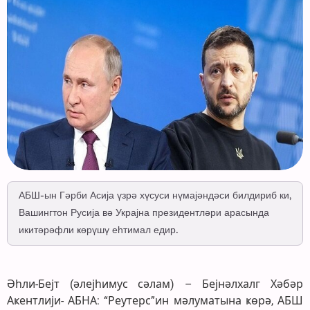
АБШ-ын Гәрби Асија үзрә хүсуси нүмајәндәси билдириб ки,
Вашингтон Русија вә Украјна президентләри арасында
икитәрәфли ҝөрүшү еһтимал едир.
Әһли-Бејт (әлејһимус сәлам) – Бејнәлхалг Хәбәр
Аҝентлији- АБНА: “Реутерс”ин мәлуматына ҝөрә, АБШ