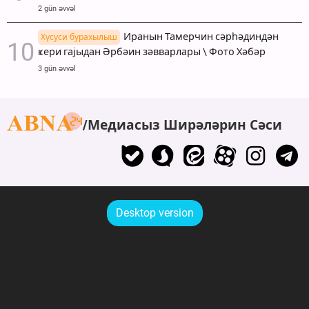
2 gün əvvəl
Иранын Тамерчин сәрһәдиндән
Хүсуси бурахылыш
ҝери гајыдан Әрбәин зәвварлары \ Фото Хәбәр
3 gün əvvəl
Медиасыз Ширәләрин Сәси
Desktop version