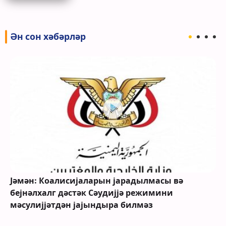
Ән сон хәбәрләр
Јәмән: Коалисијаларын јарадылмасы вә
бејнәлхалг дәстәк Сәудијјә режимини
мәсулијјәтдән јајындыра билмәз