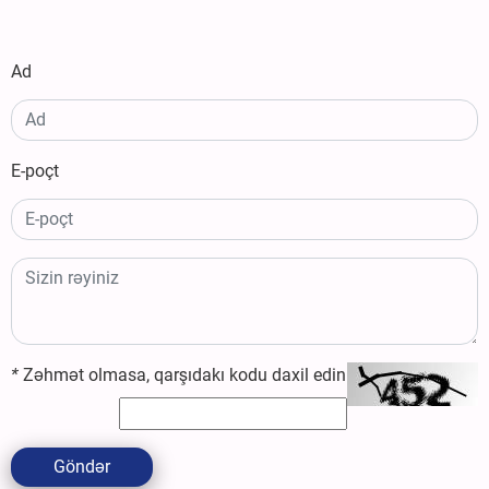
Ad
E-poçt
*
Zəhmət olmasa, qarşıdakı kodu daxil edin
Göndər