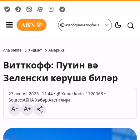
Азәрбајҹан әлифбасы
Ana səhifə
Хидмәт
Америҝа
Витткофф: Путин вә
Зеленски ҝөрүшә биләр
27 avqust 2025 - 11:44
Xəbər kodu: 1720968
Source:
АБНА Хәбәр Аҝентлији