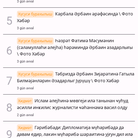
3 gün əvvəl
Кәрбәла Әрбәин әрәфәсиндә \ Фото
Хүсуси бурахылыш
Хәбәр
3 gün əvvəl
Һәзрәт Фатимә Мәсумәнин
Хүсуси бурахылыш
(сәламуллаһи әлејһа) һәрәминдә Әрбәин әзадарлығы
\ Фото Хәбәр
3 gün əvvəl
Тәбриздә Әрбәин Зијарәтинә Гатыла
Хүсуси бурахылыш
Билмәјәнләрин Әзадарлыг Јүрүшү \ Фото Хәбәр
3 gün əvvəl
Ислам әлејһинә мөвгеји илә танынан ҹуһуд
Хидмәт
әсилли инҝилис журналисти ҹәһәннәмә васил олду
2 gün əvvəl
Гәрибәбади: Дипломатија мүһарибәдә дә
Хидмәт
давам едир, лакин мүһарибә шәраитинә ујғун дил илә