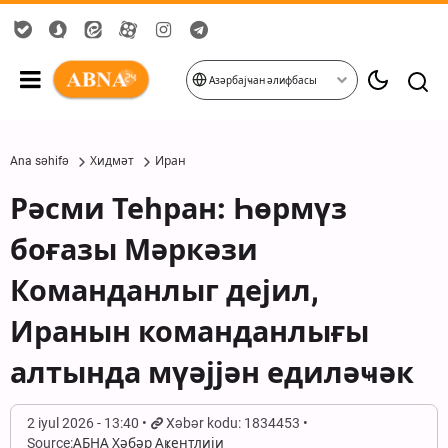
Азәрбајҹан әлифбасы
Ana səhifə
Хидмәт
Иран
Рәсми Теһран: Һөрмүз
боғазы Мәркәзи
Команданлыг дејил,
Иранын команданлығы
алтында мүәјјән едиләҹәк
2 iyul 2026 - 13:40
Xəbər kodu: 1834453
Source:
АБНА Хәбәр Аҝентлији