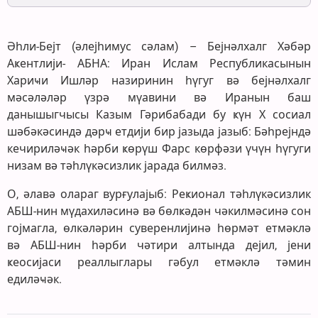
Әһли-Бејт (әлејһимус сәлам) – Бејнәлхалг Хәбәр
Аҝентлији- АБНА: Иран Ислам Республикасынын
Хариҹи Ишләр назиринин һүгуг вә бејнәлхалг
мәсәләләр үзрә мүавини вә Иранын баш
данышыгчысы Казым Гәрибабади бу ҝүн Х сосиал
шәбәкәсиндә дәрҹ етдији бир јазыда јазыб: Бәһрејндә
кечириләҹәк һәрби ҝөрүш Фарс көрфәзи үчүн һүгуги
низам вә тәһлүкәсизлик јарада билмәз.
О, әлавә олараг вурғулајыб: Реҝионал тәһлүкәсизлик
АБШ-нин мүдахиләсинә вә бөлҝәдән чәкилмәсинә сон
гојмагла, өлкәләрин суверенлијинә һөрмәт етмәклә
вә АБШ-нин һәрби чәтири алтында дејил, јени
ҝеосијаси реаллыглары гәбул етмәклә тәмин
едиләҹәк.