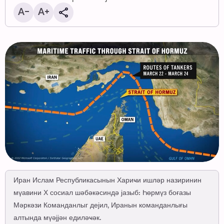
Иран Ислам Республикасынын Хариҹи ишләр назиринин
мүавини Х сосиал шәбәкәсиндә јазыб: Һөрмүз боғазы
Мәркәзи Команданлыг дејил, Иранын команданлығы
алтында мүәјјән едиләҹәк.