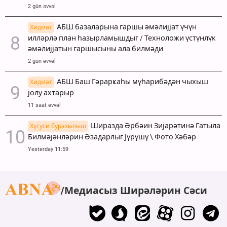
2 gün əvvəl
АБШ базаларына гаршы әмәлијјат үчүн
Хидмәт
илләрлә план һазырламышдыг / Техноложи үстүнлүк
әмәлијјатын гаршысыны ала билмәди
2 gün əvvəl
АБШ Баш Гәрарҝаһы мүһарибәдән чыхыш
Хидмәт
јолу ахтарыр
11 saat əvvəl
Ширазда Әрбәин Зијарәтинә Гатыла
Хүсуси бурахылыш
Билмәјәнләрин Әзадарлыг Јүрүшү \ Фото Хәбәр
Yesterday 11:59
Медиасыз Ширәләрин Сәси