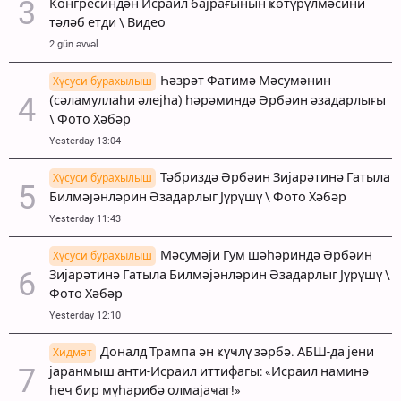
Конгресиндән Исраил бајрағынын ҝөтүрүлмәсини
тәләб етди \ Видео
2 gün əvvəl
Һәзрәт Фатимә Мәсумәнин
Хүсуси бурахылыш
(сәламуллаһи әлејһа) һәрәминдә Әрбәин әзадарлығы
\ Фото Хәбәр
Yesterday 13:04
Тәбриздә Әрбәин Зијарәтинә Гатыла
Хүсуси бурахылыш
Билмәјәнләрин Әзадарлыг Јүрүшү \ Фото Хәбәр
Yesterday 11:43
Мәсумәји Гум шәһәриндә Әрбәин
Хүсуси бурахылыш
Зијарәтинә Гатыла Билмәјәнләрин Әзадарлыг Јүрүшү \
Фото Хәбәр
Yesterday 12:10
Доналд Трампа ән ҝүҹлү зәрбә. АБШ-да јени
Хидмәт
јаранмыш анти-Исраил иттифагы: «Исраил наминә
һеч бир мүһарибә олмајаҹаг!»