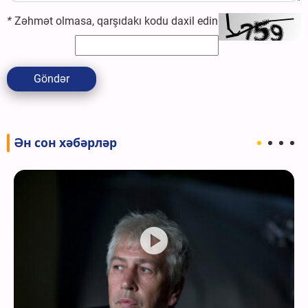
*
Zəhmət olmasa, qarşıdakı kodu daxil edin
Göndər
Ән сон хәбәрләр