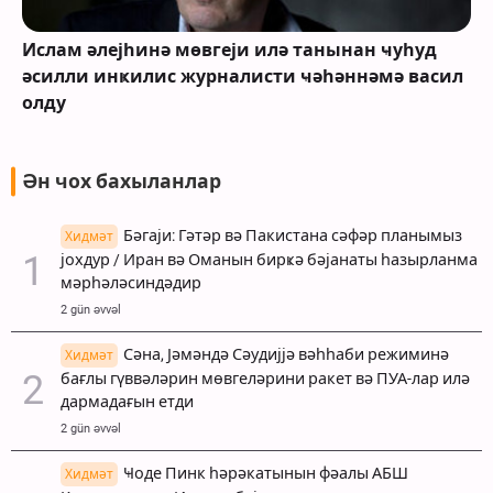
Ислам әлејһинә мөвгеји илә танынан ҹуһуд
әсилли инҝилис журналисти ҹәһәннәмә васил
олду
Ән чох бахыланлар
Бәгаји: Гәтәр вә Пакистана сәфәр планымыз
Хидмәт
јохдур / Иран вә Оманын бирҝә бәјанаты һазырланма
мәрһәләсиндәдир
2 gün əvvəl
Сәна, Јәмәндә Сәудијјә вәһһаби режиминә
Хидмәт
бағлы гүввәләрин мөвгеләрини ракет вә ПУА-лар илә
дармадағын етди
2 gün əvvəl
Ҹоде Пинк һәрәкатынын фәалы АБШ
Хидмәт