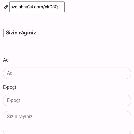
Sizin rəyiniz
Ad
E-poçt