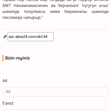
БМТ Низамнамәсинин вә бејнәлхалг һүгугун ачыг
шәкилдә позулмасы кими бирмәналы шәкилдә
писләмәјә чағырыр.”
Sizin rəyiniz
Ad
E-poçt