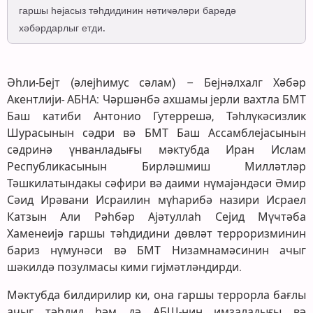
гаршы һәјасыз тәһдидинин нәтиҹәләри барәдә
хәбәрдарлыг етди.
Әһли-Бејт (әлејһимус сәлам) – Бејнәлхалг Хәбәр
Аҝентлији- АБНА: Чәршәнбә ахшамы јерли вахтла БМТ
Баш катиби Антонио Гутеррешә, Тәһлүкәсизлик
Шурасынын сәдри вә БМТ Баш Ассамблејасынын
сәдринә үнванладығы мәктубда Иран Ислам
Республикасынын Бирләшмиш Милләтләр
Тәшкилатындакы сәфири вә даими нүмајәндәси Әмир
Сәид Ирәвани Исраилин мүһарибә назири Исраел
Катзын Али Рәһбәр Ајәтуллаһ Сејид Мүҹтәба
Хаменеијә гаршы тәһдидини дөвләт терроризминин
бариз нүмунәси вә БМТ Низамнамәсинин ачыг
шәкилдә позулмасы кими гијмәтләндирди.
Мәктубда билдирилир ки, она гаршы террорла бағлы
ачыг тәһдид һәм дә АБШ-нин имзаладығы вә