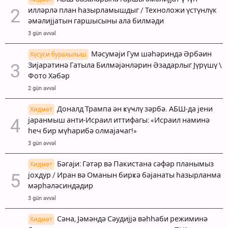
илләрлә план һазырламышдыг / Техноложи үстүнлүк
әмәлијјатын гаршысыны ала билмәди
3 gün əvvəl
Мәсумәји Гум шәһәриндә Әрбәин
Хүсуси бурахылыш
Зијарәтинә Гатыла Билмәјәнләрин Әзадарлыг Јүрүшү \
Фото Хәбәр
2 gün əvvəl
Доналд Трампа ән ҝүҹлү зәрбә. АБШ-да јени
Хидмәт
јаранмыш анти-Исраил иттифагы: «Исраил наминә
һеч бир мүһарибә олмајаҹаг!»
3 gün əvvəl
Бәгаји: Гәтәр вә Пакистана сәфәр планымыз
Хидмәт
јохдур / Иран вә Оманын бирҝә бәјанаты һазырланма
мәрһәләсиндәдир
3 gün əvvəl
Сәна, Јәмәндә Сәудијјә вәһһаби режиминә
Хидмәт