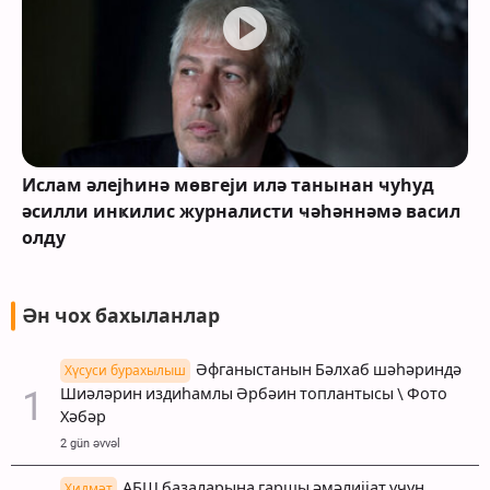
Ислам әлејһинә мөвгеји илә танынан ҹуһуд
әсилли инҝилис журналисти ҹәһәннәмә васил
олду
Ән чох бахыланлар
Әфганыстанын Бәлхаб шәһәриндә
Хүсуси бурахылыш
Шиәләрин издиһамлы Әрбәин топлантысы \ Фото
Хәбәр
2 gün əvvəl
АБШ базаларына гаршы әмәлијјат үчүн
Хидмәт