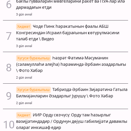
бағлы гүввәләрин мөвгеләрини ракет вә ПУА-лар илә
дармадағын етди
3 gün əvvəl
Ҹоде Пинк һәрәкатынын фәалы АБШ
Хидмәт
Конгресиндән Исраил бајрағынын ҝөтүрүлмәсини
тәләб етди \ Видео
3 gün əvvəl
Һәзрәт Фатимә Мәсумәнин
Хүсуси бурахылыш
(сәламуллаһи әлејһа) һәрәминдә Әрбәин әзадарлығы
\ Фото Хәбәр
2 gün əvvəl
Тәбриздә Әрбәин Зијарәтинә Гатыла
Хүсуси бурахылыш
Билмәјәнләрин Әзадарлыг Јүрүшү \ Фото Хәбәр
2 gün əvvəl
ИИР Орду сөзчүсү: Орду там һазырлыг
Хидмәт
вәзијјәтиндәдир / Ордунун дөјүш габилијјәти давамлы
олараг инкишаф едир