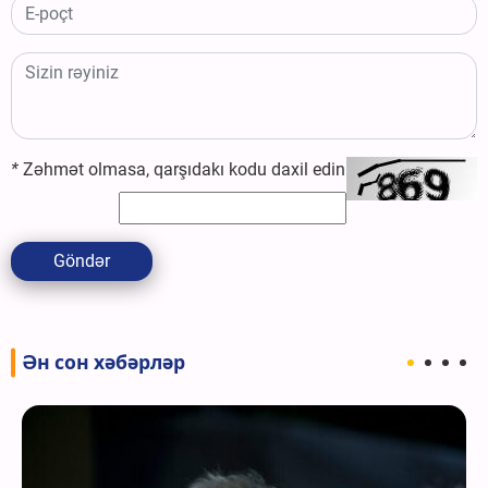
*
Zəhmət olmasa, qarşıdakı kodu daxil edin
Göndər
Ән сон хәбәрләр