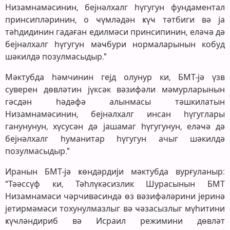
Низамнамәсинин, бејнәлхалг һүгугун фундаментал
принсипләринин, о ҹүмләдән ҝүҹ тәтбиги вә ја
тәһдидинин гадаған едилмәси принсипинин, еләҹә дә
бејнәлхалг һүгугун мәҹбури нормаларынын кобуд
шәкилдә позулмасыдыр.”
Мәктубда һәмчинин гејд олунур ки, БМТ-јә үзв
суверен дөвләтин јүксәк вәзифәли мәмурларынын
гәсдән һәдәфә алынмасы тәшкилатын
Низамнамәсинин, бејнәлхалг инсан һүгуглары
ганунунун, хүсусән дә јашамаг һүгугунун, еләҹә дә
бејнәлхалг һуманитар һүгугун ачыг шәкилдә
позулмасыдыр.”
Иранын БМТ-јә ҝөндәрдији мәктубда вурғуланыр:
“Тәәссүф ки, Тәһлүкәсизлик Шурасынын БМТ
Низамнамәси чәрчивәсиндә өз вәзифәләрини јеринә
јетирмәмәси тохунулмазлыг вә ҹәзасызлыг мүһитини
ҝүҹләндириб вә Исраил режимини дөвләт