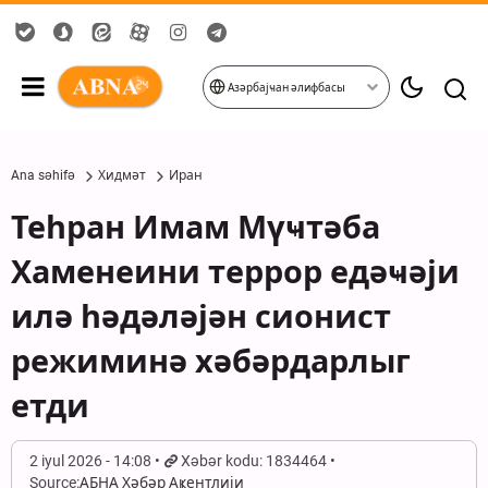
Азәрбајҹан әлифбасы
Ana səhifə
Хидмәт
Иран
Теһран Имам Мүҹтәба
Хаменеини террор едәҹәји
илә һәдәләјән сионист
режиминә хәбәрдарлыг
етди
2 iyul 2026 - 14:08
Xəbər kodu: 1834464
Source:
АБНА Хәбәр Аҝентлији