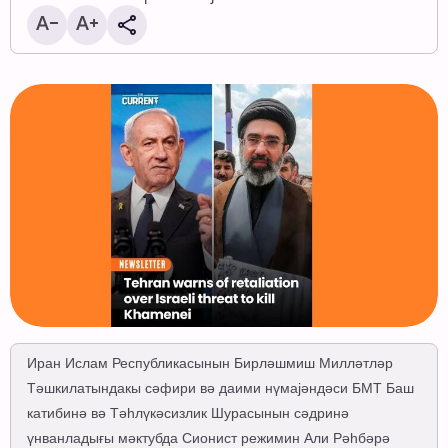
Иран Ислам Республикасынын Бирләшмиш Милләтләр
Тәшкилатындакы сәфири вә даими нүмајәндәси БМТ Баш
катибинә вә Тәһлүкәсизлик Шурасынын сәдринә
үнванладығы мәктубда Сионист режимин Али Рәһбәрә