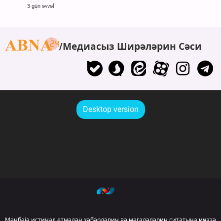
3 gün əvvəl
Медиасыз Ширәләрин Сәси
Desktop version
Мәнбәјә истинад етмәдән хәбәрләрин вә мәгаләләрин ситатына иҹазә