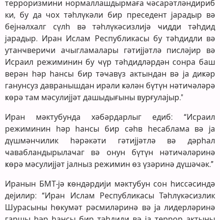
терроризмини нормаллашдырмаға ҹәсарәтләндириб
ки, бу да чох тәһлүкәли бир преседент јарадыр вә
бејнәлхалг сүлһ вә тәһлүкәсизлијә ҹидди тәһдид
јарадыр. Иран Ислам Республикасы бу тәһдидли вә
утанҹвериҹи ачыгламалары гәтијјәтлә писләјир вә
Исраил режиминин бу ҹүр тәһдидләрдән сонра баш
верән һәр һансы бир тәҹавүз актындан вә ја диҝәр
ганунсуз давранышдан ирәли ҝәлән бүтүн нәтиҹәләрә
ҝөрә там мәсулијјәт дашыдығыны вурғулајыр."
Иран мәктубунда хәбәрдарлыг едиб: “Исраил
режиминин һәр һансы бир сәһв һесаблама вә ја
дүшмәнчилик һәрәкәти гәтијјәтлә вә дәрһал
ҹавабландырылаҹаг вә онун бүтүн нәтиҹәләринә
ҝөрә мәсулијјәт јалныз режимин өз үзәринә дүшәҹәк.”
Иранын БМТ-јә ҝөндәрдији мәктубун сон һиссәсиндә
дејилир: “Иран Ислам Республикасы Тәһлүкәсизлик
Шурасыны һөкумәт рәсмиләринә вә ја лидерләринә
гаршы һәр һансы бир тәһдиди вә ја террор актыны