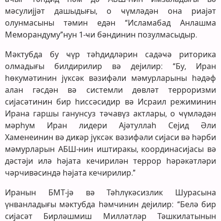
мәсулијјәт дашыдығы, о ҹүмләдән она риајәт
олунмасыны тәмин едән “Исламабад Анлашма
Меморандуму”нун 1-ҹи бәндинин позулмасыдыр.
Мәктубда бу ҹүр тәһдидләрин садәҹә риторика
олмадығы билдирилир вә дејилир: “Бу, Иран
һөкумәтинин јүксәк вәзифәли мәмурларыны һәдәф
алан гәсдән вә системли дөвләт терроризми
сијасәтинин бир һиссәсидир вә Исраил режиминин
Ирана гаршы ганунсуз тәҹавүз актлары, о ҹүмләдән
мәрһум Иран лидери Ајәтуллаһ Сејид Әли
Хаменеинин вә диҝәр јүксәк вәзифәли сијаси вә һәрби
мәмурларын АБШ-нин иштиракы, координасијасы вә
дәстәји илә һәјата кечирилән террор һәрәкәтләри
чәрчивәсиндә һәјата кечирилир.”
Иранын БМТ-јә вә Тәһлүкәсизлик Шурасына
үнванладығы мәктубда һәмчинин дејилир: “Белә бир
сијасәт Бирләшмиш Милләтләр Тәшкилатынын