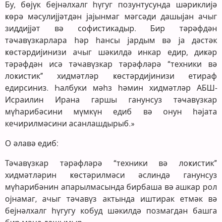
Бу, бөјүк бејнәлхалг һүгуг позунтусунда шәриклијә
ҝөрә мәсулијјәтдән јајынмаг мәгсәди дашыјан ачыг
зиддијјәт вә софистикадыр. Бир тәрәфдән
тәҹавүзкарлара һәр һансы јардым вә ја дәстәк
ҝөстәрдијинизи ачыг шәкилдә инкар едир, диҝәр
тәрәфдән исә тәҹавүзкар тәрәфләрә “техники вә
лоҝистик” хидмәтләр ҝөстәрдијинизи етираф
едирсиниз. Һалбуки мәһз һәмин хидмәтләр АБШ-
Исраилин Ирана гаршы ганунсуз тәҹавүзкар
мүһарибәсини мүмкүн едиб вә онун һәјата
кечирилмәсини асанлашдырыб.»
О әлавә едиб:
Тәҹавүзкар тәрәфләрә “техники вә лоҝистик”
хидмәтләрин ҝөстәрилмәси әслиндә ганунсуз
мүһарибәнин апарылмасында бирбаша вә ашкар рол
ојнамаг, ачыг тәҹавүз актында иштирак етмәк вә
бејнәлхалг һүгугу кобуд шәкилдә позмагдан башга