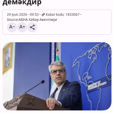
демәкдир
29 iyun 2026 - 09:53
Xəbər kodu: 1833067
Source:
АБНА Хәбәр Аҝентлији