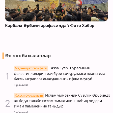
Кәрбәла Әрбәин әрәфәсиндә \ Фото Хәбәр
Ән чох бахыланлар
Гәзза Сүлһ Шурасынын
Мәдәнијјәт сәһифәси
фәләстинлиләрин мәҹбури көчүрүлмәси планы илә
бағлы Исраиллә әмәкдашлығы ифша олунуб
3 gün əvvəl
Ислам үммәтинин бу илки Әрбәиндә
Хүсуси бурахылыш
ән бөјүк тәләби Ислам Үммәтинин Шәһид Лидери
Имам Хаменеинин ганыдыр
3 gün əvvəl