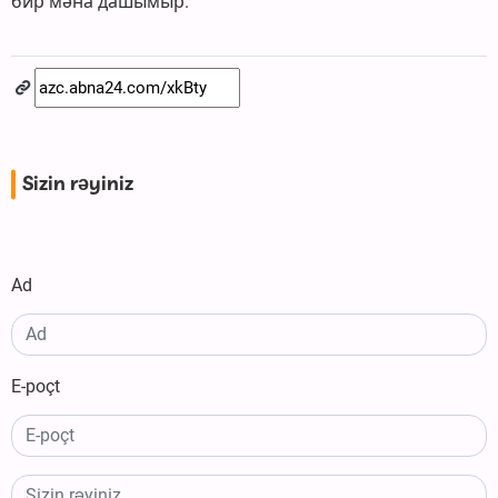
бир мәна дашымыр.
Sizin rəyiniz
Ad
E-poçt