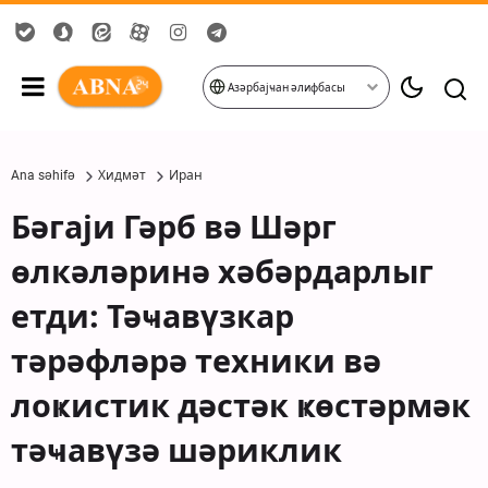
Азәрбајҹан әлифбасы
Ana səhifə
Хидмәт
Иран
Бәгаји Гәрб вә Шәрг
өлкәләринә хәбәрдарлыг
етди: Тәҹавүзкар
тәрәфләрә техники вә
лоҝистик дәстәк ҝөстәрмәк
тәҹавүзә шәриклик