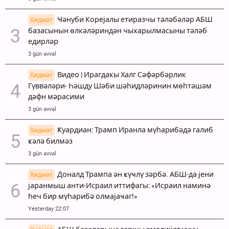
Ҹәнуби Корејалы етиразчы тәләбәләр АБШ
Хидмәт
базасынын өлкәләриндән чыхарылмасыны тәләб
едирләр
3 gün əvvəl
Видео | Ирагдакы Халг Сәфәрбәрлик
Хидмәт
Гүввәләри- Һәшду Шәби шәһидләринин мөһтәшәм
дәфн мәрасими
3 gün əvvəl
Ҝуардиан: Трамп Иранла мүһарибәдә галиб
Хидмәт
ҝәлә билмәз
3 gün əvvəl
Доналд Трампа ән ҝүҹлү зәрбә. АБШ-да јени
Хидмәт
јаранмыш анти-Исраил иттифагы: «Исраил наминә
һеч бир мүһарибә олмајаҹаг!»
Yesterday 22:07