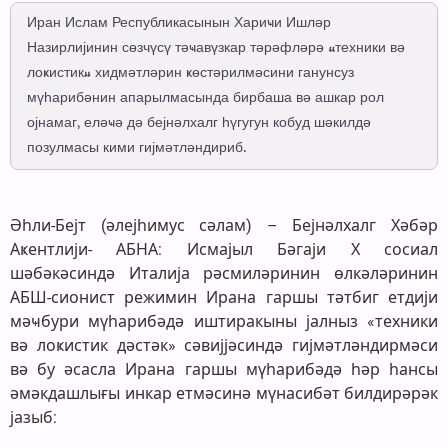
Иран Ислам Республикасынын Хариҹи Ишләр
Назирлијинин сөзчүсү тәҹавүзкар тәрәфләрә «техники вә
лоҝистик» хидмәтләрин ҝөстәрилмәсини ганунсуз
мүһарибәнин апарылмасында бирбаша вә ашкар рол
ојнамаг, еләҹә дә бејнәлхалг һүгугун кобуд шәкилдә
позулмасы кими гијмәтләндириб.
Әһли-Бејт (әлејһимус сәлам) – Бејнәлхалг Хәбәр
Аҝентлији- АБНА: Исмајыл Бәгаји Х сосиал
шәбәкәсиндә Италија рәсмиләринин өлкәләринин
АБШ-сионист режимин Ирана гаршы тәтбиг етдији
мәҹбури мүһарибәдә иштиракыны јалныз «техники
вә лоҝистик дәстәк» сәвијјәсиндә гијмәтләндирмәси
вә бу әсасла Ирана гаршы мүһарибәдә һәр һансы
әмәкдашлығы инкар етмәсинә мүнасибәт билдирәрәк
јазыб: