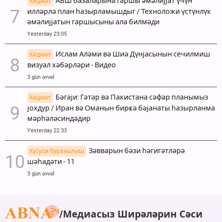
АБШ базаларына гаршы әмәлијјат үчүн
Хидмәт
илләрлә план һазырламышдыг / Техноложи үстүнлүк
әмәлијјатын гаршысыны ала билмәди
Yesterday 23:05
Ислам Аләми вә Шиә Дүнјасынын сечилмиш
Хидмәт
визуал хәбәрләри - Видео
3 gün əvvəl
Бәгаји: Гәтәр вә Пакистана сәфәр планымыз
Хидмәт
јохдур / Иран вә Оманын бирҝә бәјанаты һазырланма
мәрһәләсиндәдир
Yesterday 22:33
Зәвварын бәзи һәгигәтләрә
Хүсуси бурахылыш
шәһадәти - 11
3 gün əvvəl
Медиасыз Ширәләрин Сәси