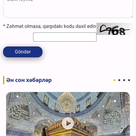
*
Zəhmət olmasa, qarşıdakı kodu daxil edin
Göndər
Ән сон хәбәрләр