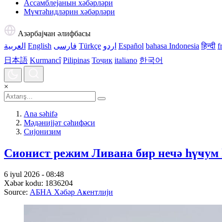
Ассамблејанын хәбәрләри
Мүҹтәһидләрин хәбәрләри
Азәрбајҹан әлифбасы
العربية
English
فارسی
Türkçe
اردو
Español
bahasa Indonesia
हिन्दी
f
日本語
Kurmancî
Pilipinas
Тоҷик
italiano
한국어
×
Ana səhifə
Мәдәнијјәт сәһифәси
Сијонизим
Сионист режим Ливана бир нечә һүҹум 
6 iyul 2026 - 08:48
Xəbər kodu: 1836204
Source:
АБНА Хәбәр Аҝентлији