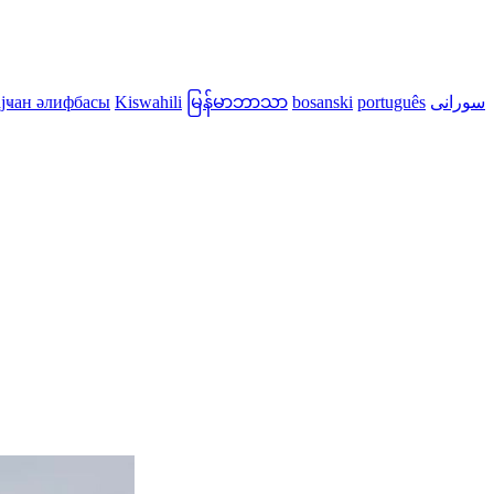
јҹан әлифбасы
Kiswahili
မြန်မာဘာသာ
bosanski
português
سورانی