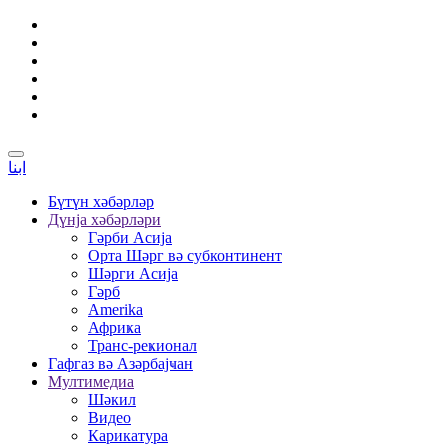
ابنا
Бүтүн хәбәрләр
Дүнја хәбәрләри
Гәрби Асија
Орта Шәрг вә субконтинент
Шәрги Асија
Гәрб
Amerika
Африҝа
Транс-реҝионал
Гафгаз вә Азәрбајҹан
Мултимедиа
Шәкил
Видео
Карикатура