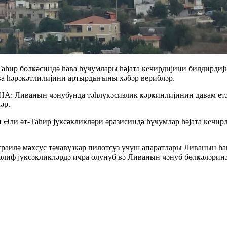
ир бөлҝәсиндә һава һүҹумлары һәјата кечирдијини билдирдији е
а һәрәкәтлилијини артырдығыны хәбәр верибләр.
АБНА: Ливанын ҹәнубунда тәһлүкәсизлик ҝәрҝинлијинин давам ет
әр.
Әли әт-Таһир јүксәкликләри әразисиндә һүҹумлар һәјата кечирд
сраилә мәхсус тәҹавүзкар пилотсуз учуш апаратлары Ливанын һ
әлиф јүксәкликләрдә иҹра олунуб вә Ливанын ҹәнуб бөлҝәләринд