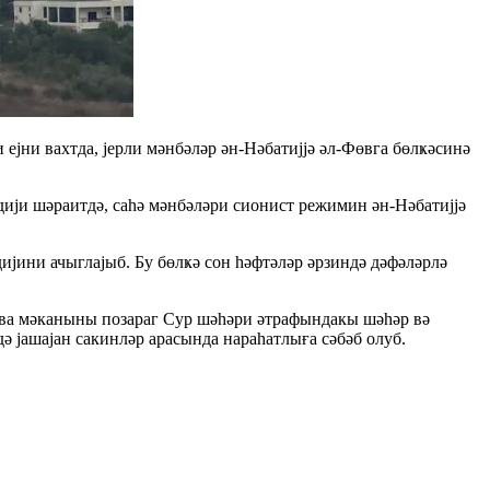
јни вахтда, јерли мәнбәләр ән-Нәбатијјә әл-Фөвга бөлҝәсинә
дији шәраитдә, саһә мәнбәләри сионист режимин ән-Нәбатијјә
ијини ачыглајыб. Бу бөлҝә сон һәфтәләр әрзиндә дәфәләрлә
ава мәканыны позараг Сур шәһәри әтрафындакы шәһәр вә
ә јашајан сакинләр арасында нараһатлыға сәбәб олуб.