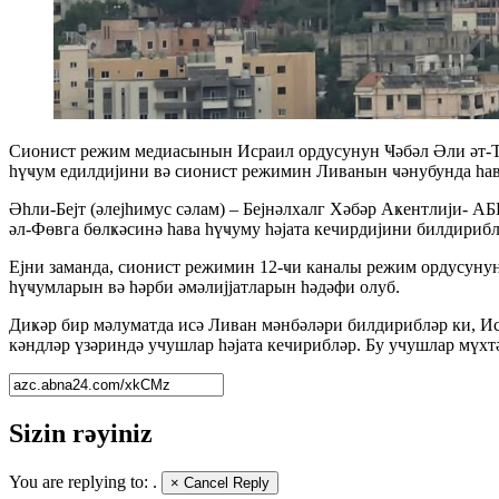
Сионист режим медиасынын Исраил ордусунун Ҹәбәл Әли әт-Таһ
һүҹум едилдијини вә сионист режимин Ливанын ҹәнубунда һав
Әһли-Бејт (әлејһимус сәлам) – Бејнәлхалг Хәбәр Аҝентлији- 
әл-Фөвга бөлҝәсинә һава һүҹуму һәјата кечирдијини билдирибл
Ејни заманда, сионист режимин 12-ҹи каналы режим ордусунун 
һүҹумларын вә һәрби әмәлијјатларын һәдәфи олуб.
Диҝәр бир мәлуматда исә Ливан мәнбәләри билдирибләр ки, И
кәндләр үзәриндә учушлар һәјата кечирибләр. Бу учушлар мүхт
Sizin rəyiniz
You are replying to:
.
×
Cancel Reply