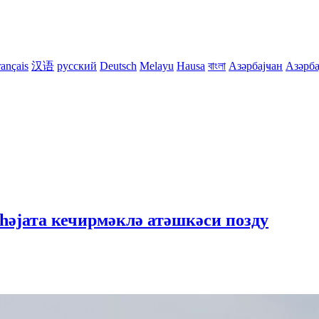
rançais
汉语
русский
Deutsch
Melayu
Hausa
বাংলা
Азәрбајҹан
Азәрба
һәјата кечирмәклә атәшкәси позду