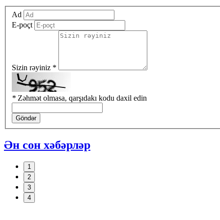
Ad
E-poçt
Sizin rəyiniz *
*
Zəhmət olmasa, qarşıdakı kodu daxil edin
Göndər
Ән сон хәбәрләр
1
2
3
4