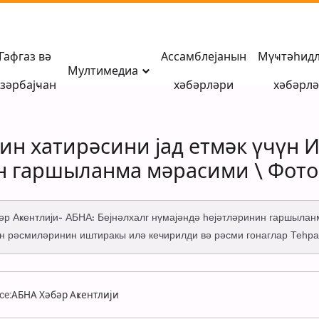
Гафгаз вә
Ассамблејанын
Мүҹтәһид
Мултимедиа
зәрбајҹан
хәбәрләри
хәбәрл
 хатирәсини јад етмәк үчүн И
н гаршыланма мәрасими \ Фото
бәр Аҝентлији- АБНА: Бејнәлхалг нүмајәндә һејәтләринин гаршыла
 рәсмиләринин иштиракы илә кечирилди вә рәсми гонаглар Теһр
ce:
АБНА Хәбәр Аҝентлији