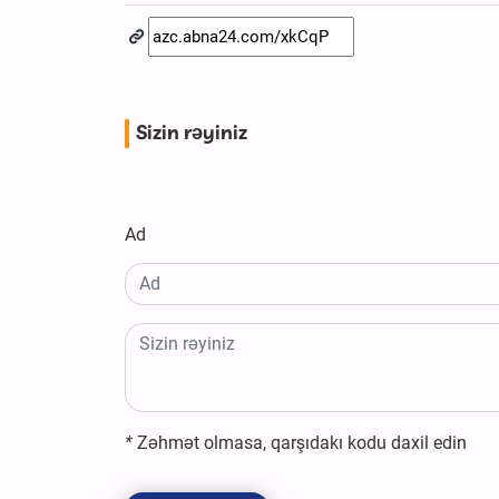
Sizin rəyiniz
Ad
*
Zəhmət olmasa, qarşıdakı kodu daxil edin