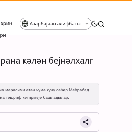
ләрин
Азәрбајҹан әлифбасы
әри
рана ҝәлән бејнәлхалг
нма мәрасими өтән ҹүмә ҝүнү сәһәр Меһрабад
ана тәшриф ҝәтирмәјә башладылар.