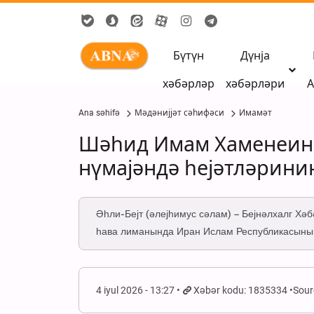
Бүтүн
Дүнја
хәбәрләр
хәбәрләри
А
Ana səhifə
Мәдәнијјәт сәһифәси
Имамәт
Шәһид Имам Хаменеинин
нүмајәндә һејәтләрини
Әһли-Бејт (әлејһимус сәлам) – Бејнәлхалг Хә
һава лиманында Иран Ислам Республикасынын
4 iyul 2026 - 13:27
Xəbər kodu: 1835334
Sour