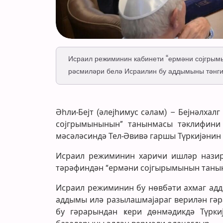
Исраил режиминин кабинети “ермәни сојгрымын
рәсмиләри белә Исраилин бу аддымыны тәнги
Әһли-Бејт (әлејһимус сәлам) – Бејнәлхал
сојгрымынынын” танынмасы тәклифини ј
мәсәләсиндә Тел-Әвивә гаршы Түркијәнин 
Исраил режиминин хариҹи ишләр назири
тәрәфиндән “ермәни сојгырымынын танын
Исраил режиминин бу нөвбәти ахмаг адд
аддымы илә разылашмајараг верилән гәра
бу гәрарындан ҝери дөнмәдикдә Түркиј