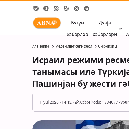
Бүтүн
Дүнја
хәбәрләр
хәбәрләри
А
Ana səhifə
Мәдәнијјәт сәһифәси
Сијонизим
Исраил режими рәсмә
танымасы илә Түркијә
Пашинјан бу жести гә
1 iyul 2026 - 14:12
Xəbər kodu: 1834077
Sour