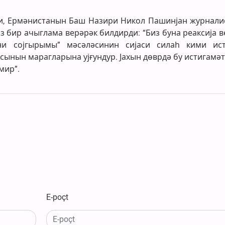
ки, Ермәнистанын Баш Назири Никол Пашинјан журнали
з бир ачыглама верәрәк билдирди: “Биз буна реаксија в
ни сојгырымы” мәсәләсинин сијаси силаһ кими ис
ынын марагларына ујғундур. Јахын дөврдә бу истигамәт
мир”.
E-poçt