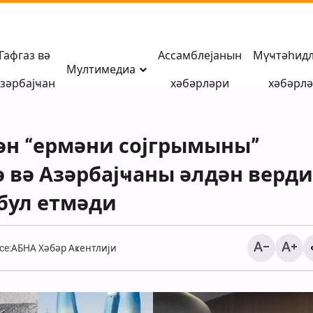
Гафгаз вә
Ассамблејанын
Мүҹтәһид
Мултимедиа
зәрбајҹан
хәбәрләри
хәбәрл
н “ермәни сојгрымыны”
 вә Азәрбајҹаны әлдән верди
бул етмәди
ce:
АБНА Хәбәр Аҝентлији
Гоншу өлкәләрдән Ирана
Әһли-бејтә (әлејһиму
сызмаг истәјән террорчу
сәлам) көмәк етмәјә
групун үзвләри мәһв
олмаг вә сәдагәт беј
едилди
јениләмәк - 14