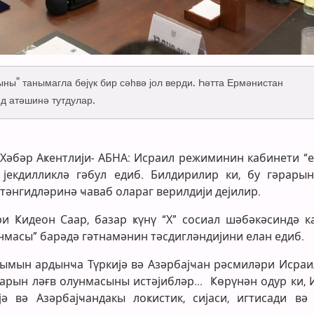
ы” танымагла бөјүк бир сәһвә јол верди. Һәтта Ермәнистан
д атәшинә тутдулар.
г Хәбәр Аҝентлији- АБНА: Исраил режиминин кабинети “
екдилликлә гәбул едиб. Билдирилир ки, бу гәрарын
тәнгидләринә ҹаваб олараг верилдији дејилир.
 Ҝидеон Саар, базар ҝүнү “Х” сосиал шәбәкәсиндә к
масы” барәдә гәтнамәнин тәсдигләндијини елан едиб.
ымын ардынҹа Түркијә вә Азәрбајҹан рәсмиләри Исраи
рын ләғв олунмасыны истәјибләр... Ҝөрүнән одур ки, 
ә вә Азәрбајҹандакы лоҝистик, сијаси, игтисади вә