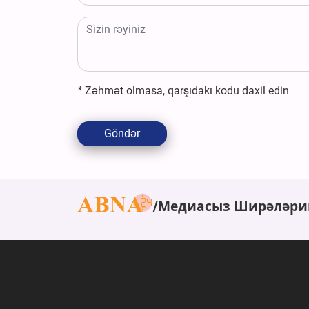
*
Zəhmət olmasa, qarşıdakı kodu daxil edin
Göndər
Медиасыз Ширәләри