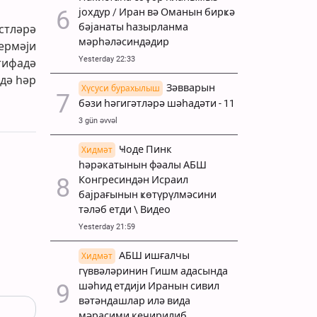
јохдур / Иран вә Оманын бирҝә
бәјанаты һазырланма
стләрә
мәрһәләсиндәдир
ермәји
Yesterday 22:33
тифадә
дә һәр
Зәвварын
Хүсуси бурахылыш
бәзи һәгигәтләрә шәһадәти - 11
3 gün əvvəl
Ҹоде Пинк
Хидмәт
һәрәкатынын фәалы АБШ
Конгресиндән Исраил
бајрағынын ҝөтүрүлмәсини
тәләб етди \ Видео
Yesterday 21:59
АБШ ишғалчы
Хидмәт
гүввәләринин Гишм адасында
шәһид етдији Иранын сивил
вәтәндашлар илә вида
мәрасими кечирилиб