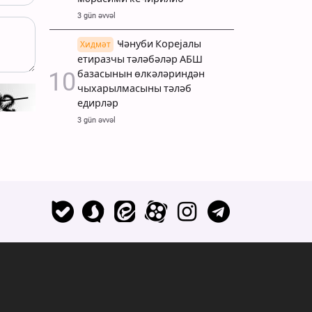
3 gün əvvəl
Ҹәнуби Корејалы
Хидмәт
етиразчы тәләбәләр АБШ
базасынын өлкәләриндән
чыхарылмасыны тәләб
едирләр
3 gün əvvəl