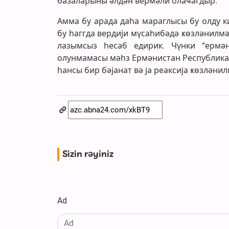
базаларыны әлдән вермәли олаҹагдыр.
Амма бу арада даһа мараглысы бу олду 
бу һаггда вердији мүсаһибәдә ҝөзләнилмә
лазымсыз һесаб едирик. Чүнки “ермә
олунмамасы мәһз Ермәнистан Республикас
һансы бир бәјанат вә ја реаксија ҝөзләнил
Sizin rəyiniz
Ad