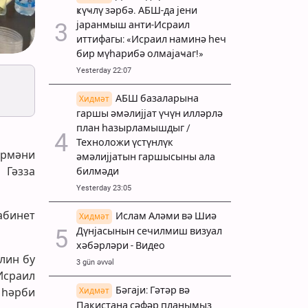
ҝүҹлү зәрбә. АБШ-да јени
јаранмыш анти-Исраил
иттифагы: «Исраил наминә һеч
бир мүһарибә олмајаҹаг!»
Yesterday 22:07
АБШ базаларына
Хидмәт
гаршы әмәлијјат үчүн илләрлә
план һазырламышдыг /
Техноложи үстүнлүк
ермәни
әмәлијјатын гаршысыны ала
 Гәзза
билмәди
Yesterday 23:05
абинет
Ислам Аләми вә Шиә
Хидмәт
Дүнјасынын сечилмиш визуал
хәбәрләри - Видео
лин бу
3 gün əvvəl
Исраил
Бәгаји: Гәтәр вә
Хидмәт
 һәрби
Пакистана сәфәр планымыз