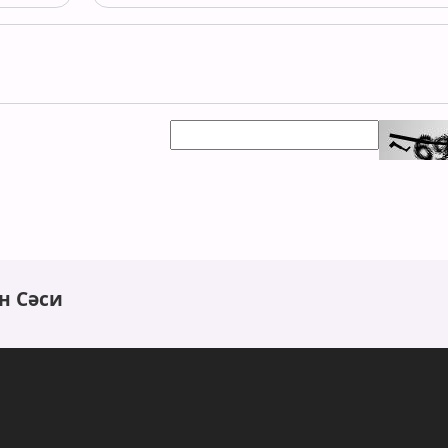
н Сәси