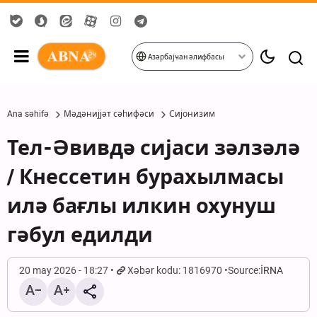
Азәрбајҹан әлифбасы
Ana səhifə
Мәдәнијјәт сәһифәси
Сијонизим
Тел-Әвивдә сијаси зәлзәлә
/ Кнессетин бурахылмасы
илә бағлы илкин охунуш
гәбул едилди
20 may 2026 - 18:27
Xəbər kodu: 1816970
Source:
İRNA