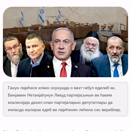
Ганун лајиһәси илкин охунушда о вахт гәбул едилиб ки,
Бинјамин Нетанјаһунун Ликуд партијасынын вә һаким
коалисијаја дахил олан партијаларын депутатлары да
иҹласда иштирак едиб вә лајиһәнин леһинә сәс верибләр.