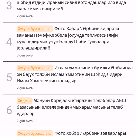
шәһид етдији Иранын сивил вәтәндашлар илә вида
мәрасими кечирилиб
2 gün əvvəl
Фото Хәбәр \ Әрбәин зијарәти
Хүсуси бурахылыш
заманы Нәҹәф-Кәрбәла јолунда тәһлүкәсизлији
ҝүҹләндирмәк үчүн Һәшду Шәби Гүввәләри
јерләшдирилиб
3 gün əvvəl
Ислам үммәтинин бу илки Әрбәиндә
Хүсуси бурахылыш
ән бөјүк тәләби Ислам Үммәтинин Шәһид Лидери
Имам Хаменеинин ганыдыр
2 gün əvvəl
Ҹәнуби Корејалы етиразчы тәләбәләр АБШ
Хидмәт
базасынын өлкәләриндән чыхарылмасыны тәләб
едирләр
2 gün əvvəl
Фото Хәбәр / Әрбәин зәвварлары
Хүсуси бурахылыш