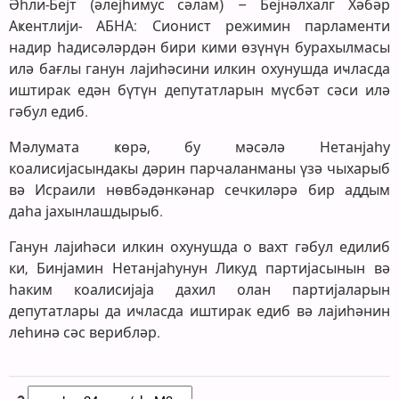
Әһли-Бејт (әлејһимус сәлам) – Бејнәлхалг Хәбәр
Аҝентлији- АБНА: Сионист режимин парламенти
надир һадисәләрдән бири кими өзүнүн бурахылмасы
илә бағлы ганун лајиһәсини илкин охунушда иҹласда
иштирак едән бүтүн депутатларын мүсбәт сәси илә
гәбул едиб.
Мәлумата ҝөрә, бу мәсәлә Нетанјаһу
коалисијасындакы дәрин парчаланманы үзә чыхарыб
вә Исраили нөвбәдәнкәнар сечкиләрә бир аддым
даһа јахынлашдырыб.
Ганун лајиһәси илкин охунушда о вахт гәбул едилиб
ки, Бинјамин Нетанјаһунун Ликуд партијасынын вә
һаким коалисијаја дахил олан партијаларын
депутатлары да иҹласда иштирак едиб вә лајиһәнин
леһинә сәс верибләр.