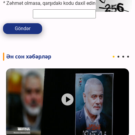
*
Zəhmət olmasa, qarşıdakı kodu daxil edin
Göndər
Ән сон хәбәрләр