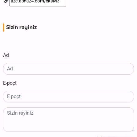
Sizin rəyiniz
Ad
E-poçt