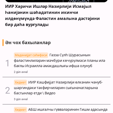
ИИР Хариҹи Ишләр Назирлији Исмајыл
Һанијәнин шәһадәтинин икинҹи
илдөнүмүндә Фәләстин амалына дәстәјини
бир даһа вурғулады
Ән чох бахыланлар
Гәзза Сүлһ Шурасынын
Мәдәнијјәт сәһифәси
фәләстинлиләрин мәҹбури көчүрүлмәси планы илә
бағлы Исраиллә әмәкдашлығы ифша олунуб
2 gün əvvəl
ИИР Кәшфијјат Назирлији өлкәнин ҹәнуб-
Хидмәт
шәргиндәки тәкфирчиләрин сығынаҹагларына
басгынлар етди \ Видео
3 gün əvvəl
АБШ ишғалчы гүввәләринин Гишм адасында
Хидмәт