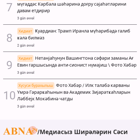
мүгәддәс Кәрбәла шәһәринә доғру сәјаһәтләрини
давам етдирир
3 gün əvvəl
Ҝуардиан: Трамп Иранла мүһарибәдә галиб
Хидмәт
ҝәлә билмәз
2 gün əvvəl
Нетанјаһунун Вашингтона сәфәри заманы Ағ
Хидмәт
Евин гаршысында анти-сионист нүмајиш \ Фото Хәбәр
3 gün əvvəl
Фото Хәбәр / Илк тәләбә карваны
Хүсуси бурахылыш
Үмрә Гәрарҝаһынын вә Академик Зијарәтҝаһларын
Ләббејк Мокәбинә чатды
3 gün əvvəl
Медиасыз Ширәләрин Сәси