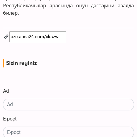
Республикачылар арасында онун дәстәјини азалда
биләр.
Sizin rəyiniz
Ad
E-poçt