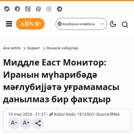
Азәрбајҹан әлифбасы
Ana səhifə
Хидмәт
Өнәмли хәбәрләр
Миддле Еаст Монитор:
Иранын мүһарибәдә
мәғлубијјәтә уғрамамасы
данылмаз бир фактдыр
19 may 2026 - 21:37
Xəbər kodu: 1816503
Source:
İRNA