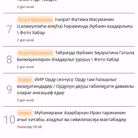
3 gün əvvəl
Һәзрәт Фатимә Мәсумәнин
Хүсуси бурахылыш
(сәламуллаһи әлејһа) һәрәминдә Әрбәин әзадарлығы
\ Фото Хәбәр
2 gün əvvəl
Тәбриздә Әрбәин Зијарәтинә Гатыла
Хүсуси бурахылыш
Билмәјәнләрин Әзадарлыг Јүрүшү \ Фото Хәбәр
2 gün əvvəl
ИИР Орду сөзчүсү: Орду там һазырлыг
Хидмәт
вәзијјәтиндәдир / Ордунун дөјүш габилијјәти давамлы
олараг инкишаф едир
3 gün əvvəl
Мүһаҹирани: Азәрбајҹан Иран тарихинин
Хидмәт
ачыг китабы, азадлыг вә сивилизасија мәктәбидир
Yesterday 09:58