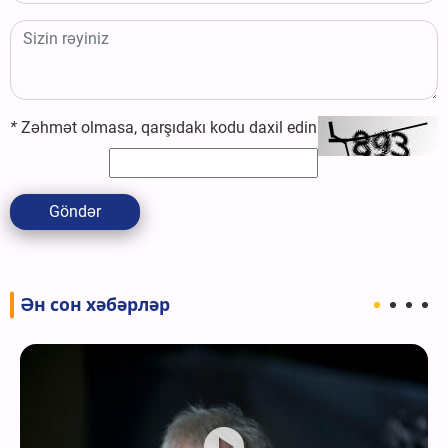
*
Zəhmət olmasa, qarşıdakı kodu daxil edin
Göndər
Ән сон хәбәрләр