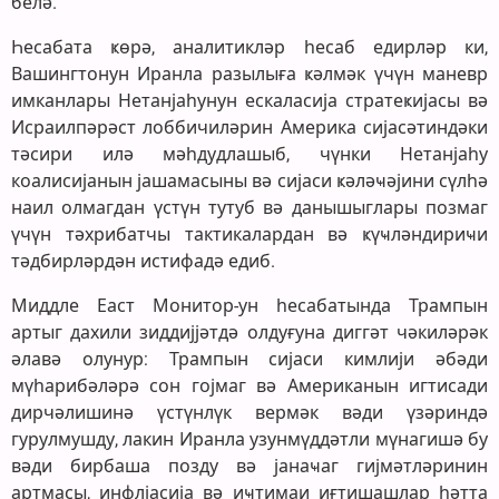
белә.
Һесабата ҝөрә, аналитикләр һесаб едирләр ки,
Вашингтонун Иранла разылыға ҝәлмәк үчүн маневр
имканлары Нетанјаһунун ескаласија стратеҝијасы вә
Исраилпәрәст лоббичиләрин Америка сијасәтиндәки
тәсири илә мәһдудлашыб, чүнки Нетанјаһу
коалисијанын јашамасыны вә сијаси ҝәләҹәјини сүлһә
наил олмагдан үстүн тутуб вә данышыглары позмаг
үчүн тәхрибатчы тактикалардан вә ҝүҹләндириҹи
тәдбирләрдән истифадә едиб.
Миддле Еаст Монитор-ун һесабатында Трампын
артыг дахили зиддијјәтдә олдуғуна диггәт чәкиләрәк
әлавә олунур: Трампын сијаси кимлији әбәди
мүһарибәләрә сон гојмаг вә Американын игтисади
дирчәлишинә үстүнлүк вермәк вәди үзәриндә
гурулмушду, лакин Иранла узунмүддәтли мүнагишә бу
вәди бирбаша позду вә јанаҹаг гијмәтләринин
артмасы, инфлјасија вә иҹтимаи иғтишашлар һәтта