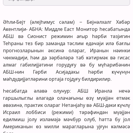
Әһли-Бејт (әлејһимус сәлам) – Бејнәлхалг Хәбәр
Аҝентлији- АБНА: Миддле Еаст Монитор һесабатында
АБШ вә Сионист режимин ағыр һәрби тәзјигин
Теһраны тез бир заманда тәслим едәҹәји илә бағлы
прогнозларынын әксинә олараг, Иранын нәинки
чөкмәдији, һәм дә зәрбәләрә таб ҝәтирмәк вә гисас
алмаг габилијјәтини горудуғу вә бу мүһарибәнин
АБШ-нин Гәрби Асијадакы һәрби ҝүҹүнүн
мәһдудијјәтләрини ортаја гојдуғу билдирилир.
Һесабатда әлавә олунур: АБШ Иранла неҹә
гаршылыглы әлагәдә олаҹағыны өзү мүәјјән етмәк
әвәзинә, практик олараг Нетанјаһу вә АБШ-дәки ҝүҹлү
Исраил лоббиси (режими) тәрәфиндән мүәјјән
едилмиш јолу изләмәјә мәҹбур олуб, һәтта бу јол
Американын өз милли марагларына ујғун ҝәлмәсә