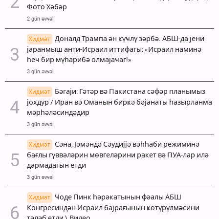
Фото Хәбәр
2 gün əvvəl
Доналд Трампа ән ҝүҹлү зәрбә. АБШ-да јени
Хидмәт
јаранмыш анти-Исраил иттифагы: «Исраил наминә
һеч бир мүһарибә олмајаҹаг!»
3 gün əvvəl
Бәгаји: Гәтәр вә Пакистана сәфәр планымыз
Хидмәт
јохдур / Иран вә Оманын бирҝә бәјанаты һазырланма
мәрһәләсиндәдир
3 gün əvvəl
Сәна, Јәмәндә Сәудијјә вәһһаби режиминә
Хидмәт
бағлы гүввәләрин мөвгеләрини ракет вә ПУА-лар илә
дармадағын етди
3 gün əvvəl
Ҹоде Пинк һәрәкатынын фәалы АБШ
Хидмәт
Конгресиндән Исраил бајрағынын ҝөтүрүлмәсини
тәләб етди \ Видео