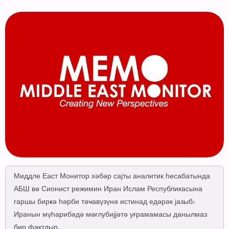
Миддле Еаст Монитор хәбәр сајты аналитик һесабатында
АБШ вә Сионист режимин Иран Ислам Республикасына
гаршы бирҝә һәрби тәҹавүзүнә истинад едәрәк јазыб:
Иранын мүһарибәдә мәғлубијјәтә уғрамамасы данылмаз
бир фактдыр.