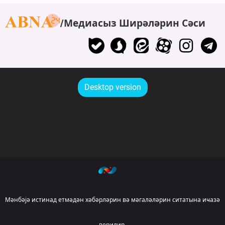
Медиасыз Ширәләрин Сәси
Desktop version
Мәнбәјә истинад етмәдән хәбәрләрин вә мәгаләләрин ситатына иҹазә
верилир.