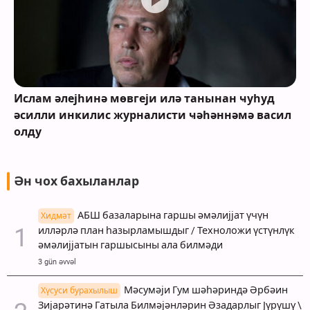
Ислам әлејһинә мөвгеји илә танынан ҹуһуд
әсилли инҝилис журналисти ҹәһәннәмә васил
олду
Ән чох бахыланлар
АБШ базаларына гаршы әмәлијјат үчүн
Хидмәт
илләрлә план һазырламышдыг / Техноложи үстүнлүк
әмәлијјатын гаршысыны ала билмәди
3 gün əvvəl
Мәсумәји Гум шәһәриндә Әрбәин
Хүсуси бурахылыш
Зијарәтинә Гатыла Билмәјәнләрин Әзадарлыг Јүрүшү \