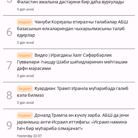
Фәләстин амалына дәстәјини бир даһа вурғулады
3 gün əvvəl
Ҹәнуби Корејалы етиразчы тәләбәләр АБШ
Хидмәт
базасынын өлкәләриндән чыхарылмасыны тәләб
едирләр
3 gün əvvəl
Видео | Ирагдакы Халг Сәфәрбәрлик
Хидмәт
Гүввәләри- Һәшду Шәби шәһидләринин мөһтәшәм
дәфн мәрасими
3 gün əvvəl
Ҝуардиан: Трамп Иранла мүһарибәдә галиб
Хидмәт
ҝәлә билмәз
3 gün əvvəl
Доналд Трампа ән ҝүҹлү зәрбә. АБШ-да јени
Хидмәт
јаранмыш анти-Исраил иттифагы: «Исраил наминә
һеч бир мүһарибә олмајаҹаг!»
Yesterday 22:07