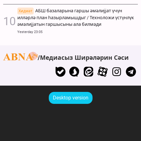
АБШ базаларына гаршы әмәлијјат үчүн
Хидмәт
илләрлә план һазырламышдыг / Техноложи үстүнлүк
әмәлијјатын гаршысыны ала билмәди
Yesterday 23:05
Медиасыз Ширәләрин Сәси
Desktop version