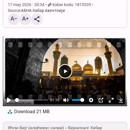
17 may 2026 - 20:34
Xəbər kodu: 1815535
Source:
АБНА Хәбәр Аҝентлији
01:10
Play
Mute
Settings
PIP
Enter
Dow
Download
21 MB
fullscree
Әһли-Бејт (әлејһимус сәлам) – Бејнәлхалг Хәбәр