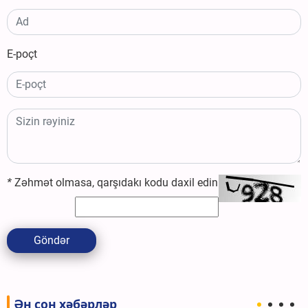
E-poçt
*
Zəhmət olmasa, qarşıdakı kodu daxil edin
Göndər
Ән сон хәбәрләр