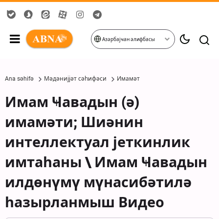
Азәрбајҹан әлифбасы
Ana səhifə
Мәдәнијјәт сәһифәси
Имамәт
Имам Ҹавадын (ә)
имамәти; Шиәнин
интеллектуал јеткинлик
имтаһаны \ Имам Ҹавадын
илдөнүмү мүнасибәтилә
һазырланмыш Видео