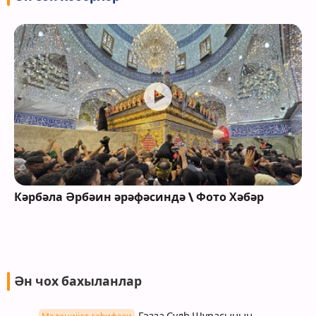
Кәрбәла Әрбәин әрәфәсиндә \ Фото Хәбәр
Ән чох бахыланлар