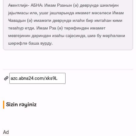
Аҝентлији- АБНА: Имам Рзанын (ә) дөврүндә шиәлијин
јајылмасы илә, ушаг јашларында имамәт мәсәләси Имам
Ҹавадын (ә) имамәти дөврүндә илаһи бир имтаһан кими
тәзаһүр етди. Имам Рза (ә) тәрәфиндән имамәт
мөвгејинин дәриндән изаһы сајәсиндә, шиә бу мәрһәләни
шәрәфлә баша вурду.
Sizin rəyiniz
Ad