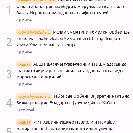
Гәзза Сүлһ Шурасынын
Мәдәнијјәт сәһифәси
фәләстинлиләрин мәҹбури көчүрүлмәси планы илә
бағлы Исраиллә әмәкдашлығы ифша олунуб
3 gün əvvəl
Ислам үммәтинин бу илки Әрбәиндә
Хүсуси бурахылыш
ән бөјүк тәләби Ислам Үммәтинин Шәһид Лидери
Имам Хаменеинин ганыдыр
3 gün əvvəl
АБШ ишғалчы гүввәләринин Гишм адасында
Хидмәт
шәһид етдији Иранын сивил вәтәндашлар илә вида
мәрасими кечирилиб
3 gün əvvəl
Тәбриздә Әрбәин Зијарәтинә Гатыла
Хүсуси бурахылыш
Билмәјәнләрин Әзадарлыг Јүрүшү \ Фото Хәбәр
7 saat əvvəl
ИИР Хариҹи Ишләр Назирлији Исмајыл
Хидмәт
Һанијәнин шәһадәтинин икинҹи илдөнүмүндә