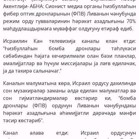
Аҝентлији- АБНА: Сионист медиа органы Һизбуллаһын
фибер оптик дронларынын (ФПВ) Ливанын ҹәнубунда
режим орду гүввәләринин һәрәкәт азадлығыны 70%
мәһдудлашдырмаға мүвәффәг олдуғуну етираф едиб.
Исраилин Кан телевизија каналы елан етди:
"Һизбуллаһын бомба дронлары тәһлүкәси
сәбәбиндән һәјата кечирилмәли олан бәзи планлар,
әмәлијјатлар вә һүҹум миссијалары ја ләғв едиләҹәк,
ја да тәхирә салынаҹаг."
Каналын мәлуматына ҝөрә, Исраил ордусу дахилиндә
сон мүзакирәләр заманы әлдә едилән мәлуматлар вә
сон гијмәтләндирмәләр ҝөстәрир ки, "бомба
дронлары (ФПВ) ордунун Ливанын ҹәнубундакы
һәрәкәт азадлығына әһәмијјәтли дәрәҹәдә мәнфи
тәсир ҝөстәриб".
Канал әлавә етди: Исраил ордусунун