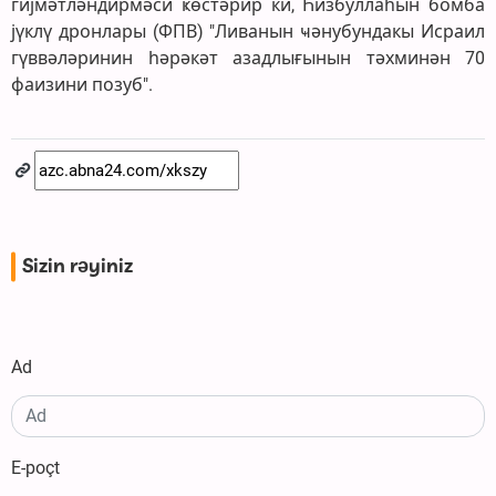
гијмәтләндирмәси ҝөстәрир ки, Һизбуллаһын бомба
јүклү дронлары (ФПВ) "Ливанын ҹәнубундакы Исраил
гүввәләринин һәрәкәт азадлығынын тәхминән 70
фаизини позуб".
Sizin rəyiniz
Ad
E-poçt