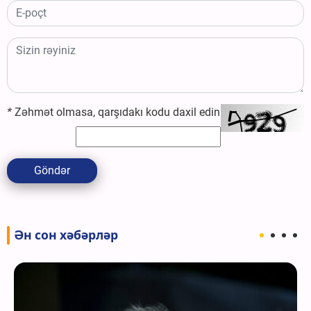
*
Zəhmət olmasa, qarşıdakı kodu daxil edin
Göndər
Ән сон хәбәрләр