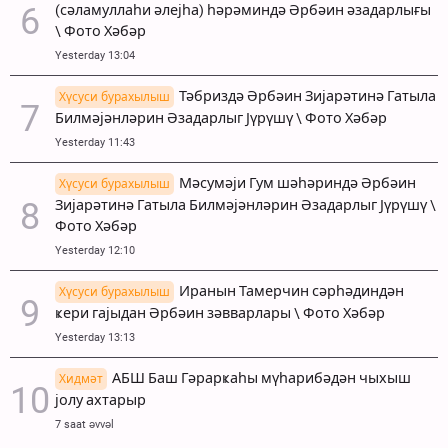
(сәламуллаһи әлејһа) һәрәминдә Әрбәин әзадарлығы
\ Фото Хәбәр
Yesterday 13:04
Тәбриздә Әрбәин Зијарәтинә Гатыла
Хүсуси бурахылыш
Билмәјәнләрин Әзадарлыг Јүрүшү \ Фото Хәбәр
Yesterday 11:43
Мәсумәји Гум шәһәриндә Әрбәин
Хүсуси бурахылыш
Зијарәтинә Гатыла Билмәјәнләрин Әзадарлыг Јүрүшү \
Фото Хәбәр
Yesterday 12:10
Иранын Тамерчин сәрһәдиндән
Хүсуси бурахылыш
ҝери гајыдан Әрбәин зәвварлары \ Фото Хәбәр
Yesterday 13:13
АБШ Баш Гәрарҝаһы мүһарибәдән чыхыш
Хидмәт
јолу ахтарыр
7 saat əvvəl