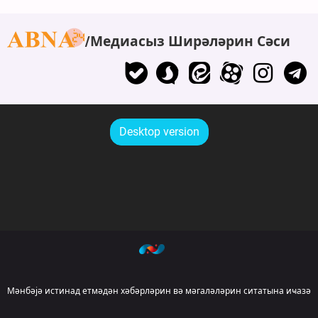
Медиасыз Ширәләрин Сәси
Desktop version
Мәнбәјә истинад етмәдән хәбәрләрин вә мәгаләләрин ситатына иҹазә