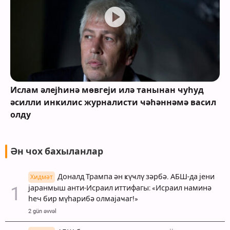
Ислам әлејһинә мөвгеји илә танынан ҹуһуд
әсилли инҝилис журналисти ҹәһәннәмә васил
олду
Ән чох бахыланлар
Доналд Трампа ән ҝүҹлү зәрбә. АБШ-да јени
Хидмәт
јаранмыш анти-Исраил иттифагы: «Исраил наминә
һеч бир мүһарибә олмајаҹаг!»
2 gün əvvəl