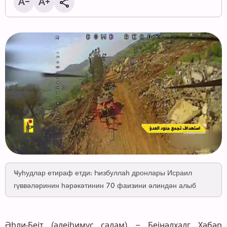
Ҹуһудлар етираф етди: Һизбуллаһ дронлары Исраил
гүввәләринин һәрәкәтинин 70 фаизини әлиндән алыб
Әһли-Бејт (әлејһимус сәлам) – Бејнәлхалг Хәбәр