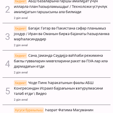
АБШ базаларына гаршы әмәлијјат үчүн
Хидмәт
илләрлә план һазырламышдыг / Техноложи үстүнлүк
әмәлијјатын гаршысыны ала билмәди
2 gün əvvəl
Бәгаји: Гәтәр вә Пакистана сәфәр планымыз
Хидмәт
јохдур / Иран вә Оманын бирҝә бәјанаты һазырланма
мәрһәләсиндәдир
2 gün əvvəl
Сәна, Јәмәндә Сәудијјә вәһһаби режиминә
Хидмәт
бағлы гүввәләрин мөвгеләрини ракет вә ПУА-лар илә
дармадағын етди
2 gün əvvəl
Ҹоде Пинк һәрәкатынын фәалы АБШ
Хидмәт
Конгресиндән Исраил бајрағынын ҝөтүрүлмәсини
тәләб етди \ Видео
2 gün əvvəl
Һәзрәт Фатимә Мәсумәнин
Хүсуси бурахылыш