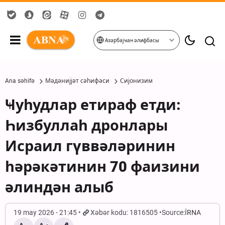
Азәрбајҹан әлифбасы
Ana səhifə
Мәдәнијјәт сәһифәси
Сијонизим
Ҹуһудлар етираф етди:
Һизбуллаһ дронлары
Исраил гүввәләринин
һәрәкәтинин 70 фаизини
әлиндән алыб
19 may 2026 - 21:45
Xəbər kodu: 1816505
Source:
İRNA