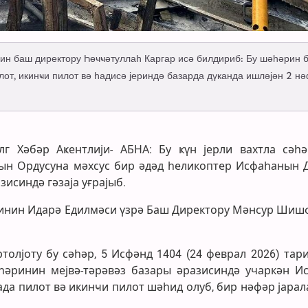
н баш директору Һөҹҹәтуллаһ Каргар исә билдириб: Бу шәһәрин 
лот, икинҹи пилот вә һадисә јериндә базарда дүканда ишләјән 2 н
алг Хәбәр Аҝентлији- АБНА: Бу ҝүн јерли вахтла сәһә
ын Ордусуна мәхсус бир әдәд һеликоптер Исфаһанын 
исиндә гәзаја уғрајыб.
ринин Идарә Едилмәси үзрә Баш Директору Мәнсур Ши
олјоту бу сәһәр, 5 Исфәнд 1404 (24 феврал 2026) тари
һәринин мејвә-тәрәвәз базары әразисиндә учаркән И
әзада пилот вә икинҹи пилот шәһид олуб, бир нәфәр јара