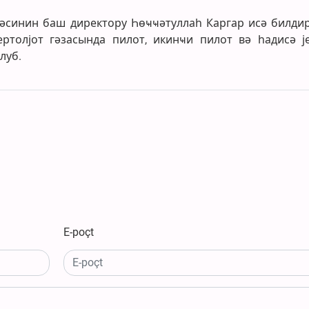
синин баш директору Һөҹҹәтуллаһ Каргар исә билдир
толјот гәзасында пилот, икинҹи пилот вә һадисә ј
луб.
E-poçt