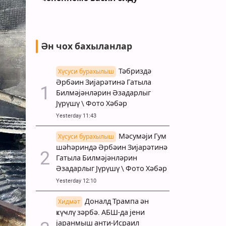
Ән чох бахыланлар
Тәбриздә
Хүсуси бурахылыш
Әрбәин Зијарәтинә Гатыла
Билмәјәнләрин Әзадарлыг
Јүрүшү \ Фото Хәбәр
Yesterday 11:43
Мәсумәји Гум
Хүсуси бурахылыш
шәһәриндә Әрбәин Зијарәтинә
Гатыла Билмәјәнләрин
Әзадарлыг Јүрүшү \ Фото Хәбәр
Yesterday 12:10
Доналд Трампа ән
Хидмәт
ҝүҹлү зәрбә. АБШ-да јени
јаранмыш анти-Исраил