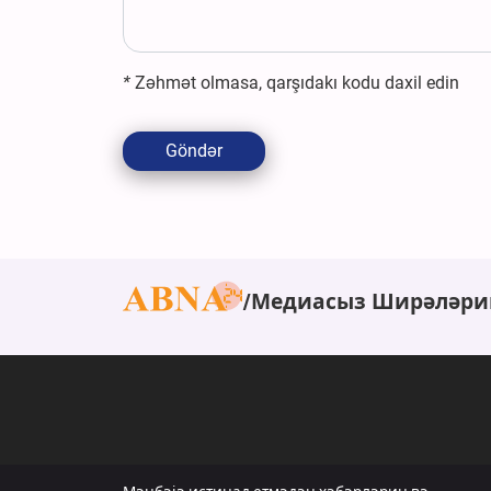
*
Zəhmət olmasa, qarşıdakı kodu daxil edin
Göndər
Медиасыз Ширәләри