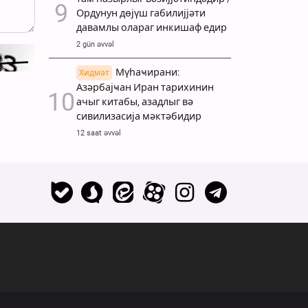
Ордунун дөјүш габилијјәти
давамлы олараг инкишаф едир
2 gün əvvəl
Мүһаҹирани:
Хидмәт
Азәрбајҹан Иран тарихинин
ачыг китабы, азадлыг вә
сивилизасија мәктәбидир
12 saat əvvəl