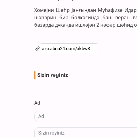
Хомејни Шәһр Јанғындан Мүһафизә Идарә
шәһәрин бир бөлҝәсиндә баш верән вер
базарда дүканда ишләјән 2 нәфәр шәһид о
Sizin rəyiniz
Ad