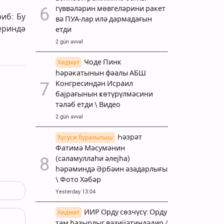
гүввәләрин мөвгеләрини ракет
иб: Бу
вә ПУА-лар илә дармадағын
ериндә
етди
2 gün əvvəl
Ҹоде Пинк
Хидмәт
һәрәкатынын фәалы АБШ
Конгресиндән Исраил
бајрағынын ҝөтүрүлмәсини
тәләб етди \ Видео
2 gün əvvəl
Һәзрәт
Хүсуси бурахылыш
Фатимә Мәсумәнин
(сәламуллаһи әлејһа)
һәрәминдә Әрбәин әзадарлығы
\ Фото Хәбәр
Yesterday 13:04
ИИР Орду сөзчүсү: Орду
Хидмәт
там һазырлыг вәзијјәтиндәдир /