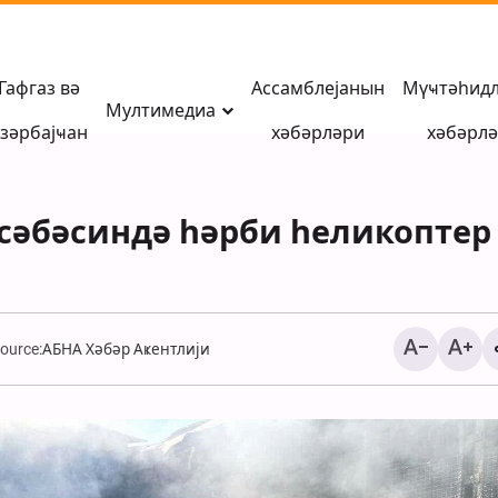
Гафгаз вә
Ассамблејанын
Мүҹтәһид
Мултимедиа
зәрбајҹан
хәбәрләри
хәбәрл
сәбәсиндә һәрби һеликоптер
ource:
АБНА Хәбәр Аҝентлији
Мүһаҹирани: Азәрба
Иран тарихинин ачы
китабы, азадлыг вә
сивилизасија мәктә