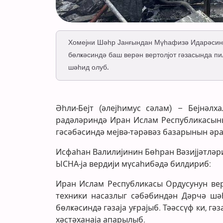
Хомејни Шәһр Јанғындан Мүһафизә Идарәсини
бөлҝәсиндә баш верән вертолјот гәзасында пи
шәһид олуб.
Әһли-Бејт (әлејһимус сәлам) – Бејнәлх
радәләриндә Иран Ислам Республикасын
гәсәбәсиндә мејвә-тәрәвәз базарынын әраз
Исфаһан Валилијинин Бөһран Вәзијјәтлә
ЫСНА-ја вердији мүсаһибәдә билдириб:
Иран Ислам Республикасы Ордусунун верт
техники насазлыг сәбәбиндән Дәрчә шә
бөлҝәсиндә гәзаја уғрајыб. Тәәссүф ки, г
хәстәханаја апарылыб.