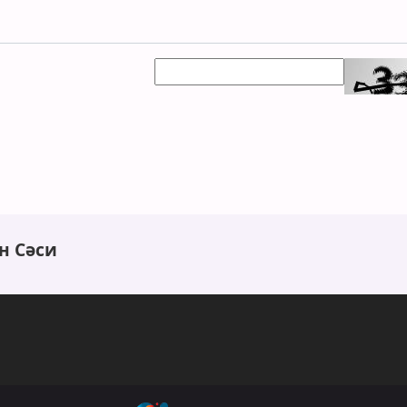
н Сәси