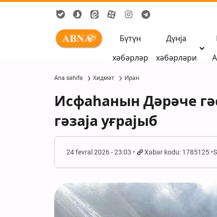
Бүтүн
Дүнја
хәбәрләр
хәбәрләри
А
Ana səhifə
Хидмәт
Иран
Исфаһанын Дәрәче гә
гәзаја уғрајыб
24 fevral 2026 - 23:03
Xəbər kodu: 1785125
S