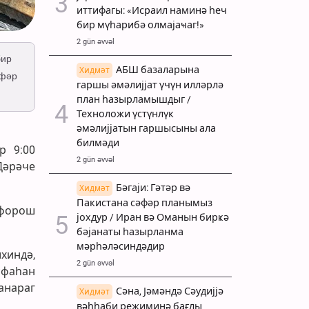
иттифагы: «Исраил наминә һеч
бир мүһарибә олмајаҹаг!»
2 gün əvvəl
бир
АБШ базаларына
Хидмәт
әфәр
гаршы әмәлијјат үчүн илләрлә
план һазырламышдыг /
Техноложи үстүнлүк
әмәлијјатын гаршысыны ала
билмәди
р 9:00
2 gün əvvəl
Дәрәче
Бәгаји: Гәтәр вә
Хидмәт
Пакистана сәфәр планымыз
шфорош
јохдур / Иран вә Оманын бирҝә
бәјанаты һазырланма
мәрһәләсиндәдир
хиндә,
2 gün əvvəl
сфаһан
ланараг
Сәна, Јәмәндә Сәудијјә
Хидмәт
вәһһаби режиминә бағлы