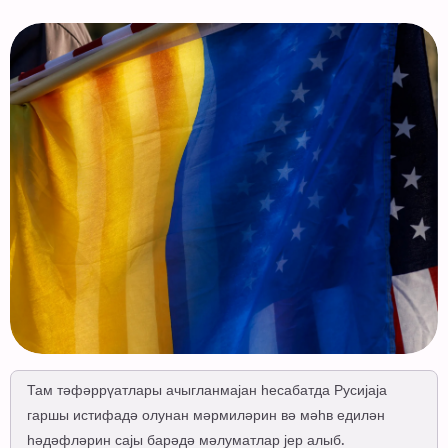
Там тәфәррүатлары ачыгланмајан һесабатда Русијаја
гаршы истифадә олунан мәрмиләрин вә мәһв едилән
һәдәфләрин сајы барәдә мәлуматлар јер алыб.