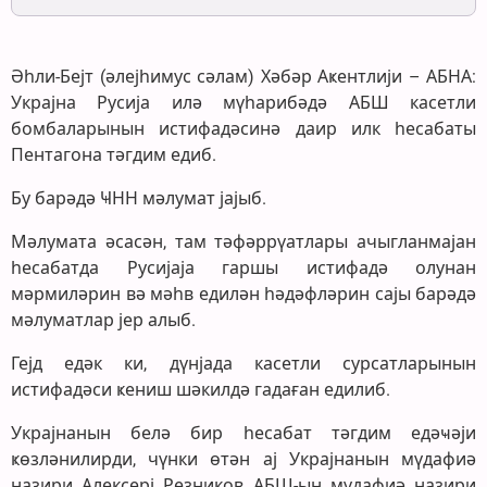
Әһли-Бејт (әлејһимус сәлам) Хәбәр Аҝентлији – АБНА:
Украјна Русија илә мүһарибәдә АБШ касетли
бомбаларынын истифадәсинә даир илк һесабаты
Пентагона тәгдим едиб.
Бу барәдә ҸНН мәлумат јајыб.
Мәлумата әсасән, там тәфәррүатлары ачыгланмајан
һесабатда Русијаја гаршы истифадә олунан
мәрмиләрин вә мәһв едилән һәдәфләрин сајы барәдә
мәлуматлар јер алыб.
Гејд едәк ки, дүнјада касетли сурсатларынын
истифадәси ҝениш шәкилдә гадаған едилиб.
Украјнанын белә бир һесабат тәгдим едәҹәји
ҝөзләнилирди, чүнки өтән ај Украјнанын мүдафиә
назири Алексерј Резников АБШ-ын мүдафиә назири