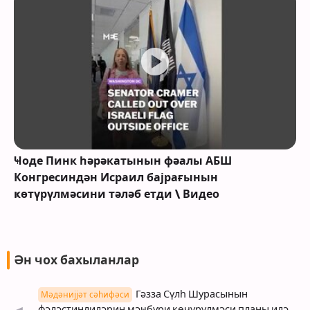
Ҹоде Пинк һәрәкатынын фәалы АБШ
Конгресиндән Исраил бајрағынын
ҝөтүрүлмәсини тәләб етди \ Видео
Ән чох бахыланлар
Гәзза Сүлһ Шурасынын
Мәдәнијјәт сәһифәси
фәләстинлиләрин мәҹбури көчүрүлмәси планы илә