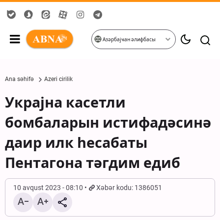
Азәрбајҹан әлифбасы
Ana səhifə
Azeri cirilik
Украјна касетли
бомбаларын истифадәсинә
даир илк һесабаты
Пентагона тәгдим едиб
10 avqust 2023 - 08:10
Xəbər kodu: 1386051