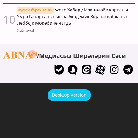
Фото Хәбәр / Илк тәләбә карваны
Хүсуси бурахылыш
Үмрә Гәрарҝаһынын вә Академик Зијарәтҝаһларын
Ләббејк Мокәбинә чатды
3 gün əvvəl
Медиасыз Ширәләрин Сәси
Desktop version