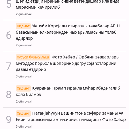
шәһид етдији Иранын сивил вәтәндашлар илә вида
мәрасими кечирилиб
2 gün əvvəl
Ҹәнуби Корејалы етиразчы тәләбәләр АБШ
Хидмәт
базасынын өлкәләриндән чыхарылмасыны тәләб
едирләр
2 gün əvvəl
Фото Хәбәр / Әрбәин зәвварлары
Хүсуси бурахылыш
мүгәддәс Кәрбәла шәһәринә доғру сәјаһәтләрини
давам етдирир
3 gün əvvəl
Ҝуардиан: Трамп Иранла мүһарибәдә галиб
Хидмәт
ҝәлә билмәз
2 gün əvvəl
Нетанјаһунун Вашингтона сәфәри заманы Ағ
Хидмәт
Евин гаршысында анти-сионист нүмајиш \ Фото Хәбәр
3 gün əvvəl