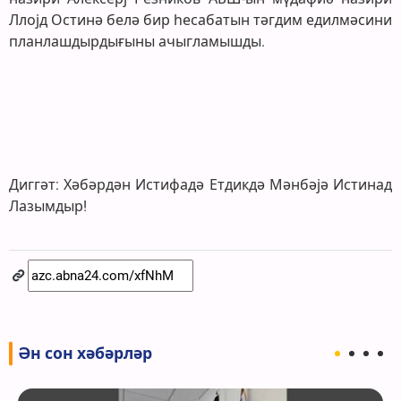
Ллојд Остинә белә бир һесабатын тәгдим едилмәсини
планлашдырдығыны ачыгламышды.
Диггәт: Хәбәрдән Истифадә Етдикдә Мәнбәјә Истинад
Лазымдыр!
Ән сон хәбәрләр