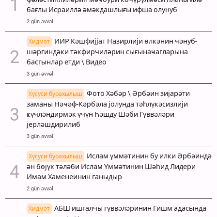
бағлы Исраиллә әмәкдашлығы ифша олунуб
2 gün əvvəl
ИИР Кәшфијјат Назирлији өлкәнин ҹәнуб-
Хидмәт
шәргиндәки тәкфирчиләрин сығынаҹагларына
басгынлар етди \ Видео
3 gün əvvəl
Фото Хәбәр \ Әрбәин зијарәти
Хүсуси бурахылыш
заманы Нәҹәф-Кәрбәла јолунда тәһлүкәсизлији
ҝүҹләндирмәк үчүн Һәшду Шәби Гүввәләри
јерләшдирилиб
3 gün əvvəl
Ислам үммәтинин бу илки Әрбәиндә
Хүсуси бурахылыш
ән бөјүк тәләби Ислам Үммәтинин Шәһид Лидери
Имам Хаменеинин ганыдыр
2 gün əvvəl
АБШ ишғалчы гүввәләринин Гишм адасында
Хидмәт