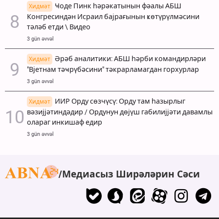
Ҹоде Пинк һәрәкатынын фәалы АБШ
Хидмәт
Конгресиндән Исраил бајрағынын ҝөтүрүлмәсини
тәләб етди \ Видео
3 gün əvvəl
Әрәб аналитики: АБШ һәрби командирләри
Хидмәт
"Вјетнам тәҹрүбәсини" тәкрарламагдан горхурлар
3 gün əvvəl
ИИР Орду сөзчүсү: Орду там һазырлыг
Хидмәт
вәзијјәтиндәдир / Ордунун дөјүш габилијјәти давамлы
олараг инкишаф едир
3 gün əvvəl
Медиасыз Ширәләрин Сәси