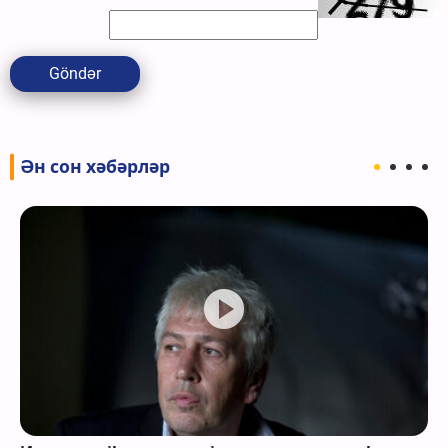
Göndər
Ән сон хәбәрләр