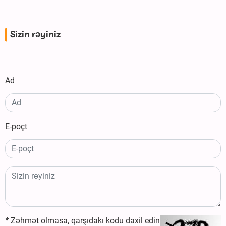
Sizin rəyiniz
Ad
E-poçt
*
Zəhmət olmasa, qarşıdakı kodu daxil edin