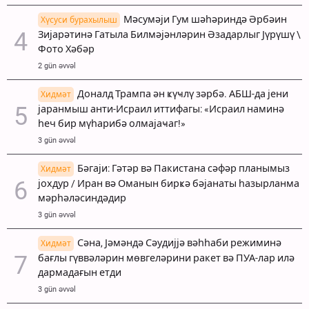
Мәсумәји Гум шәһәриндә Әрбәин
Хүсуси бурахылыш
Зијарәтинә Гатыла Билмәјәнләрин Әзадарлыг Јүрүшү \
Фото Хәбәр
2 gün əvvəl
Доналд Трампа ән ҝүҹлү зәрбә. АБШ-да јени
Хидмәт
јаранмыш анти-Исраил иттифагы: «Исраил наминә
һеч бир мүһарибә олмајаҹаг!»
3 gün əvvəl
Бәгаји: Гәтәр вә Пакистана сәфәр планымыз
Хидмәт
јохдур / Иран вә Оманын бирҝә бәјанаты һазырланма
мәрһәләсиндәдир
3 gün əvvəl
Сәна, Јәмәндә Сәудијјә вәһһаби режиминә
Хидмәт
бағлы гүввәләрин мөвгеләрини ракет вә ПУА-лар илә
дармадағын етди
3 gün əvvəl