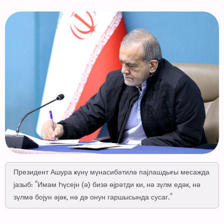
Президент Ашура ҝүнү мүнасибәтилә пајлашдығы месажда
јазыб: “Имам Һүсејн (ә) бизә өјрәтди ки, нә зүлм едәк, нә
зүлмә бојун әјәк, нә дә онун гаршысында сусаг.”