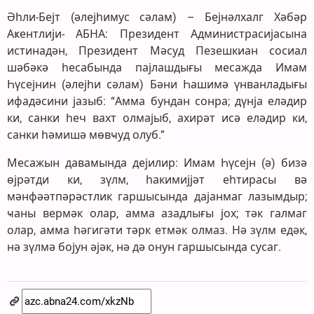
Әһли-Бејт (әлејһимус сәлам) – Бејнәлхалг Хәбәр
Аҝентлији- АБНА: Президент Администрасијасына
истинадән, Президент Мәсуд Пезешкиан сосиал
шәбәкә һесабында пајлашдығы месажда Имам
Һүсејнин (әлејһи сәлам) Бәни Һашимә үнванладығы
ифадәсини јазыб: “Амма бундан сонра; дүнја еләдир
ки, санки һеч вахт олмајыб, ахирәт исә еләдир ки,
санки һәмишә мөвҹуд олуб.”
Месажын давамында дејилир: Имам Һүсејн (ә) бизә
өјрәтди ки, зүлм, һакимијјәт еһтирасы вә
мәнфәәтпәрәстлик гаршысында дајанмаг лазымдыр;
ҹаны вермәк олар, амма азадлығы јох; тәк галмаг
олар, амма һәгигәти тәрк етмәк олмаз. Нә зүлм едәк,
нә зүлмә бојун әјәк, нә дә онун гаршысында сусаг.