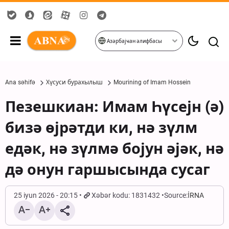
Азәрбајҹан әлифбасы
Ana səhifə
Хүсуси бурахылыш
Mourining of Imam Hossein
Пезешкиан: Имам Һүсејн (ә)
бизә өјрәтди ки, нә зүлм
едәк, нә зүлмә бојун әјәк, нә
дә онун гаршысында сусаг
25 iyun 2026 - 20:15
Xəbər kodu: 1831432
Source:
İRNA