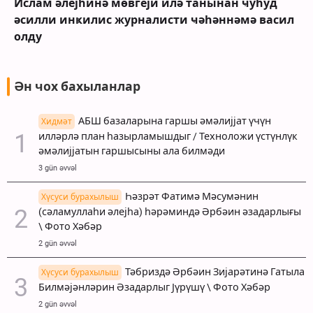
Ислам әлејһинә мөвгеји илә танынан ҹуһуд
әсилли инҝилис журналисти ҹәһәннәмә васил
олду
Ән чох бахыланлар
АБШ базаларына гаршы әмәлијјат үчүн
Хидмәт
илләрлә план һазырламышдыг / Техноложи үстүнлүк
әмәлијјатын гаршысыны ала билмәди
3 gün əvvəl
Һәзрәт Фатимә Мәсумәнин
Хүсуси бурахылыш
(сәламуллаһи әлејһа) һәрәминдә Әрбәин әзадарлығы
\ Фото Хәбәр
2 gün əvvəl
Тәбриздә Әрбәин Зијарәтинә Гатыла
Хүсуси бурахылыш
Билмәјәнләрин Әзадарлыг Јүрүшү \ Фото Хәбәр
2 gün əvvəl