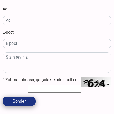
Ad
E-poçt
*
Zəhmət olmasa, qarşıdakı kodu daxil edin
Göndər