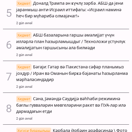
Доналд Трампа ән ҝүҹлү зәрбә. АБШ-да јени
Хидмәт
јаранмыш анти-Исраил иттифагы: «Исраил наминә
һеч бир мүһарибә олмајаҹаг!»
2 gün əvvəl
АБШ базаларына гаршы әмәлијјат үчүн
Хидмәт
илләрлә план һазырламышдыг / Техноложи үстүнлүк
әмәлијјатын гаршысыны ала билмәди
2 gün əvvəl
Бәгаји: Гәтәр вә Пакистана сәфәр планымыз
Хидмәт
јохдур / Иран вә Оманын бирҝә бәјанаты һазырланма
мәрһәләсиндәдир
2 gün əvvəl
Сәна, Јәмәндә Сәудијјә вәһһаби режиминә
Хидмәт
бағлы гүввәләрин мөвгеләрини ракет вә ПУА-лар илә
дармадағын етди
2 gün əvvəl
Кәрбәла Әрбәин әрәфәсиндә \ Фото
Хүсуси бурахылыш