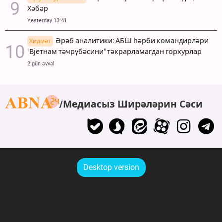
Хәбәр
Yesterday 13:41
Әрәб аналитики: АБШ һәрби командирләри
Хидмәт
"Вјетнам тәҹрүбәсини" тәкрарламагдан горхурлар
2 gün əvvəl
Медиасыз Ширәләрин Сәси
Desktop version