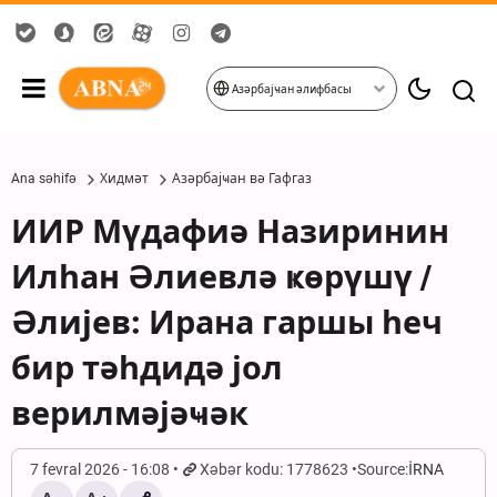
Азәрбајҹан әлифбасы
Ana səhifə
Хидмәт
Азәрбајҹан вә Гафгаз
ИИР Мүдафиә Назиринин
Илһан Әлиевлә ҝөрүшү /
Әлијев: Ирана гаршы һеч
бир тәһдидә јол
верилмәјәҹәк
7 fevral 2026 - 16:08
Xəbər kodu: 1778623
Source:
İRNA