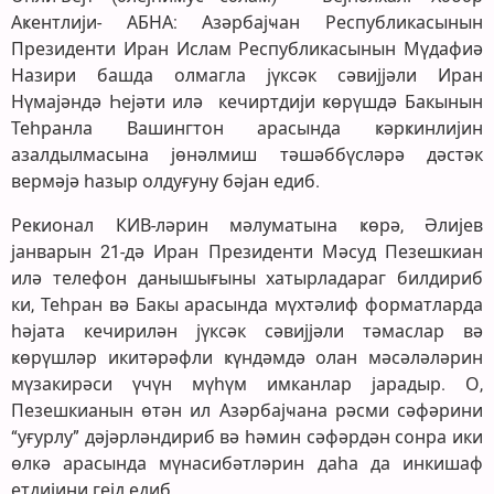
Аҝентлији- АБНА: Азәрбајҹан Республикасынын
Президенти Иран Ислам Республикасынын Мүдафиә
Назири башда олмагла јүксәк сәвијјәли Иран
Нүмајәндә Һејәти илә кечиртдији ҝөрүшдә Бакынын
Теһранла Вашингтон арасында ҝәрҝинлијин
азалдылмасына јөнәлмиш тәшәббүсләрә дәстәк
вермәјә һазыр олдуғуну бәјан едиб.
Реҝионал КИВ-ләрин мәлуматына ҝөрә, Әлијев
јанварын 21-дә Иран Президенти Мәсуд Пезешкиан
илә телефон данышығыны хатырладараг билдириб
ки, Теһран вә Бакы арасында мүхтәлиф форматларда
һәјата кечирилән јүксәк сәвијјәли тәмаслар вә
ҝөрүшләр икитәрәфли ҝүндәмдә олан мәсәләләрин
мүзакирәси үчүн мүһүм имканлар јарадыр. О,
Пезешкианын өтән ил Азәрбајҹана рәсми сәфәрини
“уғурлу” дәјәрләндириб вә һәмин сәфәрдән сонра ики
өлкә арасында мүнасибәтләрин даһа да инкишаф
етдијини гејд едиб.