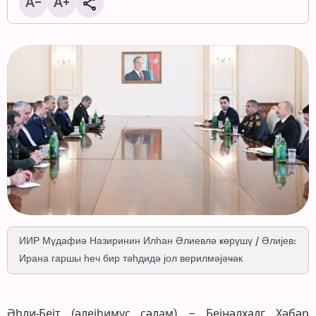
ИИР Мүдафиә Назиринин Илһан Әлиевлә ҝөрүшү / Әлијев:
Ирана гаршы һеч бир тәһдидә јол верилмәјәҹәк
Әһли-Бејт (әлејһимус сәлам) – Бејнәлхалг Хәбәр