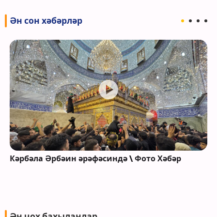
Ән сон хәбәрләр
Кәрбәла Әрбәин әрәфәсиндә \ Фото Хәбәр
Ән чох бахыланлар