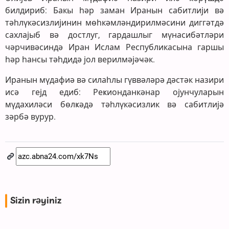
билдириб: Бакы һәр заман Иранын сабитлији вә
тәһлүкәсизлијинин мөһкәмләндирилмәсини диггәтдә
сахлајыб вә достлуг, гардашлыг мүнасибәтләри
чәрчивәсиндә Иран Ислам Республикасына гаршы
һәр һансы тәһдидә јол верилмәјәҹәк.
Иранын мүдафиә вә силаһлы гүввәләрә дәстәк назири
исә гејд едиб: Реҝионданкәнар ојунчуларын
мүдахиләси бөлҝәдә тәһлүкәсизлик вә сабитлијә
зәрбә вурур.
Sizin rəyiniz