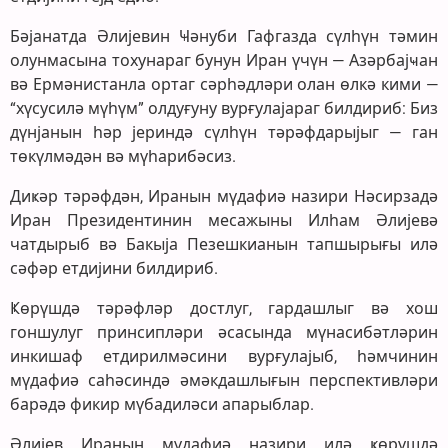
Бәјанатда Әлијевин Ҹәнуби Гафгазда сүлһүн тәмин
олунмасына тохунараг бунун Иран үчүн — Азәрбајҹан
вә Ермәнистанла ортаг сәрһәдләри олан өлкә кими —
“хүсусилә мүһүм” олдуғуну вурғулајараг билдириб: Биз
дүнјанын һәр јериндә сүлһүн тәрәфдарыјыг — ган
төкүлмәдән вә мүһарибәсиз.
Диҝәр тәрәфдән, Иранын мүдафиә назири Нәсирзадә
Иран Президентинин месажыны Илһам Әлијевә
чатдырыб вә Бакыја Пезешкианын тапшырығы илә
сәфәр етдијини билдириб.
Ҝөрүшдә тәрәфләр достлуг, гардашлыг вә хош
гоншулуг принсипләри әсасында мүнасибәтләрин
инкишаф етдирилмәсини вурғулајыб, һәмчинин
мүдафиә саһәсиндә әмәкдашлығын перспективләри
барәдә фикир мүбадиләси апарыблар.
Әлијев Иранын мүдафиә назири илә ҝөрүшдә