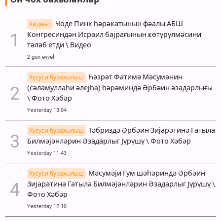
Ҹоде Пинк һәрәкатынын фәалы АБШ
Хидмәт
Конгресиндән Исраил бајрағынын ҝөтүрүлмәсини
тәләб етди \ Видео
2 gün əvvəl
Һәзрәт Фатимә Мәсумәнин
Хүсуси бурахылыш
(сәламуллаһи әлејһа) һәрәминдә Әрбәин әзадарлығы
\ Фото Хәбәр
Yesterday 13:04
Тәбриздә Әрбәин Зијарәтинә Гатыла
Хүсуси бурахылыш
Билмәјәнләрин Әзадарлыг Јүрүшү \ Фото Хәбәр
Yesterday 11:43
Мәсумәји Гум шәһәриндә Әрбәин
Хүсуси бурахылыш
Зијарәтинә Гатыла Билмәјәнләрин Әзадарлыг Јүрүшү \
Фото Хәбәр
Yesterday 12:10