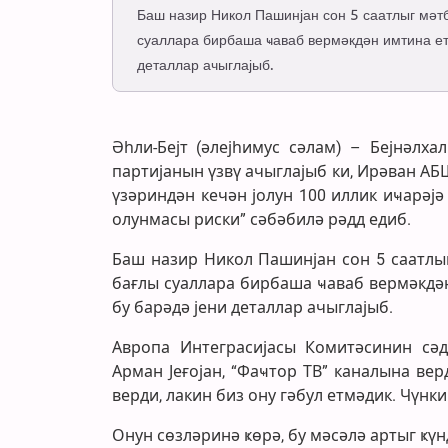
Баш назир Никол Пашинјан сон 5 саатлыг мә
суаллара бирбаша ҹаваб вермәкдән имтина ет
деталлар ачыглајыб.
Әһли-Бејт (әлејһимус сәлам) – Бејнәлх
партијанын үзвү ачыглајыб ки, Ирәван А
үзәриндән кечән јолун 100 иллик иҹарәј
олунмасы риски” сәбәбилә рәдд едиб.
Баш назир Никол Пашинјан сон 5 саатлы
бағлы суаллара бирбаша ҹаваб вермәкдә
бу барәдә јени деталлар ачыглајыб.
Авропа Интеграсијасы Комитәсинин сә
Арман Јеғојан, “Фаҹтор ТВ” каналына вер
верди, лакин биз ону гәбул етмәдик. Чүнк
Онун сөзләринә ҝөрә, бу мәсәлә артыг 