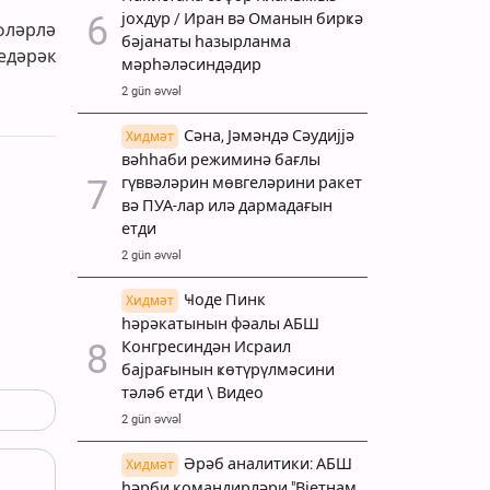
јохдур / Иран вә Оманын бирҝә
фләрлә
бәјанаты һазырланма
едәрәк
мәрһәләсиндәдир
2 gün əvvəl
Сәна, Јәмәндә Сәудијјә
Хидмәт
вәһһаби режиминә бағлы
гүввәләрин мөвгеләрини ракет
вә ПУА-лар илә дармадағын
етди
2 gün əvvəl
Ҹоде Пинк
Хидмәт
һәрәкатынын фәалы АБШ
Конгресиндән Исраил
бајрағынын ҝөтүрүлмәсини
тәләб етди \ Видео
2 gün əvvəl
Әрәб аналитики: АБШ
Хидмәт
һәрби командирләри "Вјетнам