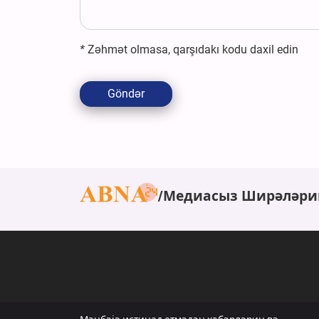
*
Zəhmət olmasa, qarşıdakı kodu daxil edin
Göndər
Медиасыз Ширәләри