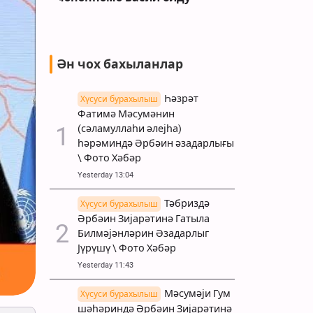
Ән чох бахыланлар
Һәзрәт
Хүсуси бурахылыш
Фатимә Мәсумәнин
(сәламуллаһи әлејһа)
һәрәминдә Әрбәин әзадарлығы
\ Фото Хәбәр
Yesterday 13:04
Тәбриздә
Хүсуси бурахылыш
Әрбәин Зијарәтинә Гатыла
Билмәјәнләрин Әзадарлыг
Јүрүшү \ Фото Хәбәр
Yesterday 11:43
Мәсумәји Гум
Хүсуси бурахылыш
шәһәриндә Әрбәин Зијарәтинә