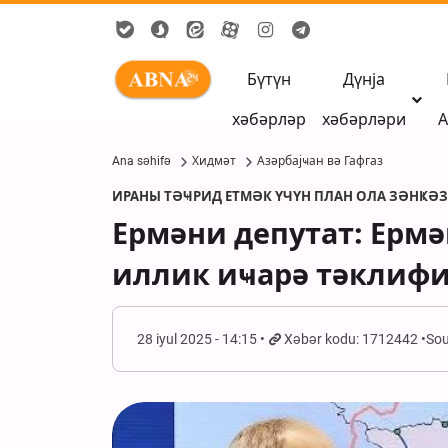
Бүтүн
Дүнја
хәбәрләр
хәбәрләри
А
Ana səhifə
Хидмәт
Азәрбајҹан вә Гафгаз
ИРАНЫ ТӘҸРИД ЕТМӘК ҮЧҮН ПЛАН ОЛА ЗӘНҜӘ
Ермәни депутат: Ермә
иллик иҹарә тәклифи
28 iyul 2025 - 14:15
Xəbər kodu: 1712442
Sou