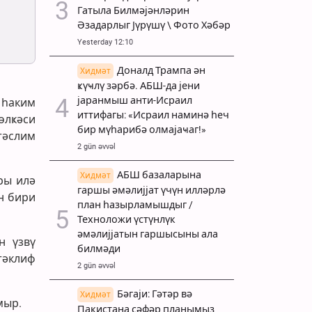
Гатыла Билмәјәнләрин
Әзадарлыг Јүрүшү \ Фото Хәбәр
Yesterday 12:10
Доналд Трампа ән
Хидмәт
ҝүҹлү зәрбә. АБШ-да јени
јаранмыш анти-Исраил
 һаким
иттифагы: «Исраил наминә һеч
өлҝәси
бир мүһарибә олмајаҹаг!»
тәслим
2 gün əvvəl
АБШ базаларына
Хидмәт
ры илә
гаршы әмәлијјат үчүн илләрлә
н бири
план һазырламышдыг /
Техноложи үстүнлүк
әмәлијјатын гаршысыны ала
н үзвү
билмәди
тәклиф
2 gün əvvəl
Бәгаји: Гәтәр вә
Хидмәт
мыр.
Пакистана сәфәр планымыз