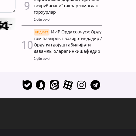
тәҹрүбәсини" тәкрарламагдан
горхурлар
2 gün əvvəl
ИИР Орду сөзчүсү: Орду
Хидмәт
там һазырлыг вәзијјәтиндәдир /
Ордунун дөјүш габилијјәти
давамлы олараг инкишаф едир
2 gün əvvəl