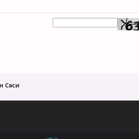
н Сәси