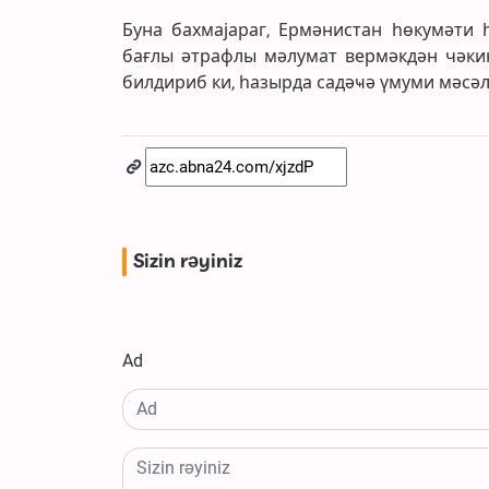
Буна бахмајараг, Ермәнистан һөкумәти 
бағлы әтрафлы мәлумат вермәкдән чәкинир
билдириб ки, һазырда садәҹә үмуми мәсәл
Sizin rəyiniz
Ad