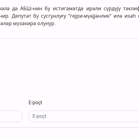
һәлә дә АБШ-нин бу истигамәтдә ирәли сүрдүјү тәкли
. Депутат бу сусгунлуғу “гејри-мүәјјәнлик” илә изаһ 
әләр мүзакирә олунур.
E-poçt