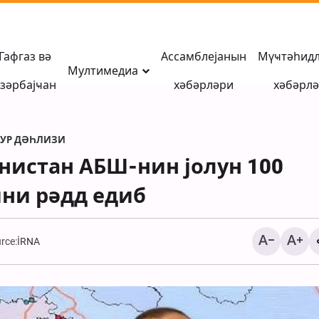
Гафгаз вә
Ассамблејанын
Мүҹтәһид
Мултимедиа
зәрбајҹан
хәбәрләри
хәбәрл
ЗУР ДӘҺЛИЗИ
нистан АБШ-нин јолун 100
ни рәдд едиб
rce:
İRNA
Мүһаҹирани: Азәрба
Иран тарихинин ачы
китабы, азадлыг вә
сивилизасија мәктә