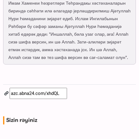
Имам Хаменеи һәзрәтләри Теһрандакы хәстәханаларын
бириндә сәһһәти илә әлагәдар јерләшдирилмиш Ајәтуллаһ
Нури Һәмәданини зијарәт едиб. Ислам Ингилабынын
Рәһбәри бу сәфәр заманы Ајәтуллаһ Нури Һәмәданијә
хитаб едәрәк деди: "Иншаллаһ, бәла узаг олар, аға! Аллаһ
сизә шифа версин, ин шә Аллаһ. Зати-алиләри зијарәт
етмәк истәрдик, амма хәстәханада јох. Ин шә Аллаһ,
Аллаһ сизә там вә тез шифа версин вә сағ-саламат олун".
Sizin rəyiniz