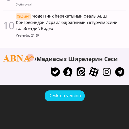
3 gün əvvəl
Ҹоде Пинк һәрәкатынын фәалы АБШ
Хидмәт
Конгресиндән Исраил бајрағынын ҝөтүрүлмәсини
тәләб етди \ Видео
Yesterday 21:59
Медиасыз Ширәләрин Сәси
Desktop version