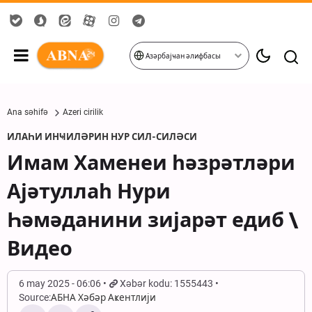
Азәрбајҹан әлифбасы
Ana səhifə
Azeri cirilik
ИЛАҺИ ИНҸИЛӘРИН НУР СИЛ-СИЛӘСИ
Имам Хаменеи һәзрәтләри
Ајәтуллаһ Нури
Һәмәданини зијарәт едиб \
Видео
6 may 2025 - 06:06
Xəbər kodu: 1555443
Source:
АБНА Хәбәр Аҝентлији