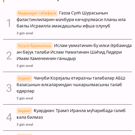
Гәзза Сүлһ Шурасынын
Мәдәнијјәт сәһифәси
фәләстинлиләрин мәҹбури көчүрүлмәси планы илә
бағлы Исраиллә әмәкдашлығы ифша олунуб
3 gün əvvəl
Ислам үммәтинин бу илки Әрбәиндә
Хүсуси бурахылыш
ән бөјүк тәләби Ислам Үммәтинин Шәһид Лидери
Имам Хаменеинин ганыдыр
3 gün əvvəl
Ҹәнуби Корејалы етиразчы тәләбәләр АБШ
Хидмәт
базасынын өлкәләриндән чыхарылмасыны тәләб
едирләр
3 gün əvvəl
Ҝуардиан: Трамп Иранла мүһарибәдә галиб
Хидмәт
ҝәлә билмәз
3 gün əvvəl