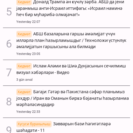
Доналд Трампа ән ҝүҹлү зәрбә. АБШ-да јени
Хидмәт
јаранмыш анти-Исраил иттифагы: «Исраил наминә
һеч бир мүһарибә олмајаҹаг!»
Yesterday 22:07
АБШ базаларына гаршы әмәлијјат үчүн
Хидмәт
илләрлә план һазырламышдыг / Техноложи үстүнлүк
әмәлијјатын гаршысыны ала билмәди
Yesterday 23:05
Ислам Аләми вә Шиә Дүнјасынын сечилмиш
Хидмәт
визуал хәбәрләри - Видео
3 gün əvvəl
Бәгаји: Гәтәр вә Пакистана сәфәр планымыз
Хидмәт
јохдур / Иран вә Оманын бирҝә бәјанаты һазырланма
мәрһәләсиндәдир
Yesterday 22:33
Зәвварын бәзи һәгигәтләрә
Хүсуси бурахылыш
шәһадәти - 11