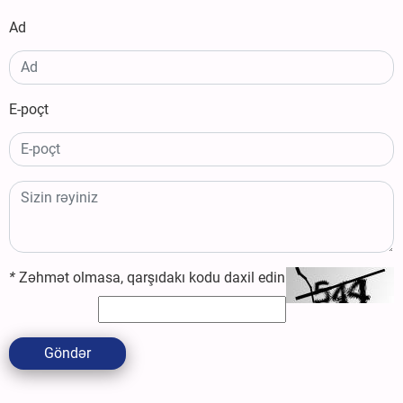
Ad
E-poçt
*
Zəhmət olmasa, qarşıdakı kodu daxil edin
Göndər