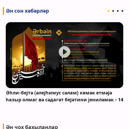
Ән сон хәбәрләр
Әһли-бејтә (әлејһимус сәлам) көмәк етмәјә
һазыр олмаг вә сәдагәт бејәтини јениләмәк - 14
Ән чох бахыланлар