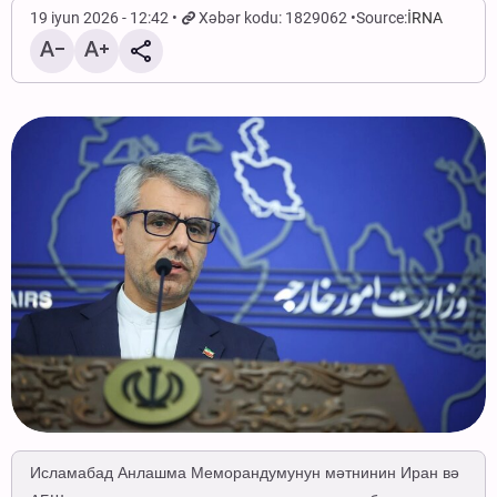
19 iyun 2026 - 12:42
Xəbər kodu: 1829062
Source:
İRNA
Исламабад Анлашма Меморандумунун мәтнинин Иран вә