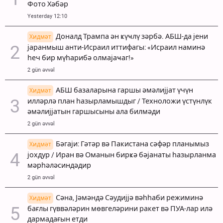
Фото Хәбәр
Yesterday 12:10
Доналд Трампа ән ҝүҹлү зәрбә. АБШ-да јени
Хидмәт
јаранмыш анти-Исраил иттифагы: «Исраил наминә
һеч бир мүһарибә олмајаҹаг!»
2 gün əvvəl
АБШ базаларына гаршы әмәлијјат үчүн
Хидмәт
илләрлә план һазырламышдыг / Техноложи үстүнлүк
әмәлијјатын гаршысыны ала билмәди
2 gün əvvəl
Бәгаји: Гәтәр вә Пакистана сәфәр планымыз
Хидмәт
јохдур / Иран вә Оманын бирҝә бәјанаты һазырланма
мәрһәләсиндәдир
2 gün əvvəl
Сәна, Јәмәндә Сәудијјә вәһһаби режиминә
Хидмәт
бағлы гүввәләрин мөвгеләрини ракет вә ПУА-лар илә
дармадағын етди