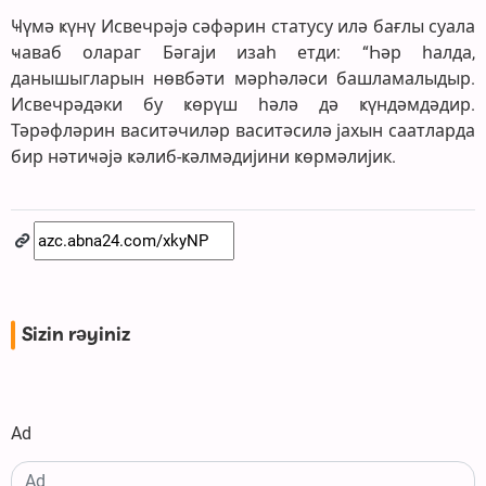
Ҹүмә ҝүнү Исвечрәјә сәфәрин статусу илә бағлы суала
ҹаваб олараг Бәгаји изаһ етди: “Һәр һалда,
данышыгларын нөвбәти мәрһәләси башламалыдыр.
Исвечрәдәки бу ҝөрүш һәлә дә ҝүндәмдәдир.
Тәрәфләрин васитәчиләр васитәсилә јахын саатларда
бир нәтиҹәјә ҝәлиб-ҝәлмәдијини ҝөрмәлијик.
Sizin rəyiniz
Ad