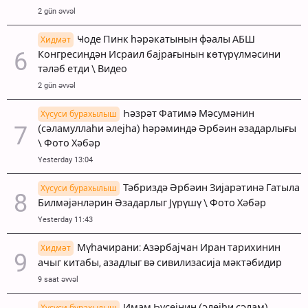
2 gün əvvəl
Ҹоде Пинк һәрәкатынын фәалы АБШ
Хидмәт
Конгресиндән Исраил бајрағынын ҝөтүрүлмәсини
тәләб етди \ Видео
2 gün əvvəl
Һәзрәт Фатимә Мәсумәнин
Хүсуси бурахылыш
(сәламуллаһи әлејһа) һәрәминдә Әрбәин әзадарлығы
\ Фото Хәбәр
Yesterday 13:04
Тәбриздә Әрбәин Зијарәтинә Гатыла
Хүсуси бурахылыш
Билмәјәнләрин Әзадарлыг Јүрүшү \ Фото Хәбәр
Yesterday 11:43
Мүһаҹирани: Азәрбајҹан Иран тарихинин
Хидмәт
ачыг китабы, азадлыг вә сивилизасија мәктәбидир
9 saat əvvəl
Имам Һүсејнин (әлејһи сәлам)
Хүсуси бурахылыш