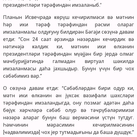
президентләри тәрәфиндән имзаланыб."
Планын Исвечрәдә ҝөрүш кечирилмәси вә мәтнин
һәр ики тәрәф тәрәфиндән рәсми олараг
имзаланмалы олдуғуну билдирән Бәгаји сөзүнә давам
етди: “Сон 24 саат әрзиндә нәзәрдән кечирдик вә
нәтиҹәјә ҝәлдик ки, мәтнин ики өлкәнин
президентләри тәрәфиндән мүәјјән бир јердә олмаг
мәҹбуријјәтиндә галмадан виртуал шәкилдә
имзаланмасы даһа јахшыдыр. Бунун үчүн бир чох
сәбәбимиз вар.”
О сөзүнә давам етди: “Сәбәбләрдән бири одур ки,
мәтн ики өлкәнин ән јүксәк вәзифәли шәхсләри
тәрәфиндән имзаландыгда, ону позмаг адәтән даһа
бөјүк хәрҹләрә сәбәб олур вә тәҹрүбәләримизи
нәзәрә алараг бунун баш вермәсини үстүн тутдуг.
Һәмчинин мәрасимин кечирилмәсинин
[ҹәдвәлимиздә] чох јер тутмадығыны да баша дүшдүк.”