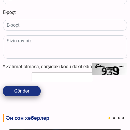
E-poçt
*
Zəhmət olmasa, qarşıdakı kodu daxil edin
Göndər
Ән сон хәбәрләр