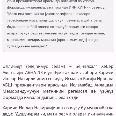
АБШ президентләри арасында рәгәмсал вә үзбәүз
форматда имзаланмасына тохунан ИИР ХИН-ин сөзчүсү:
"Мәтн ики өлкәнин ән јүксәк вәзифәли шәхсләри
тәрәфиндән имзаландыгда, онун позулмасы даһа бөјүк
бәдәлләрә сәбәб олаҹаг вә тәҹрүбәләримизи нәзәрә
алараг бунун баш вермәсини үстүн тутдуг. Бундан әлавә,
мәрасимин кечирилмәсинин [програмымызда] чох јер
тутмадығыны анладыг."
Әһли-Бејт (әлејһимус сәлам) – Бејнәлхалг Хәбәр
Аҝентлији- АБНА: 18 ијун Ҹүмә ахшамы сәһәри Хариҹи
Ишләр Назирлијинин сөзчүсү Исмајыл Бәгаји Иран вә
АБШ президентләри арасында Исламабад Анлашма
Меморандумунун мәтнинин рәгәмсал вә үзбәүз
форматда имзаландығыны елан етди.
Хариҹи Ишләр Назирлијинин сөзчүсү бу мүнасибәтлә
деди: "Дүшүнүрәм ки, мәтн рәсми олараг ики өлкәнин