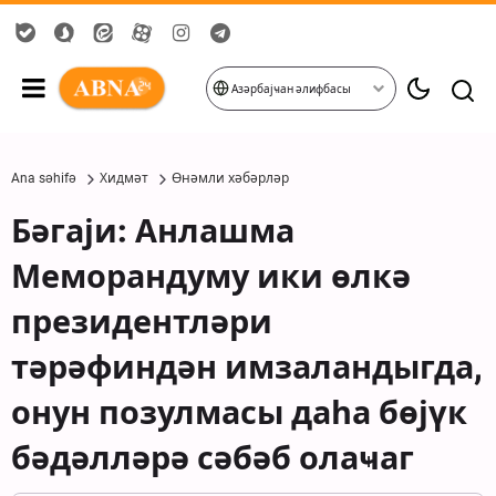
Азәрбајҹан әлифбасы
Ana səhifə
Хидмәт
Өнәмли хәбәрләр
Бәгаји: Анлашма
Меморандуму ики өлкә
президентләри
тәрәфиндән имзаландыгда,
онун позулмасы даһа бөјүк
бәдәлләрә сәбәб олаҹаг