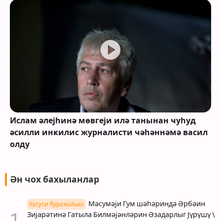
Ислам әлејһинә мөвгеји илә танынан ҹуһуд
әсилли инҝилис журналисти ҹәһәннәмә васил
олду
Ән чох бахыланлар
Мәсумәји Гум шәһәриндә Әрбәин
Хүсуси бурахылыш
Зијарәтинә Гатыла Билмәјәнләрин Әзадарлыг Јүрүшү \