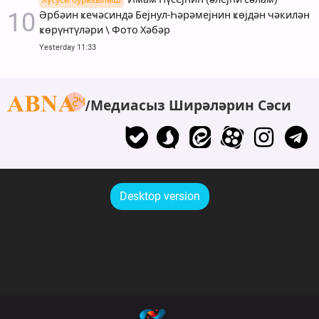
Әрбәин ҝеҹәсиндә Бејнул-Һәрәмејнин ҝөјдән чәкилән
ҝөрүнтүләри \ Фото Хәбәр
Yesterday 11:33
Медиасыз Ширәләрин Сәси
Desktop version