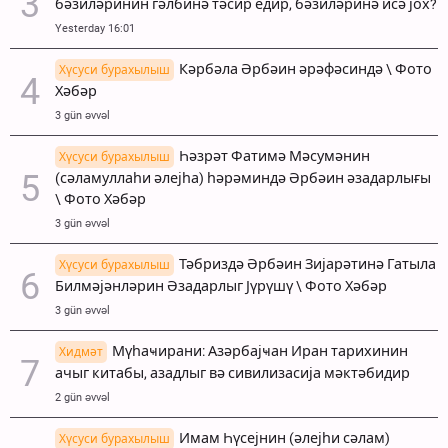
бәзиләринин гәлбинә тәсир едир, бәзиләринә исә јох?
Yesterday 16:01
Кәрбәла Әрбәин әрәфәсиндә \ Фото
Хүсуси бурахылыш
Хәбәр
3 gün əvvəl
Һәзрәт Фатимә Мәсумәнин
Хүсуси бурахылыш
(сәламуллаһи әлејһа) һәрәминдә Әрбәин әзадарлығы
\ Фото Хәбәр
3 gün əvvəl
Тәбриздә Әрбәин Зијарәтинә Гатыла
Хүсуси бурахылыш
Билмәјәнләрин Әзадарлыг Јүрүшү \ Фото Хәбәр
3 gün əvvəl
Мүһаҹирани: Азәрбајҹан Иран тарихинин
Хидмәт
ачыг китабы, азадлыг вә сивилизасија мәктәбидир
2 gün əvvəl
Имам Һүсејнин (әлејһи сәлам)
Хүсуси бурахылыш