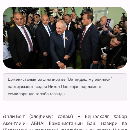
Ермәнистанын Баш назири вә “Вәтәндаш мүгавиләси”
партијасынын сәдри Никол Пашинјан парламент
сечкиләриндә гәләбә газанды.
Әһли-Бејт (әлејһимус сәлам) – Бејнәлхалг Хәбәр
Аҝентлији- АБНА: Ермәнистанын Баш назири вә