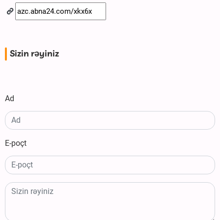
Sizin rəyiniz
Ad
E-poçt