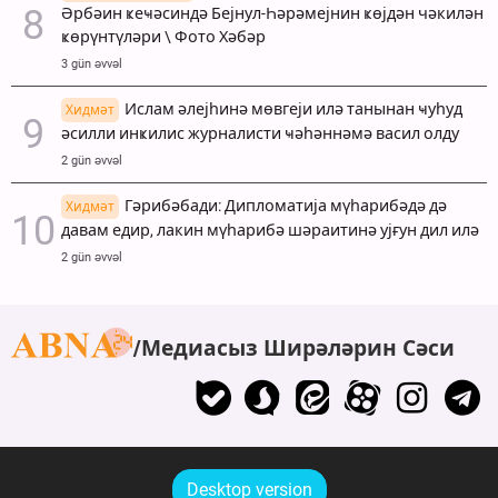
Әрбәин ҝеҹәсиндә Бејнул-Һәрәмејнин ҝөјдән чәкилән
ҝөрүнтүләри \ Фото Хәбәр
3 gün əvvəl
Ислам әлејһинә мөвгеји илә танынан ҹуһуд
Хидмәт
әсилли инҝилис журналисти ҹәһәннәмә васил олду
2 gün əvvəl
Гәрибәбади: Дипломатија мүһарибәдә дә
Хидмәт
давам едир, лакин мүһарибә шәраитинә ујғун дил илә
2 gün əvvəl
Медиасыз Ширәләрин Сәси
Desktop version