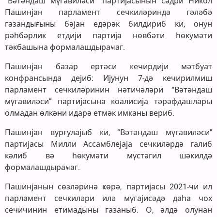
“Вәтәндаш мүгавиләси” партијасынын сәдри Никол
Пашинјан парламент сечкиләриндә гәләбә
газандығыны бәјан едәрәк билдириб ки, онун
рәһбәрлик етдији партија нөвбәти һөкумәти
тәкбашына формалашдыраҹаг.
Пашинјан базар ертәси кечирдији мәтбуат
конфрансында дејиб: Ијунун 7-дә кечирилмиш
парламент сечкиләринин нәтиҹәләри “Вәтәндаш
мүгавиләси” партијасына коалисија тәрәфдашлары
олмадан өлкәни идарә етмәк имканы вериб.
Пашинјан вурғулајыб ки, “Вәтәндаш мүгавиләси"
партијасы Милли Ассамблејаја сечкиләрдә галиб
ҝәлиб вә һөкумәти мүстәгил шәкилдә
формалашдыраҹаг.
Пашинјанын сөзләринә ҝөрә, партијасы 2021-ҹи ил
парламент сечкиләри илә мүгајисәдә даһа чох
сечиҹинин етимадыны газаныб. О, әлдә олунан