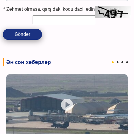
*
Zəhmət olmasa, qarşıdakı kodu daxil edin
Göndər
Ән сон хәбәрләр