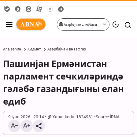
Азәрбајҹан әлифбасы
Ana səhifə
Хидмәт
Азәрбајҹан вә Гафгаз
Пашинјан Ермәнистан
парламент сечкиләриндә
гәләбә газандығыны елан
едиб
9 iyun 2026 - 20:14
Xəbər kodu: 1824981
Source:
İRNA