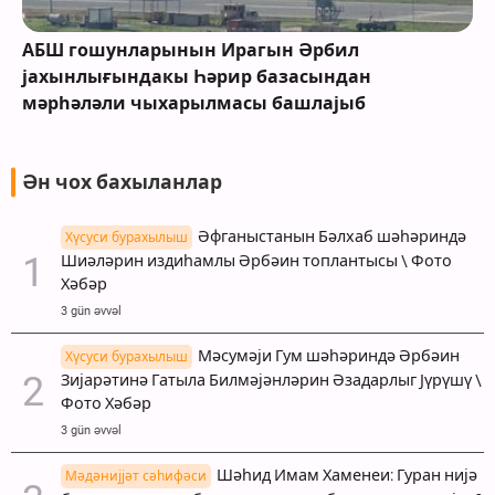
АБШ гошунларынын Ирагын Әрбил
јахынлығындакы Һәрир базасындан
мәрһәләли чыхарылмасы башлајыб
Ән чох бахыланлар
Әфганыстанын Бәлхаб шәһәриндә
Хүсуси бурахылыш
Шиәләрин издиһамлы Әрбәин топлантысы \ Фото
Хәбәр
3 gün əvvəl
Мәсумәји Гум шәһәриндә Әрбәин
Хүсуси бурахылыш
Зијарәтинә Гатыла Билмәјәнләрин Әзадарлыг Јүрүшү \
Фото Хәбәр
3 gün əvvəl
Шәһид Имам Хаменеи: Гуран нијә
Мәдәнијјәт сәһифәси