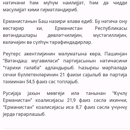
нәтиҹәни һәм мүһүм наилијјәт, һәм дә ҹидди
мәсулијјәт кими гијмәтләндириб.
Ермәнистанын Баш назири әлавә едиб: Бу нәтиҹә ону
ҝөстәрир ки, Ермәнистан Республикасы
вәтәндашлары дөвләтчилијин, мүстәгиллијин,
ҝәләҹәјин вә сүлһүн тәрәфиндәдирләр.
Реутерс аҝентлијинин мәлуматына ҝөрә, Пашинјан
“Вәтәндаш мүгавиләси” партијасынын нәтиҹәсини
“тарихи гәләбә” адландырыб. Һазыркы мәрһәләдә
сечки бүллетенләринин 21 фаизи сајылыб вә партија
тәхминән 54,5 фаиз сәс топлајыб.
Русијаја јахын мөвгеји илә танынан “Ҝүҹлү
Ермәнистан” коалисијасы 21,9 фаиз сәслә икинҹи,
“Ермәнистан” коалисијасы исә 8,7 фаиз сәслә үчүнҹү
јердә гәрарлашыб.