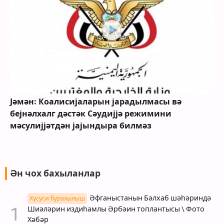
Һади Амири вә Ираг Халг Сәфәрбәрлији
командирләри дөјүш һазырлығынын вә
координасијанын ҝүҹләндирилмәсини
мүзакирә едибләр
Ән чох бахыланлар
Әфганыстанын Бәлхаб шәһәриндә
Хүсуси бурахылыш
Шиәләрин издиһамлы Әрбәин топлантысы \ Фото
Хәбәр