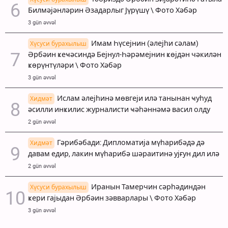
Билмәјәнләрин Әзадарлыг Јүрүшү \ Фото Хәбәр
3 gün əvvəl
Имам Һүсејнин (әлејһи сәлам)
Хүсуси бурахылыш
Әрбәин ҝеҹәсиндә Бејнул-Һәрәмејнин ҝөјдән чәкилән
ҝөрүнтүләри \ Фото Хәбәр
3 gün əvvəl
Ислам әлејһинә мөвгеји илә танынан ҹуһуд
Хидмәт
әсилли инҝилис журналисти ҹәһәннәмә васил олду
2 gün əvvəl
Гәрибәбади: Дипломатија мүһарибәдә дә
Хидмәт
давам едир, лакин мүһарибә шәраитинә ујғун дил илә
2 gün əvvəl
Иранын Тамерчин сәрһәдиндән
Хүсуси бурахылыш
ҝери гајыдан Әрбәин зәвварлары \ Фото Хәбәр
3 gün əvvəl