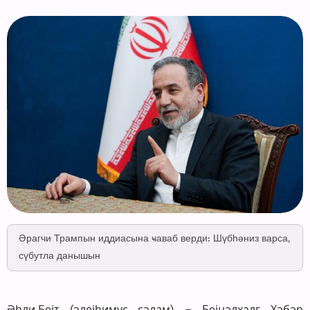
Әрагчи Трампын иддиасына ҹаваб верди: Шүбһәниз варса,
сүбутла данышын
Әһли-Бејт (әлејһимус сәлам) – Бејнәлхалг Хәбәр