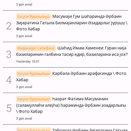
3 gün əvvəl
Мәсумәји Гум шәһәриндә Әрбәин
Хүсуси бурахылыш
Зијарәтинә Гатыла Билмәјәнләрин Әзадарлыг Јүрүшү \
Фото Хәбәр
3 gün əvvəl
Шәһид Имам Хаменеи: Гуран нијә
Мәдәнијјәт сәһифәси
бәзиләринин гәлбинә тәсир едир, бәзиләринә исә јох?
Yesterday 16:01
Кәрбәла Әрбәин әрәфәсиндә \ Фото
Хүсуси бурахылыш
Хәбәр
3 gün əvvəl
Һәзрәт Фатимә Мәсумәнин
Хүсуси бурахылыш
(сәламуллаһи әлејһа) һәрәминдә Әрбәин әзадарлығы
\ Фото Хәбәр
3 gün əvvəl
Тәбриздә Әрбәин Зијарәтинә Гатыла
Хүсуси бурахылыш