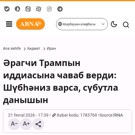
Азәрбајҹан әлифбасы
Ana səhifə
Хидмәт
Иран
Әрагчи Трампын
иддиасына ҹаваб верди:
Шүбһәниз варса, сүбутла
данышын
21 fevral 2026 - 17:39
Xəbər kodu: 1783769
Source:
İRNA