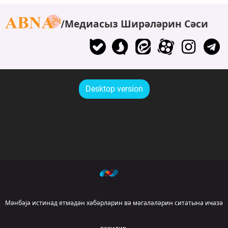
Медиасыз Ширәләрин Сәси
Desktop version
Мәнбәјә истинад етмәдән хәбәрләрин вә мәгаләләрин ситатына иҹазә