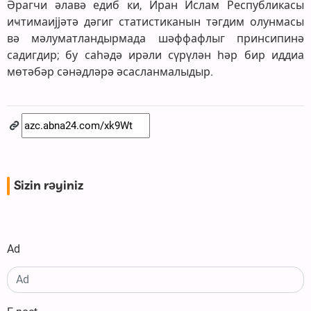
Әрагчи әлавә едиб ки, Иран Ислам Республикасы
иҹтимаијјәтә дәгиг статистиканын тәгдим олунмасы
вә мәлуматландырмада шәффафлыг принсипинә
садигдир; бу саһәдә ирәли сүрүлән һәр бир иддиа
мөтәбәр сәнәдләрә әсасланмалыдыр.
Sizin rəyiniz
Ad