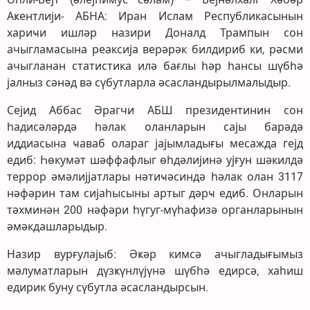
Аҝентлији- АБНА: Иран Ислам Республикасынын
хариҹи ишләр назири Доналд Трампын сон
ачыгламасына реаксија верәрәк билдириб ки, рәсми
ачыгланан статистика илә бағлы һәр һансы шүбһә
јалныз сәнәд вә сүбутларла әсасландырылмалыдыр.
Сејид Аббас Әрагчи АБШ президентинин сон
һадисәләрдә һәлак оланларын сајы барәдә
иддиасына ҹаваб олараг јајымладығы месажда гејд
едиб: Һөкумәт шәффафлыг өһдәлијинә ујғун шәкилдә
террор әмәлијјатлары нәтиҹәсиндә һәлак олан 3117
нәфәрин там сијаһысыны артыг дәрҹ едиб. Онларын
тәхминән 200 нәфәри һүгуг-мүһафизә органларынын
әмәкдашларыдыр.
Назир вурғулајыб: Әҝәр кимсә ачыгладығымыз
мәлуматларын дүзҝүнлүјүнә шүбһә едирсә, хаһиш
едирик буну сүбутла әсасландырсын.