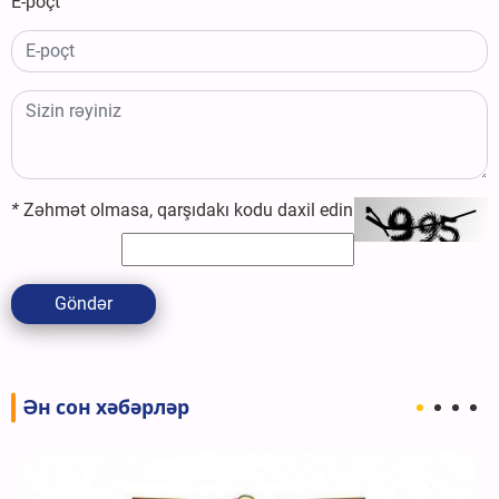
E-poçt
*
Zəhmət olmasa, qarşıdakı kodu daxil edin
Göndər
Ән сон хәбәрләр