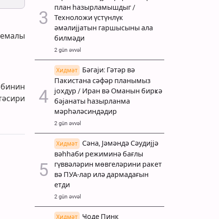
план һазырламышдыг /
Техноложи үстүнлүк
әмәлијјатын гаршысыны ала
 емалы
билмәди
2 gün əvvəl
Бәгаји: Гәтәр вә
Хидмәт
Пакистана сәфәр планымыз
әбинин
јохдур / Иран вә Оманын бирҝә
тәсири
бәјанаты һазырланма
мәрһәләсиндәдир
2 gün əvvəl
Сәна, Јәмәндә Сәудијјә
Хидмәт
вәһһаби режиминә бағлы
гүввәләрин мөвгеләрини ракет
вә ПУА-лар илә дармадағын
етди
2 gün əvvəl
Ҹоде Пинк
Хидмәт