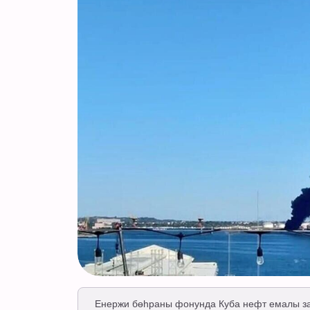
Енержи бөһраны фонунда Куба нефт емалы за