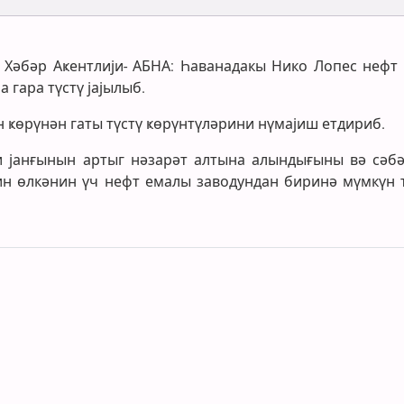
лг Хәбәр Аҝентлији- АБНА: Һаванадакы Нико Лопес нефт
а гара түстү јајылыб.
 ҝөрүнән гаты түстү ҝөрүнтүләрини нүмајиш етдириб.
и јанғынын артыг нәзарәт алтына алындығыны вә сәб
н өлкәнин үч нефт емалы заводундан биринә мүмкүн 