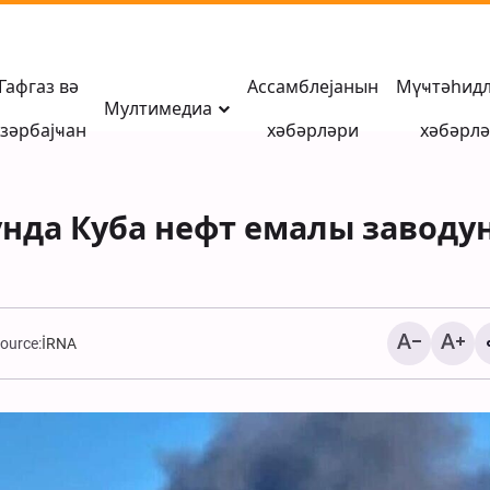
Гафгаз вә
Ассамблејанын
Мүҹтәһид
Мултимедиа
зәрбајҹан
хәбәрләри
хәбәрл
нда Куба нефт емалы заводу
ource:
İRNA
Мүһаҹирани: Азәрба
Иран тарихинин ачы
китабы, азадлыг вә
сивилизасија мәктә