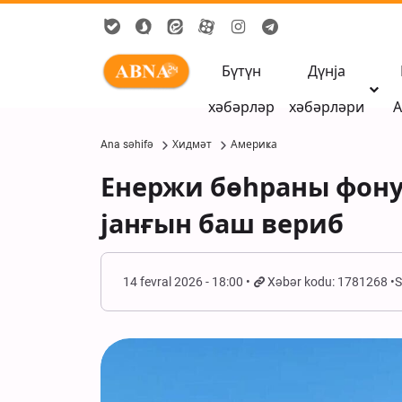
Бүтүн
Дүнја
хәбәрләр
хәбәрләри
А
Ana səhifə
Хидмәт
Америҝа
Енержи бөһраны фону
јанғын баш вериб
14 fevral 2026 - 18:00
Xəbər kodu: 1781268
S