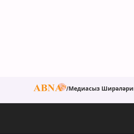
Медиасыз Ширәләри