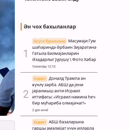
Ән чох бахыланлар
Мәсумәји Гум
Хүсуси бурахылыш
шәһәриндә Әрбәин Зијарәтинә
Гатыла Билмәјәнләрин
Әзадарлыг Јүрүшү \ Фото Хәбәр
Yesterday 12:10
Доналд Трампа ән
Хидмәт
ҝүҹлү зәрбә. АБШ-да јени
јаранмыш анти-Исраил
иттифагы: «Исраил наминә һеч
бир мүһарибә олмајаҹаг!»
2 gün əvvəl
АБШ базаларына
Хидмәт
гаршы әмәлијјат үчүн илләрлә