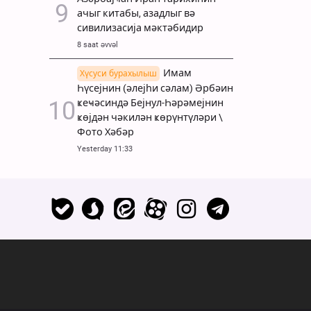
ачыг китабы, азадлыг вә
сивилизасија мәктәбидир
8 saat əvvəl
Имам
Хүсуси бурахылыш
Һүсејнин (әлејһи сәлам) Әрбәин
ҝеҹәсиндә Бејнул-Һәрәмејнин
ҝөјдән чәкилән ҝөрүнтүләри \
Фото Хәбәр
Yesterday 11:33