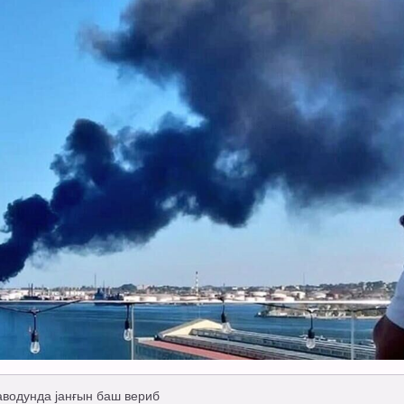
водунда јанғын баш вериб