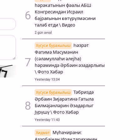
һәрәкатынын фәалы АБШ
Конгресиндән Исраил
бајрағынын ҝөтүрүлмәсини
тәләб етди \ Видео
2 gün əvvəl
Һәзрәт
Хүсуси бурахылыш
Фатимә Мәсумәнин
(сәламуллаһи әлејһа)
һәрәминдә Әрбәин әзадарлығы
\ Фото Хәбәр
Yesterday 13:04
Тәбриздә
Хүсуси бурахылыш
Әрбәин Зијарәтинә Гатыла
Билмәјәнләрин Әзадарлыг
Јүрүшү \ Фото Хәбәр
Yesterday 11:43
Мүһаҹирани:
Хидмәт
Азәрбајҹан Иран тарихинин