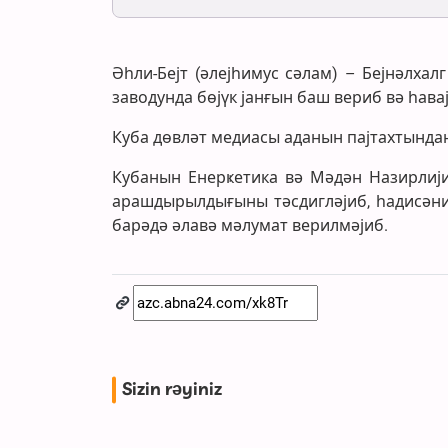
Әһли-Бејт (әлејһимус сәлам) – Бејнәлха
заводунда бөјүк јанғын баш вериб вә һавај
Куба дөвләт медиасы аданын пајтахтындан
Кубанын Енерҝетика вә Мәдән Назирлиј
арашдырылдығыны тәсдигләјиб, һадисәни
барәдә әлавә мәлумат верилмәјиб.
Sizin rəyiniz