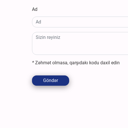
Ad
*
Zəhmət olmasa, qarşıdakı kodu daxil edin
Göndər