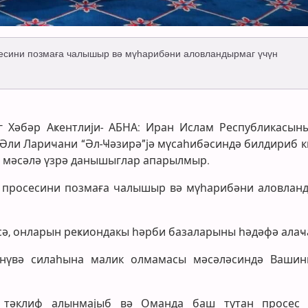
сесини позмаға чалышыр вә мүһарибәни аловландырмаг үчүн
алг Хәбәр Аҝентлији- АБНА: Иран Ислам Республикасын
ли Лариҹани “Әл-Ҹәзирә”јә мүсаһибәсиндә билдириб ки
р мәсәлә үзрә данышыглар апарылмыр.
р просесини позмаға чалышыр вә мүһарибәни аловлан
сә, онларын реҝиондакы һәрби базаларыны һәдәфә алаҹа
нүвә силаһына малик олмамасы мәсәләсиндә Вашин
т тәклиф алынмајыб вә Оманда баш тутан просес