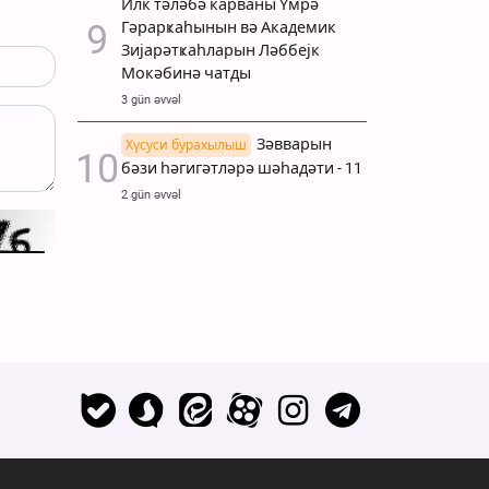
Илк тәләбә карваны Үмрә
Гәрарҝаһынын вә Академик
Зијарәтҝаһларын Ләббејк
Мокәбинә чатды
3 gün əvvəl
Зәвварын
Хүсуси бурахылыш
бәзи һәгигәтләрә шәһадәти - 11
2 gün əvvəl