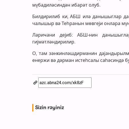
мүбадиләсиндән ибарәт олуб.
Билдирилиб ки, АБШ илә данышыглар дав
чалышыр вә Теһранын мөвгеји онлара мүн
Лариҹани дејиб: АБШ-нин данышыгл
гијмәтләндирилир.
О, там зәнҝинләшдирмәнин дајандырылма
енержи вә дәрман истеһсалы саһәсиндә бу
Sizin rəyiniz