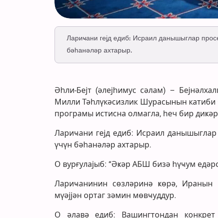
Лариҹани гејд едиб: Исраил данышыглар про
бәһанәләр ахтарыр.
Әһли-Бејт (әлејһимус сәлам) – Бејнәлх
Милли Тәһлүкәсизлик Шурасынын катиби Ә
програмы истисна олмагла, һеч бир диҝә
Лариҹани гејд едиб: Исраил данышыгла
үчүн бәһанәләр ахтарыр.
О вурғулајыб: “Әҝәр АБШ бизә һүҹум едәр
Лариҹанинин сөзләринә ҝөрә, Иранын 
мүәјјән ортаг зәмин мөвҹуддур.
О әлавә едиб: Вашингтондан конкре