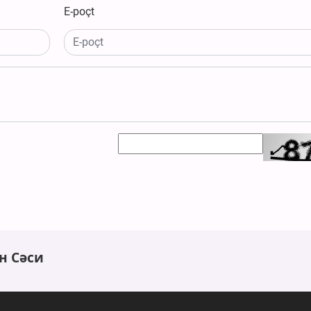
E-poçt
н Сәси