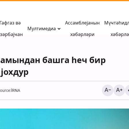
Гафгаз вә
Ассамблејанын
Мүҹтәһид
Мултимедиа
зәрбајҹан
хәбәрләри
хәбәрл
рамындан башга һеч бир
јохдур
ource:
İRNA
АБШ ишғалчы
гүввәләринин Гишм
адасында шәһид етд
Иранын сивил вәтән