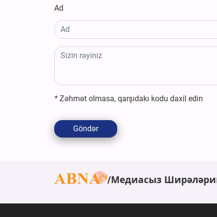
Ad
*
Zəhmət olmasa, qarşıdakı kodu daxil edin
Göndər
Медиасыз Ширәләри