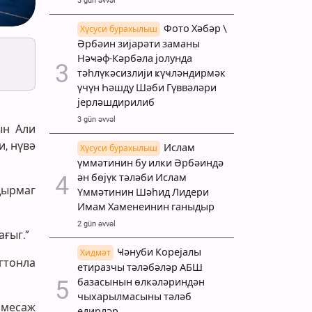
3 gün əvvəl
Фото Хәбәр \
Хүсуси бурахылыш
Әрбәин зијарәти заманы
Нәҹәф-Кәрбәла јолунда
тәһлүкәсизлији ҝүҹләндирмәк
үчүн Һәшду Шәби Гүввәләри
јерләшдирилиб
3 gün əvvəl
ын Али
, нүвә
Ислам
Хүсуси бурахылыш
үммәтинин бу илки Әрбәиндә
ән бөјүк тәләби Ислам
дырмаг
Үммәтинин Шәһид Лидери
Имам Хаменеинин ганыдыр
2 gün əvvəl
ғыг.”
Ҹәнуби Корејалы
Хидмәт
гтонла
етиразчы тәләбәләр АБШ
базасынын өлкәләриндән
чыхарылмасыны тәләб
 месаж
едирләр