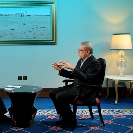
илә вида мәрасими
кечирилиб