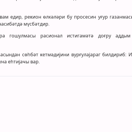
ам едир, реҝион өлкәләри бу просесин уғур газанмас
асибәтдә мүсбәтдир.
ара гошулмасы расионал истигамәтә доғру адды
сындан сөһбәт ҝетмәдијини вурғулајараг билдириб: 
на еһтијаҹы вар.