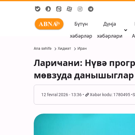
Бүтүн
Дүнја
хәбәрләр
хәбәрләри
А
Ana səhifə
Хидмәт
Иран
Лариҹани: Нүвә прог
мөвзуда данышыглар 
12 fevral 2026 - 13:36
Xəbər kodu: 1780495
S