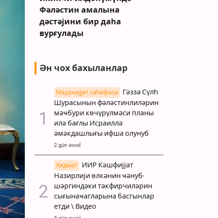
Фәләстин амалына
дәстәјини бир даһа
вурғулады
Ән чох бахыланлар
Гәзза Сүлһ
Мәдәнијјәт сәһифәси
Шурасынын фәләстинлиләрин
мәҹбури көчүрүлмәси планы
илә бағлы Исраиллә
әмәкдашлығы ифша олунуб
2 gün əvvəl
ИИР Кәшфијјат
Хидмәт
Назирлији өлкәнин ҹәнуб-
шәргиндәки тәкфирчиләрин
сығынаҹагларына басгынлар
етди \ Видео