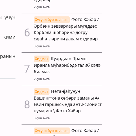
2 gün əvvəl
ы үчүн
Фото Хәбәр /
Хүсуси бурахылыш
Әрбәин зәвварлары мүгәддәс
Кәрбәла шәһәринә доғру
м кими
сәјаһәтләрини давам етдирир
3 gün əvvəl
Иранын
Ҝуардиан: Трамп
Хидмәт
Иранла мүһарибәдә галиб ҝәлә
билмәз
2 gün əvvəl
Нетанјаһунун
Хидмәт
Вашингтона сәфәри заманы Ағ
Евин гаршысында анти-сионист
нүмајиш \ Фото Хәбәр
3 gün əvvəl
Фото Хәбәр /
Хүсуси бурахылыш