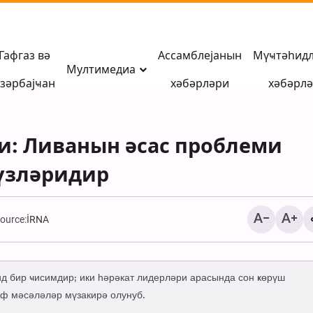
Гафгаз вә
Ассамблејанын
Мүҹтәһид
Мултимедиа
зәрбајҹан
хәбәрләри
хәбәрл
и: Ливанын әсас проблеми
үзләридир
ource:
İRNA
Мүһаҹирани: Азәрба
Иран тарихинин ачы
ид бир ҹисимдир; ики һәрәкат лидерләри арасында сон ҝөрүш
китабы, азадлыг вә
иф мәсәләләр мүзакирә олунуб.
сивилизасија мәктә