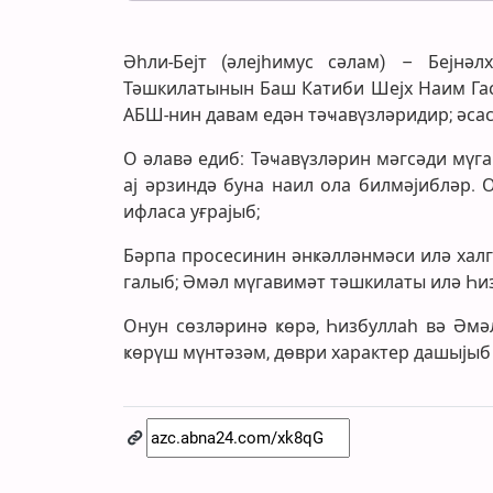
Әһли-Бејт (әлејһимус сәлам) – Бејнә
Тәшкилатынын Баш Катиби Шејх Наим Гас
АБШ-нин давам едән тәҹавүзләридир; әсас
О әлавә едиб: Тәҹавүзләрин мәгсәди мүг
ај әрзиндә буна наил ола билмәјибләр.
ифласа уғрајыб;
Бәрпа просесинин әнҝәлләнмәси илә халг
галыб; Әмәл мүгавимәт тәшкилаты илә Һи
Онун сөзләринә ҝөрә, Һизбуллаһ вә Әмә
ҝөрүш мүнтәзәм, дөври характер дашыјыб