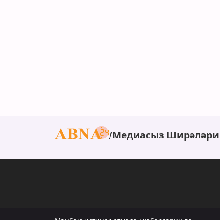
Медиасыз Ширәләри