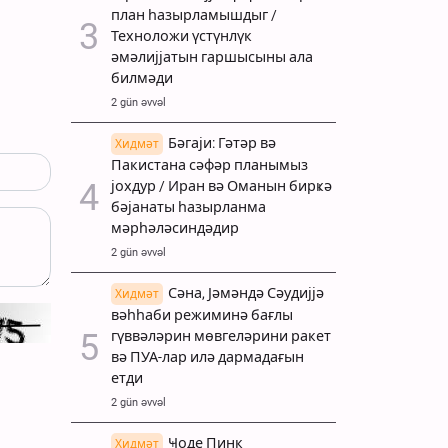
план һазырламышдыг /
Техноложи үстүнлүк
әмәлијјатын гаршысыны ала
билмәди
2 gün əvvəl
Бәгаји: Гәтәр вә
Хидмәт
Пакистана сәфәр планымыз
јохдур / Иран вә Оманын бирҝә
бәјанаты һазырланма
мәрһәләсиндәдир
2 gün əvvəl
Сәна, Јәмәндә Сәудијјә
Хидмәт
вәһһаби режиминә бағлы
гүввәләрин мөвгеләрини ракет
вә ПУА-лар илә дармадағын
етди
2 gün əvvəl
Ҹоде Пинк
Хидмәт