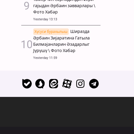
гајыдан Әрбәин зәвварлары \
Фото Хәбәр
Yesterday 13:13
Ширазда
Хүсуси бурахылыш
Әрбәин Зијарәтинә Гатыла
Билмәјәнләрин Әзадарлыг
Јүрүшү \ Фото Хәбәр
Yesterday 11:59