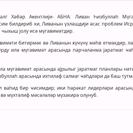
лхалг Хәбәр Аҝентлији- АБНА: Ливан Һизбуллаһ Мүг
им билдириб ки, Ливанын үзләшдији әсас проблем Иср
 чыхыш јолу исә мүгавимәтдир.
авимәти битирмәк вә Ливанын ҝүҹүнү мәһв етмәкдир, ла
 Орду илә мүгавимәт арасында парчаланма јаратмаг ҹә
ла мүгавимәт арасында ајрылыг јаратмаг планлары нәт
збуллаһ арасында ихтилаф салмаг ҹәһдләри дә баш тутм
л ваһид бир ҹисимдир; ики һәрәкат лидерләри арасын
 вә мүхтәлиф мәсәләләр мүзакирә олунуб.