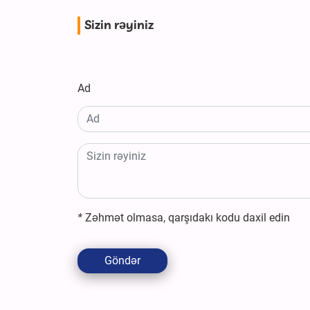
Sizin rəyiniz
Ad
*
Zəhmət olmasa, qarşıdakı kodu daxil edin
Göndər