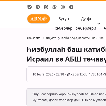
Бүтүн
Дүнја
хәбәрләр
хәбәрләри
А
Ana səhifə
Хидмәт
Гәрби Асија,Фәләстин вә Ливан
Һизбуллаһ баш катиб
Исраил вә АБШ тәҹав
10 fevral 2026 - 22:18
Xəbər kodu: 1780104
S
Онун сөзләринә ҝөрә, Һизбуллаһ вә Әмәл ваһ
мүнтәзәм, дөври характер дашыјыб вә мүхтәл