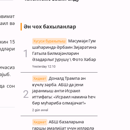
авимәт
аил вә
Ән чох бахыланлар
Мәсумәји Гум
Хүсуси бурахылыш
кин 15
шәһәриндә Әрбәин Зијарәтинә
һдләри
Гатыла Билмәјәнләрин
Әзадарлыг Јүрүшү \ Фото Хәбәр
Yesterday 12:10
иҹәсиз
ајыб.
Доналд Трампа ән
Хидмәт
ҝүҹлү зәрбә. АБШ-да јени
да сон
јаранмыш анти-Исраил
иттифагы: «Исраил наминә һеч
бир мүһарибә олмајаҹаг!»
2 gün əvvəl
АБШ базаларына
Хидмәт
гаршы әмәлијјат үчүн илләрлә