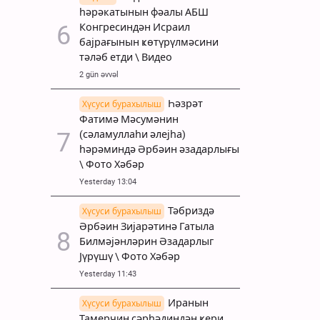
һәрәкатынын фәалы АБШ
Конгресиндән Исраил
бајрағынын ҝөтүрүлмәсини
тәләб етди \ Видео
2 gün əvvəl
Һәзрәт
Хүсуси бурахылыш
Фатимә Мәсумәнин
(сәламуллаһи әлејһа)
һәрәминдә Әрбәин әзадарлығы
\ Фото Хәбәр
Yesterday 13:04
Тәбриздә
Хүсуси бурахылыш
Әрбәин Зијарәтинә Гатыла
Билмәјәнләрин Әзадарлыг
Јүрүшү \ Фото Хәбәр
Yesterday 11:43
Иранын
Хүсуси бурахылыш
Тамерчин сәрһәдиндән ҝери