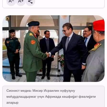
Сионист медиа: Мисир Исраилин нүфузуну
мәһдудлашдырмаг үчүн Африкада кәшфијјат фәалијјәти
апарыр