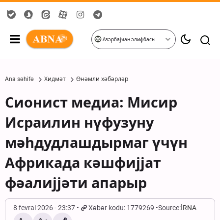
Азәрбајҹан әлифбасы
Ana səhifə
Хидмәт
Өнәмли хәбәрләр
Сионист медиа: Мисир
Исраилин нүфузуну
мәһдудлашдырмаг үчүн
Африкада кәшфијјат
фәалијјәти апарыр
8 fevral 2026 - 23:37
Xəbər kodu: 1779269
Source:
İRNA