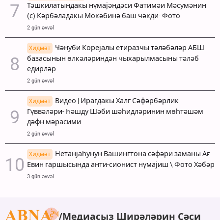
Тәшкилатындакы нүмајәндәси Фатимәи Мәсумәнин
(с) Кәрбәладакы Мокәбинә баш чәкди- Фото
2 gün əvvəl
Ҹәнуби Корејалы етиразчы тәләбәләр АБШ
Хидмәт
базасынын өлкәләриндән чыхарылмасыны тәләб
едирләр
2 gün əvvəl
Видео | Ирагдакы Халг Сәфәрбәрлик
Хидмәт
Гүввәләри- Һәшду Шәби шәһидләринин мөһтәшәм
дәфн мәрасими
2 gün əvvəl
Нетанјаһунун Вашингтона сәфәри заманы Ағ
Хидмәт
Евин гаршысында анти-сионист нүмајиш \ Фото Хәбәр
3 gün əvvəl
Медиасыз Ширәләрин Сәси