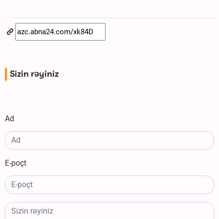
Sizin rəyiniz
Ad
E-poçt