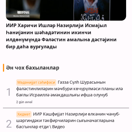
ИИР Хариҹи Ишләр Назирлији Исмајыл
Һанијәнин шәһадәтинин икинҹи
илдөнүмүндә Фәләстин амалына дәстәјини
бир даһа вурғулады
Ән чох бахыланлар
Гәзза Сүлһ Шурасынын
Мәдәнијјәт сәһифәси
фәләстинлиләрин мәҹбури көчүрүлмәси планы илә
бағлы Исраиллә әмәкдашлығы ифша олунуб
2 gün əvvəl
ИИР Кәшфијјат Назирлији өлкәнин ҹәнуб-
Хидмәт
шәргиндәки тәкфирчиләрин сығынаҹагларына
басгынлар етди \ Видео