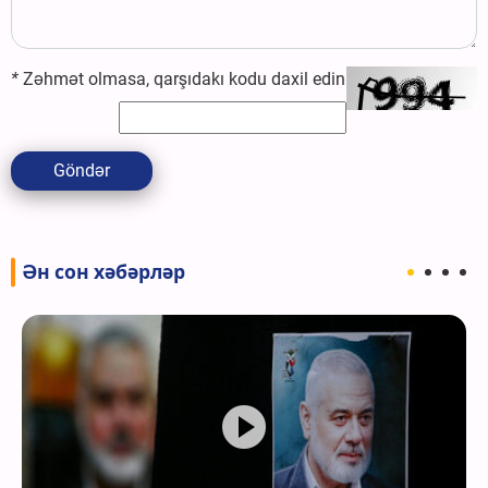
*
Zəhmət olmasa, qarşıdakı kodu daxil edin
Göndər
Ән сон хәбәрләр