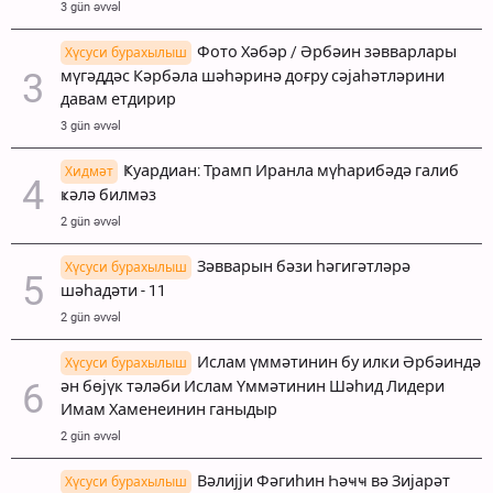
3 gün əvvəl
Фото Хәбәр / Әрбәин зәвварлары
Хүсуси бурахылыш
мүгәддәс Кәрбәла шәһәринә доғру сәјаһәтләрини
давам етдирир
3 gün əvvəl
Ҝуардиан: Трамп Иранла мүһарибәдә галиб
Хидмәт
ҝәлә билмәз
2 gün əvvəl
Зәвварын бәзи һәгигәтләрә
Хүсуси бурахылыш
шәһадәти - 11
2 gün əvvəl
Ислам үммәтинин бу илки Әрбәиндә
Хүсуси бурахылыш
ән бөјүк тәләби Ислам Үммәтинин Шәһид Лидери
Имам Хаменеинин ганыдыр
2 gün əvvəl
Вәлијји Фәгиһин Һәҹҹ вә Зијарәт
Хүсуси бурахылыш