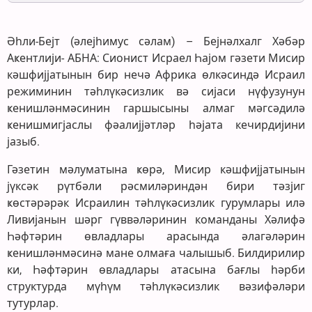
Әһли-Бејт (әлејһимус сәлам) – Бејнәлхалг Хәбәр
Аҝентлији- АБНА: Сионист Исраел Һајом гәзети Мисир
кәшфијјатынын бир нечә Африка өлкәсиндә Исраил
режиминин тәһлүкәсизлик вә сијаси нүфузунун
ҝенишләнмәсинин гаршысыны алмаг мәгсәдилә
ҝенишмигјаслы фәалијјәтләр һәјата кечирдијини
јазыб.
Гәзетин мәлуматына ҝөрә, Мисир кәшфијјатынын
јүксәк рүтбәли рәсмиләриндән бири тәзјиг
ҝөстәрәрәк Исраилин тәһлүкәсизлик гурумлары илә
Ливијанын шәрг гүввәләринин команданы Хәлифә
Һәфтәрин өвладлары арасында әлагәләрин
ҝенишләнмәсинә мане олмаға чалышыб. Билдирилир
ки, Һәфтәрин өвладлары атасына бағлы һәрби
структурда мүһүм тәһлүкәсизлик вәзифәләри
тутурлар.