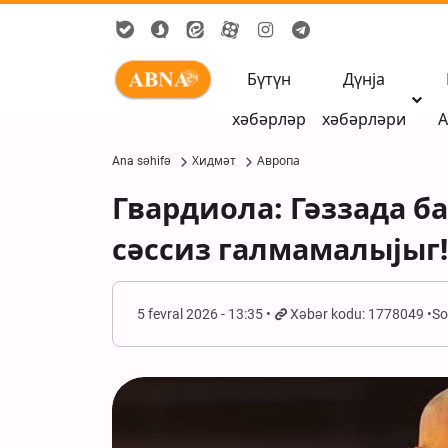
Бүтүн
Дүнја
хәбәрләр
хәбәрләри
А
Ana səhifə
Хидмәт
Авропа
Гвардиола: Гәззада 
сәссиз галмамалыјыг!
5 fevral 2026 - 13:35
Xəbər kodu: 1778049
So