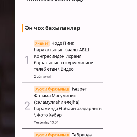
Ән чох бахыланлар
Ҹоде Пинк
Хидмәт
һәрәкатынын фәалы АБШ
Конгресиндән Исраил
бајрағынын ҝөтүрүлмәсини
тәләб етди \ Видео
2 gün əvvəl
Һәзрәт
Хүсуси бурахылыш
Фатимә Мәсумәнин
(сәламуллаһи әлејһа)
һәрәминдә Әрбәин әзадарлығы
\ Фото Хәбәр
Yesterday 13:04
Тәбриздә
Хүсуси бурахылыш