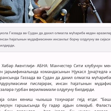
иола Гәззада вә Судан да дахил олмагла мүһарибә ҝедән әразилә
инсан һәјатынын мүдафиәсинин инсанлыг борҹу олдуғуну вә сијаси
билдирди.
лг Хәбәр Аҝентлији- АБНА: Манчестер Сити клубунун ме
н јарымфиналында командасынын Нјукасл Јунајтедлә 
рансында Гәззада вә Судан да дахил олмагла мүһарибә
дүрүлмәсини писләјәрәк, инсан һәјатынын мүдафи
изәләрә гурбан верилмәмәли олдуғуну билдирди.
аја олан ҝениш чыхыша тохунараг гејд етди: “Бәшә
үмүзүн гаршысында бу гәдәр ајдын олмајыб. Фәләст