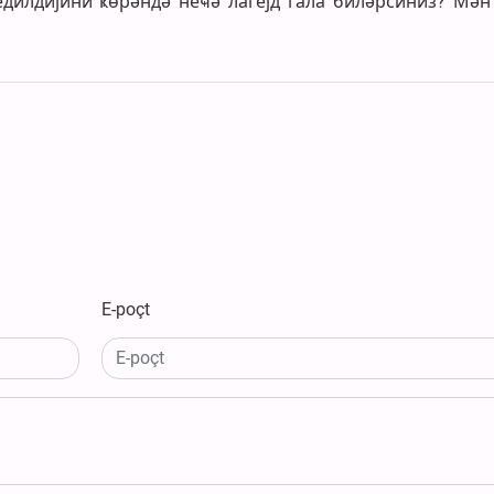
дилдијини ҝөрәндә неҹә лагејд гала биләрсиниз? Мән 
E-poçt