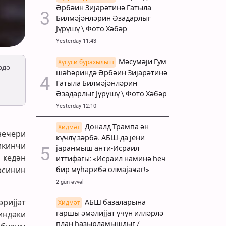
Әрбәин Зијарәтинә Гатыла
Билмәјәнләрин Әзадарлыг
Јүрүшү \ Фото Хәбәр
Yesterday 11:43
Мәсумәји Гум
Хүсуси бурахылыш
рдә
шәһәриндә Әрбәин Зијарәтинә
Гатыла Билмәјәнләрин
Әзадарлыг Јүрүшү \ Фото Хәбәр
Yesterday 12:10
Доналд Трампа ән
Хидмәт
неҹери
ҝүҹлү зәрбә. АБШ-да јени
икинҹи
јаранмыш анти-Исраил
 ҝедән
иттифагы: «Исраил наминә һеч
бир мүһарибә олмајаҹаг!»
әсинин
2 gün əvvəl
ријјәт
АБШ базаларына
Хидмәт
гаршы әмәлијјат үчүн илләрлә
индәки
план һазырламышдыг /