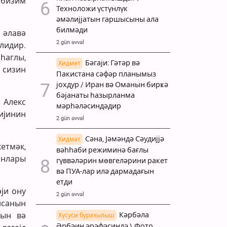
 бизим
Техноложи үстүнлүк
әмәлијјатын гаршысыны ала
билмәди
 әлавә
2 gün əvvəl
тлидир.
һаглы,
Бәгаји: Гәтәр вә
Хидмәт
 сизин
Пакистана сәфәр планымыз
јохдур / Иран вә Оманын бирҝә
бәјанаты һазырланма
 Алекс
мәрһәләсиндәдир
ијинин
2 gün əvvəl
Сәна, Јәмәндә Сәудијјә
Хидмәт
етмәк,
вәһһаби режиминә бағлы
анлары
гүввәләрин мөвгеләрини ракет
вә ПУА-лар илә дармадағын
етди
ји ону
2 gün əvvəl
нсанын
Кәрбәла
рын вә
Хүсуси бурахылыш
Әрбәин әрәфәсиндә \ Фото