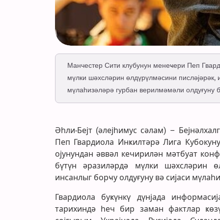
Манчестер Сити клубунун менеҹери Пеп Гвард
мүлки шәхсләрин өлдүрүлмәсини писләјәрәк, 
мүлаһизәләрә гурбан верилмәмәли олдуғуну 
Әһли-Бејт (әлејһимус сәлам) – Бејнәлха
Пеп Гвардиола Инҝилтәрә Лига Кубокуну
ојунундан әввәл кечирилән мәтбуат конф
бүтүн әразиләрдә мүлки шәхсләрин өл
инсанлыг борҹу олдуғуну вә сијаси мүлаһ
Гвардиола буҝүнкү дүнјада информасиј
тарихиндә һеч бир заман фактлар ҝөз