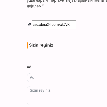
ушагларын һәр ҝүн һәјатларынын мәһв е
дејиләм.”
Sizin rəyiniz
Ad