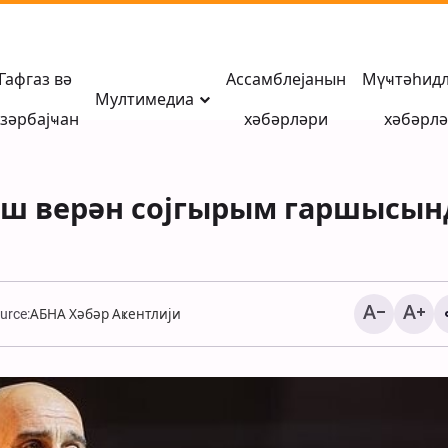
Гафгаз вә
Ассамблејанын
Мүҹтәһид
Мултимедиа
зәрбајҹан
хәбәрләри
хәбәрл
баш верән сојгырым гаршысын
urce:
АБНА Хәбәр Аҝентлији
Мүһаҹирани: Азәрба
Иран тарихинин ачы
китабы, азадлыг вә
сивилизасија мәктә