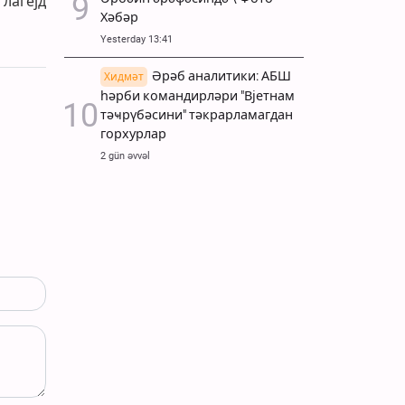
лагејд
Хәбәр
Yesterday 13:41
Әрәб аналитики: АБШ
Хидмәт
һәрби командирләри "Вјетнам
тәҹрүбәсини" тәкрарламагдан
горхурлар
2 gün əvvəl