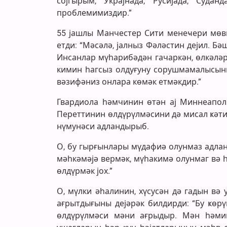
сојгырым, Украјнада, Русијада, Суда
проблемимиздир.”
55 јашлы Манчестер Сити менеҹери мөвг
етди: “Мәсәлә, јалныз Фәләстин дејил. Бә
Инсанлар мүһарибәдән гачаркән, өлкәләр
кимин һагсыз олдуғуну сорушмамалысыны
вәзифәниз онлара көмәк етмәкдир.”
Гвардиола һәмчинин өтән ај Миннеапол
Переттинин өлдүрүлмәсини дә мисал ҝәти
нүмунәси адландырыб.
О, бу гырғынлары мүдафиә олунмаз адланд
мәһкәмәјә вермәк, мүһакимә олунмаг вә 
өлдүрмәк јох.”
О, мүлки әһалинин, хүсусән дә гадын вә
ағрытдығыны дејәрәк билдирди: “Бу ҝөр
өлдүрүлмәси мәни ағрыдыр. Мән һәмиш