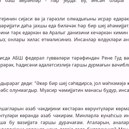
нда баш верәнләр - һәр јердә. Бу, инсан олараг
ејинин сијаси вә ја гәрәзли олмадығыны исрар едәрәк
шәријјәти даһа јахшы едә биләҹәк һәр бир шеј әһәмијјә
ини тәрк едәркән вә Аралыг дәнизини кечәркән кимин 
з; онлары хилас етмәлисиниз. Инсанлар өлдүкләри ан
исдә АБШ федерал гүввәләри тәрәфиндән Рене Гуд вә
рәрәк, һадисәни әдаләтсизлијә гаршы дурмағын ваҹибл
ырараг деди: “Әҝәр бир шеј сәһвдирсә, јол мәһкәмәјә ҝ
һәбс олунмагдыр. Мүасир ҹәмијјәтин мәнасы будур, инс
 ушагларын әзаб чәкдијини ҝөстәрән ҝөрүнтүләри ҝөрмә
үнтүләри ҝөрәндә әзаб чәкирәм. Минләрлә ҝүнаһсыз и
ә бу вәзијјәтә гаршы дураҹағам. Аталарын, анала