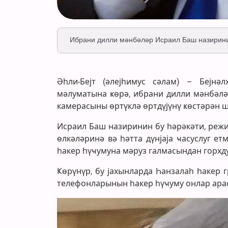
Ибрани дилли мәнбәләр Исраил Баш назирини
Әһли-Бејт (әлејһимус сәлам) – Бејнәл
мәлуматына ҝөрә, ибрани дилли мәнбәлә
камерасыны өртүклә өртдүјүнү ҝөстәрән 
Исраил Баш назиринин бу һәрәкәти, реж
өлкәләринә вә һәтта дүнјаја ҹасуслуг ет
һакер һүҹумуна мәруз галмасындан горхду
Ҝөрүнүр, бу јахынларда Һанзалаһ һакер
телефонларынын һакер һүҹуму онлар арас