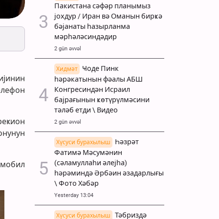
Пакистана сәфәр планымыз
јохдур / Иран вә Оманын бирҝә
бәјанаты һазырланма
мәрһәләсиндәдир
2 gün əvvəl
Ҹоде Пинк
Хидмәт
ијинин
һәрәкатынын фәалы АБШ
елефон
Конгресиндән Исраил
бајрағынын ҝөтүрүлмәсини
тәләб етди \ Видео
реҝион
2 gün əvvəl
онунун
Һәзрәт
Хүсуси бурахылыш
Фатимә Мәсумәнин
(сәламуллаһи әлејһа)
 мобил
һәрәминдә Әрбәин әзадарлығы
\ Фото Хәбәр
Yesterday 13:04
Тәбриздә
Хүсуси бурахылыш