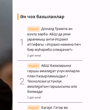
Ән чох бахыланлар
Доналд Трампа ән
Хидмәт
ҝүҹлү зәрбә. АБШ-да јени
јаранмыш анти-Исраил
иттифагы: «Исраил наминә һеч
бир мүһарибә олмајаҹаг!»
2 gün əvvəl
АБШ базаларына
Хидмәт
гаршы әмәлијјат үчүн илләрлә
план һазырламышдыг /
Техноложи үстүнлүк
әмәлијјатын гаршысыны ала
билмәди
2 gün əvvəl
Бәгаји: Гәтәр вә
Хидмәт