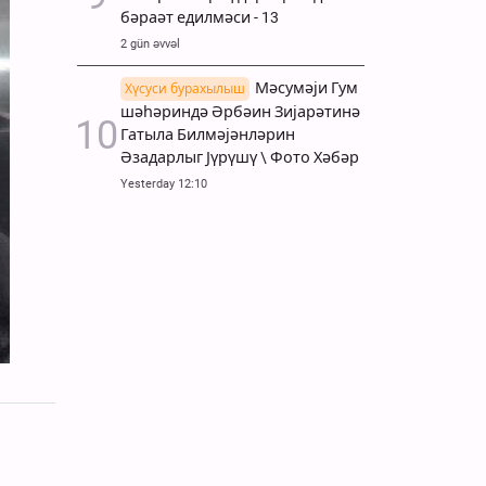
бәраәт едилмәси - 13
2 gün əvvəl
Мәсумәји Гум
Хүсуси бурахылыш
шәһәриндә Әрбәин Зијарәтинә
Гатыла Билмәјәнләрин
Әзадарлыг Јүрүшү \ Фото Хәбәр
Yesterday 12:10