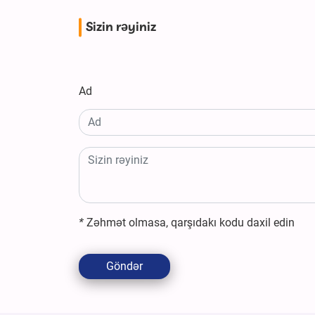
Sizin rəyiniz
Ad
*
Zəhmət olmasa, qarşıdakı kodu daxil edin
Göndər