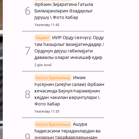
Әрбәин Зијарәтинә Гатыла
Билмәјәнләрин Әзадарлыг
Јүрүшү \ Фото Хәбәр
Yesterday 11:43
ИИР Орду сөзчүсү: Орду
Хидмәт
там һазырлыг вәзијјәтиндәдир /
Ордунун дөјүш габилијјәти
давамлы олараг инкишаф едир
2 gün əvvəl
Имам
Хүсуси бурахылыш
Һүсејнин (әлејһи сәлам) Әрбәин
ҝеҹәсиндә Бејнул-Һәрәмејнин
ҝөјдән чәкилән ҝөрүнтүләри \
Фото Хәбәр
Yesterday 11:33
Ашура
Хүсуси бурахылыш
һадисәсини төрәдәнләрдән вә
онларын тәрәфдарларындан