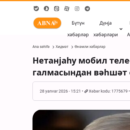
Бүтүн
Дүнја
хәбәрләр
хәбәрләри
А
Ana səhifə
Хидмәт
Өнәмли хәбәрләр
Нетанјаһу мобил тел
галмасындан вәһшәт 
28 yanvar 2026 - 15:21
Xəbər kodu: 1775679