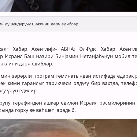
н дүшүндүрүҹү шәклини дәрҹ едибләр.
халг Хәбәр Аҝентлији- АБНА: Әл-Гүдс Хәбәр Аҝентл
р Исраил Баш назири Бинјамин Нетанјаһунун мобил т
шәклини дәрҹ едибләр.
имин зәрәрли програм тәминатындан истифадә едәрәк 
мәк кими гаранлыг тарихчәси олдуғу бир вахтда, телеф
ғу үчүн едилир.
 групу тәрәфиндән ашкар едилән Исраил рәсмиләринин
ында горху вә вәһшәт јарадыб.