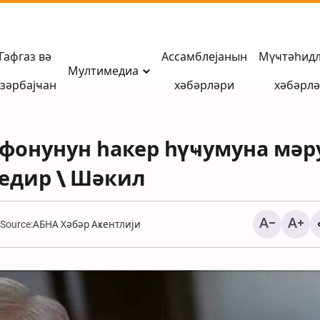
Гафгаз вә
Ассамблејанын
Мүҹтәһид
Мултимедиа
зәрбајҹан
хәбәрләри
хәбәрл
ефонунун һакер һүҹумуна мәр
едир \ Шәкил
Source:
АБНА Хәбәр Аҝентлији
Иранын Тамерчин
сәрһәдиндән ҝери га
Әрбәин зәвварлары \
Хәбәр