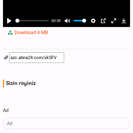
00:38
Play
Mute
Settings
PIP
Enter
Dow
Download
4 MB
fullscree
Sizin rəyiniz
Ad