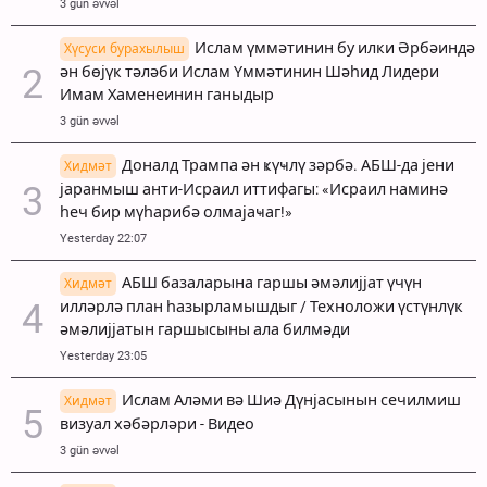
3 gün əvvəl
Ислам үммәтинин бу илки Әрбәиндә
Хүсуси бурахылыш
ән бөјүк тәләби Ислам Үммәтинин Шәһид Лидери
Имам Хаменеинин ганыдыр
3 gün əvvəl
Доналд Трампа ән ҝүҹлү зәрбә. АБШ-да јени
Хидмәт
јаранмыш анти-Исраил иттифагы: «Исраил наминә
һеч бир мүһарибә олмајаҹаг!»
Yesterday 22:07
АБШ базаларына гаршы әмәлијјат үчүн
Хидмәт
илләрлә план һазырламышдыг / Техноложи үстүнлүк
әмәлијјатын гаршысыны ала билмәди
Yesterday 23:05
Ислам Аләми вә Шиә Дүнјасынын сечилмиш
Хидмәт
визуал хәбәрләри - Видео
3 gün əvvəl