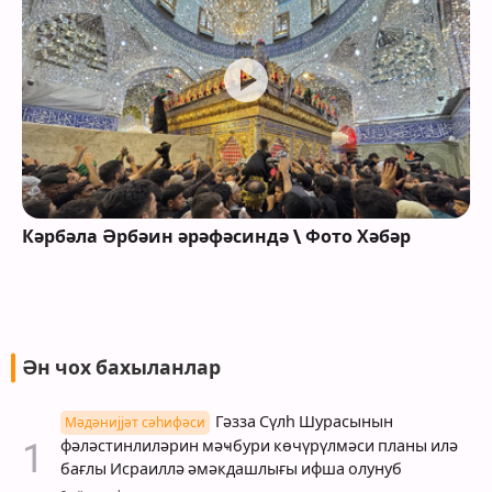
Кәрбәла Әрбәин әрәфәсиндә \ Фото Хәбәр
Ән чох бахыланлар
Гәзза Сүлһ Шурасынын
Мәдәнијјәт сәһифәси
фәләстинлиләрин мәҹбури көчүрүлмәси планы илә
бағлы Исраиллә әмәкдашлығы ифша олунуб