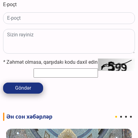
E-poçt
*
Zəhmət olmasa, qarşıdakı kodu daxil edin
Göndər
Ән сон хәбәрләр