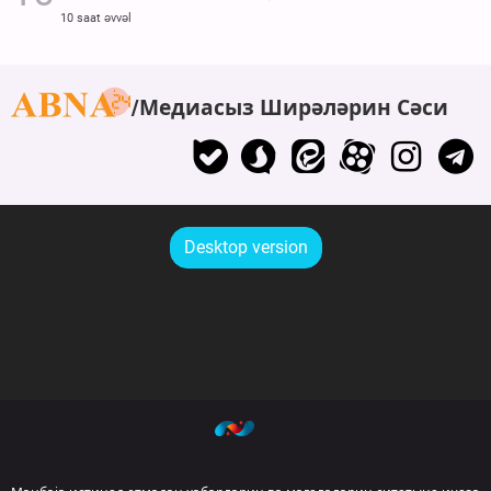
10 saat əvvəl
Медиасыз Ширәләрин Сәси
Desktop version