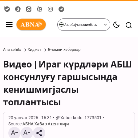
Азәрбајҹан әлифбасы
Ana səhifə
Хидмәт
Өнәмли хәбәрләр
Видео | Ираг күрдләри АБШ
консунлуғу гаршысында
ҝенишмигјаслы
топлантысы
20 yanvar 2026 - 16:31
Xəbər kodu: 1773501
Source:
АБНА Хәбәр Аҝентлији