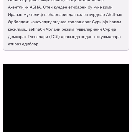
Әһли-Бејт (әлејһимус сәлам) – Бејнәлхалг Хәбәр
Аҝентлији- АБНА: Өтән ҝүндән етибарән бу ҝүнә кими
Ирагын мүхтәлиф шәһәрләриндән ҝәлән күрдләр АБШ-ын
Әрбилдәки консуллуғу өнүндә топлашараг Суријаја һаким
кәсилмиш вәһһаби Ҹолани режим гүввәләринин Сүрија
Демократ Гүввәләри (ГСД) арасында ҝедән тоггушмалара
етираз едибләр.