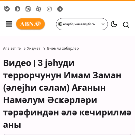
Азәрбајҹан әлифбасы
Ana səhifə
Хидмәт
Өнәмли хәбәрләр
Видео | 3 јәһуди
террорчунун Имам Заман
(әлејһи сәлам) Ағанын
Намәлум Әсҝәрләри
тәрәфиндән әлә кечирилмә
аны