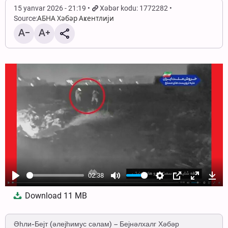
15 yanvar 2026 - 21:19
Xəbər kodu: 1772282
Source:
АБНА Хәбәр Аҝентлији
02:38
Play
Mute
Settings
PIP
Enter
Dow
Download
11 MB
fullscree
Әһли-Бејт (әлејһимус сәлам) – Бејнәлхалг Хәбәр