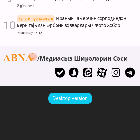
2 gün əvvəl
Иранын Тамерчин сәрһәдиндән
Хүсуси бурахылыш
ҝери гајыдан Әрбәин зәвварлары \ Фото Хәбәр
Yesterday 13:13
Медиасыз Ширәләрин Сәси
Desktop version