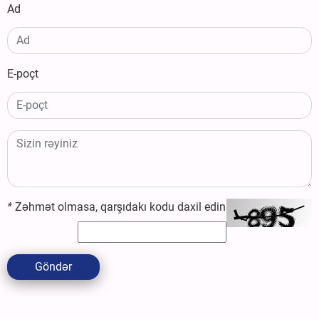
Ad
E-poçt
*
Zəhmət olmasa, qarşıdakı kodu daxil edin
Göndər