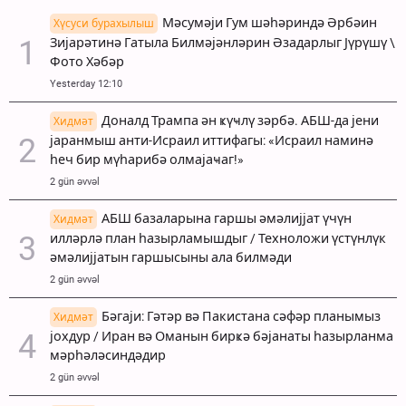
Мәсумәји Гум шәһәриндә Әрбәин
Хүсуси бурахылыш
Зијарәтинә Гатыла Билмәјәнләрин Әзадарлыг Јүрүшү \
Фото Хәбәр
Yesterday 12:10
Доналд Трампа ән ҝүҹлү зәрбә. АБШ-да јени
Хидмәт
јаранмыш анти-Исраил иттифагы: «Исраил наминә
һеч бир мүһарибә олмајаҹаг!»
2 gün əvvəl
АБШ базаларына гаршы әмәлијјат үчүн
Хидмәт
илләрлә план һазырламышдыг / Техноложи үстүнлүк
әмәлијјатын гаршысыны ала билмәди
2 gün əvvəl
Бәгаји: Гәтәр вә Пакистана сәфәр планымыз
Хидмәт
јохдур / Иран вә Оманын бирҝә бәјанаты һазырланма
мәрһәләсиндәдир
2 gün əvvəl