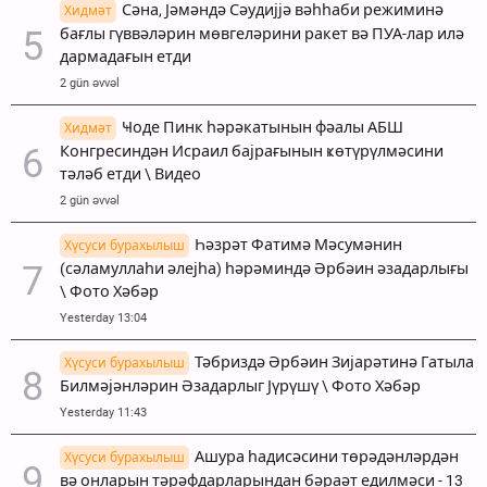
Сәна, Јәмәндә Сәудијјә вәһһаби режиминә
Хидмәт
бағлы гүввәләрин мөвгеләрини ракет вә ПУА-лар илә
дармадағын етди
2 gün əvvəl
Ҹоде Пинк һәрәкатынын фәалы АБШ
Хидмәт
Конгресиндән Исраил бајрағынын ҝөтүрүлмәсини
тәләб етди \ Видео
2 gün əvvəl
Һәзрәт Фатимә Мәсумәнин
Хүсуси бурахылыш
(сәламуллаһи әлејһа) һәрәминдә Әрбәин әзадарлығы
\ Фото Хәбәр
Yesterday 13:04
Тәбриздә Әрбәин Зијарәтинә Гатыла
Хүсуси бурахылыш
Билмәјәнләрин Әзадарлыг Јүрүшү \ Фото Хәбәр
Yesterday 11:43
Ашура һадисәсини төрәдәнләрдән
Хүсуси бурахылыш
вә онларын тәрәфдарларындан бәраәт едилмәси - 13