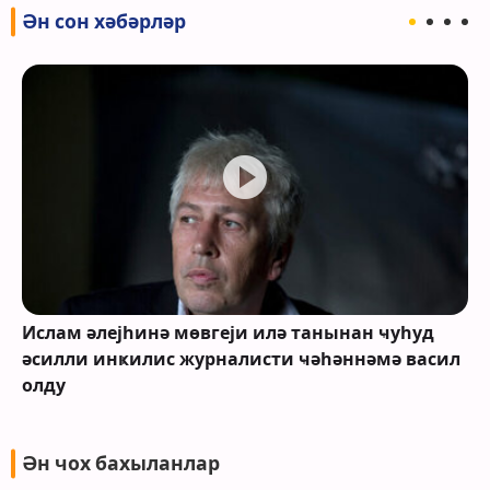
Ән сон хәбәрләр
Ислам әлејһинә мөвгеји илә танынан ҹуһуд
әсилли инҝилис журналисти ҹәһәннәмә васил
олду
Ән чох бахыланлар