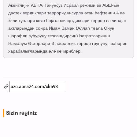
Аҝентлији- АБНА: Ганунсуз Исраил режими вә АБШ-ын
дәстәк вердикләри террорчу үнсүрлә өтән һәфтәнин 4 вә
5-ҹи ҝүнләри ҝеҹә һәјата кечиртдикләри террор вә ҹинајәт
актларындан сонра Имам Заман (Аллаһ тәала Онун
шәрәфли зүһуруну тезләшдирсин) Һәзрәтләринин
Намәлум Әсҝәрләри 3 нәфәрлик террор групуну, шәһәрин
харабалыгларында әлә кечирибләр.
Sizin rəyiniz