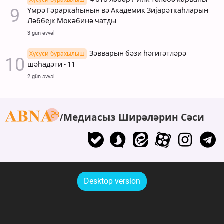
Үмрә Гәрарҝаһынын вә Академик Зијарәтҝаһларын
Ләббејк Мокәбинә чатды
3 gün əvvəl
Зәвварын бәзи һәгигәтләрә
Хүсуси бурахылыш
шәһадәти - 11
2 gün əvvəl
Медиасыз Ширәләрин Сәси
Desktop version