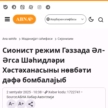
Азәрбајҹан әлифбасы
Ana səhifə
Мәдәнијјәт сәһифәси
Сијонизим
Сионист режим Гәззада Әл-
Әгса Шәһидләри
Хәстәханасыны нөвбәти
дәфә бомбалајыб
2 sentyabr 2025 - 10:38
Xəbər kodu: 1722741
Source:
АБНА Хәбәр Аҝентлији