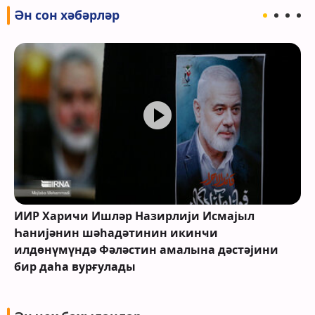
Ән сон хәбәрләр
ИИР Хариҹи Ишләр Назирлији Исмајыл
Һанијәнин шәһадәтинин икинҹи
илдөнүмүндә Фәләстин амалына дәстәјини
бир даһа вурғулады