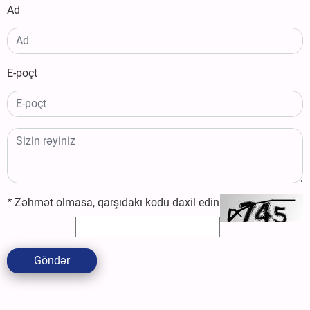
Ad
E-poçt
*
Zəhmət olmasa, qarşıdakı kodu daxil edin
Göndər