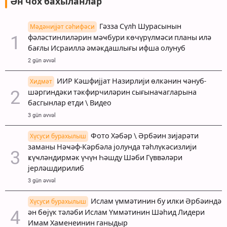
Ән чох бахыланлар
Гәзза Сүлһ Шурасынын
Мәдәнијјәт сәһифәси
фәләстинлиләрин мәҹбури көчүрүлмәси планы илә
бағлы Исраиллә әмәкдашлығы ифша олунуб
2 gün əvvəl
ИИР Кәшфијјат Назирлији өлкәнин ҹәнуб-
Хидмәт
шәргиндәки тәкфирчиләрин сығынаҹагларына
басгынлар етди \ Видео
3 gün əvvəl
Фото Хәбәр \ Әрбәин зијарәти
Хүсуси бурахылыш
заманы Нәҹәф-Кәрбәла јолунда тәһлүкәсизлији
ҝүҹләндирмәк үчүн Һәшду Шәби Гүввәләри
јерләшдирилиб
3 gün əvvəl
Ислам үммәтинин бу илки Әрбәиндә
Хүсуси бурахылыш
ән бөјүк тәләби Ислам Үммәтинин Шәһид Лидери
Имам Хаменеинин ганыдыр