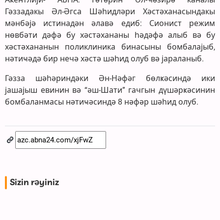
Гәззадакы Әл-Әгса Шәһидләри Хәстәханасындакы
мәнбәјә истинадән әлавә едиб: Сионист режим
нөвбәти дәфә бу хәстәхананы һәдәфә алыб вә бу
хәстәхананын поликлиника бинасыны бомбалајыб,
нәтиҹәдә бир нечә хәстә шәһид олуб вә јараланыб.
Гәзза шәһәриндәки Ән-Нәфәг бөлҝәсиндә ики
јашајыш евинин вә “әш-Шати” гачгын дүшәрҝәсинин
бомбаланмасы нәтиҹәсиндә 8 нәфәр шәһид олуб.
Sizin rəyiniz