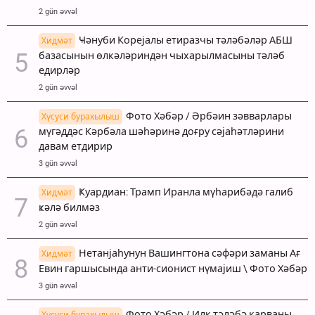
2 gün əvvəl
Ҹәнуби Корејалы етиразчы тәләбәләр АБШ
Хидмәт
базасынын өлкәләриндән чыхарылмасыны тәләб
едирләр
2 gün əvvəl
Фото Хәбәр / Әрбәин зәвварлары
Хүсуси бурахылыш
мүгәддәс Кәрбәла шәһәринә доғру сәјаһәтләрини
давам етдирир
3 gün əvvəl
Ҝуардиан: Трамп Иранла мүһарибәдә галиб
Хидмәт
ҝәлә билмәз
2 gün əvvəl
Нетанјаһунун Вашингтона сәфәри заманы Ағ
Хидмәт
Евин гаршысында анти-сионист нүмајиш \ Фото Хәбәр
3 gün əvvəl
Фото Хәбәр / Илк тәләбә карваны
Хүсуси бурахылыш