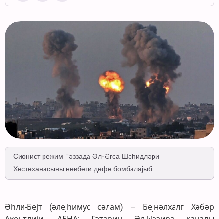
Сионист режим Гәззада Әл-Әгса Шәһидләри
Хәстәханасыны нөвбәти дәфә бомбалајыб
Әһли-Бејт (әлејһимус сәлам) – Бејнәлхалг Хәбәр
Аҝентлији- АБНА: Гәтәрин Әл-Ҹәзирә каналы