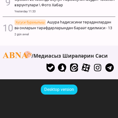
ҝөрүнтүләри \ Фото Хәбәр
Yesterday 11:33
Ашура һадисәсини төрәдәнләрдән
Хүсуси бурахылыш
вә онларын тәрәфдарларындан бәраәт едилмәси - 13
2 gün əvvəl
Медиасыз Ширәләрин Сәси
Desktop version