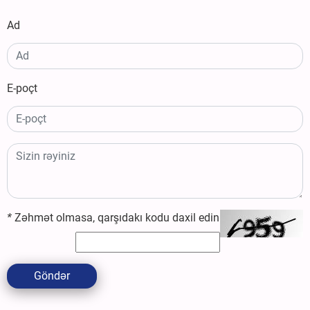
Ad
E-poçt
*
Zəhmət olmasa, qarşıdakı kodu daxil edin
Göndər