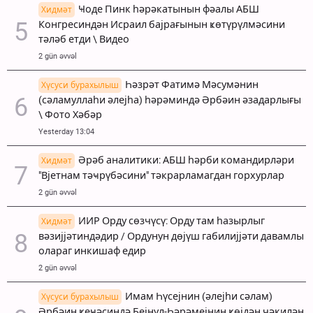
Ҹоде Пинк һәрәкатынын фәалы АБШ
Хидмәт
Конгресиндән Исраил бајрағынын ҝөтүрүлмәсини
тәләб етди \ Видео
2 gün əvvəl
Һәзрәт Фатимә Мәсумәнин
Хүсуси бурахылыш
(сәламуллаһи әлејһа) һәрәминдә Әрбәин әзадарлығы
\ Фото Хәбәр
Yesterday 13:04
Әрәб аналитики: АБШ һәрби командирләри
Хидмәт
"Вјетнам тәҹрүбәсини" тәкрарламагдан горхурлар
2 gün əvvəl
ИИР Орду сөзчүсү: Орду там һазырлыг
Хидмәт
вәзијјәтиндәдир / Ордунун дөјүш габилијјәти давамлы
олараг инкишаф едир
2 gün əvvəl
Имам Һүсејнин (әлејһи сәлам)
Хүсуси бурахылыш
Әрбәин ҝеҹәсиндә Бејнул-Һәрәмејнин ҝөјдән чәкилән