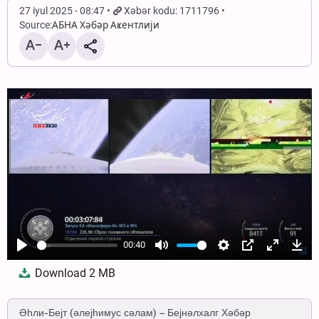
27 iyul 2025 - 08:47
Xəbər kodu: 1711796
Source:
АБНА Хәбәр Аҝентлији
00:40
Play
Mute
Settings
PIP
Enter
Dow
Download
2 MB
fullscree
Әһли-Бејт (әлејһимус сәлам) – Бејнәлхалг Хәбәр