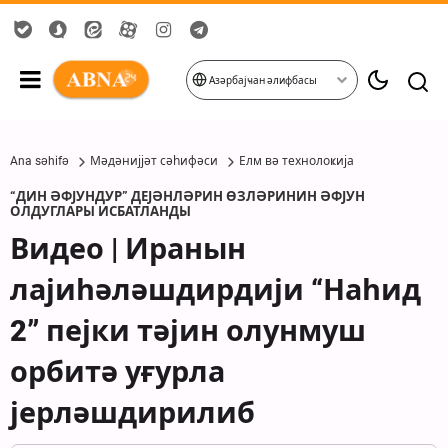
Азәрбајҹан әлифбасы
Ana səhifə
Мәдәнијјәт сәһифәси
Елм вә технолоҝија
“ДИН ӘФЈУНДУР” ДЕЈӘНЛӘРИН ӨЗЛӘРИНИН ӘФЈУН
ОЛДУГЛАРЫ ИСБАТЛАНДЫ
Видео | Иранын
лајиһәләшдирдији “Наһид
2” пејки тәјин олунмуш
орбитә уғурла
јерләшдирилиб