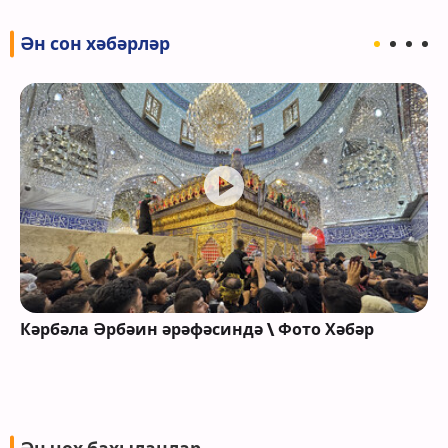
Ән сон хәбәрләр
Кәрбәла Әрбәин әрәфәсиндә \ Фото Хәбәр