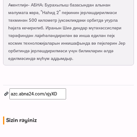
Аҝентлији- АБНА: Бурахылыш базасындан алынан
мәлумата ҝөрә, “Наһид 2” пејкинин јерләшдирилмәси
тәхминән 500 километр јүксәкликдәки орбитдә уғурла
һәјата кечирилиб. Иранын Шиә диндар мүтәхәссисләри
тәрәфиндән лајиһәләндирилән вә инша едилән пејк
космик технолоҝијаларын инкишафында вә пејкләрин Јер
орбитиндә јерләшдирилмәси үчүн биликләрин әлдә
едилмәсиндә мүһүм аддымдыр.
Sizin rəyiniz