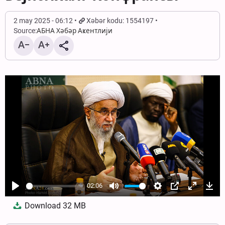
2 may 2025 - 06:12
Xəbər kodu: 1554197
Source:
АБНА Хәбәр Аҝентлији
02:06
Play
Mute
Settings
PIP
Enter
Dow
Download
32 MB
fullscree