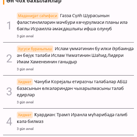
Ән чох бахыланлар
Гәзза Сүлһ Шурасынын
Мәдәнијјәт сәһифәси
фәләстинлиләрин мәҹбури көчүрүлмәси планы илә
бағлы Исраиллә әмәкдашлығы ифша олунуб
3 gün əvvəl
Ислам үммәтинин бу илки Әрбәиндә
Хүсуси бурахылыш
ән бөјүк тәләби Ислам Үммәтинин Шәһид Лидери
Имам Хаменеинин ганыдыр
3 gün əvvəl
Ҹәнуби Корејалы етиразчы тәләбәләр АБШ
Хидмәт
базасынын өлкәләриндән чыхарылмасыны тәләб
едирләр
3 gün əvvəl
Ҝуардиан: Трамп Иранла мүһарибәдә галиб
Хидмәт
ҝәлә билмәз
3 gün əvvəl