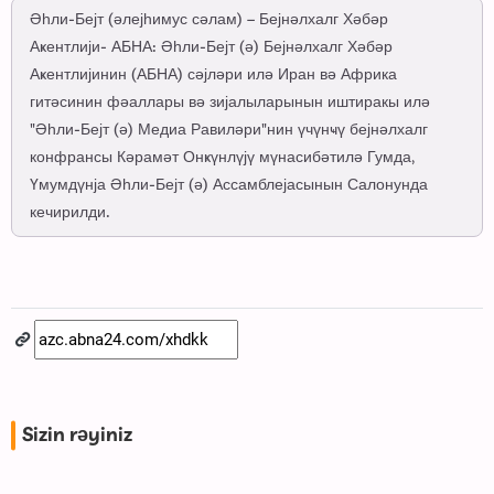
Әһли-Бејт (әлејһимус сәлам) – Бејнәлхалг Хәбәр
Аҝентлији- АБНА: Әһли-Бејт (ә) Бејнәлхалг Хәбәр
Аҝентлијинин (АБНА) сәјләри илә Иран вә Африка
гитәсинин фәаллары вә зијалыларынын иштиракы илә
"Әһли-Бејт (ә) Медиа Равиләри"нин үчүнҹү бејнәлхалг
конфрансы Кәрамәт Онҝүнлүјү мүнасибәтилә Гумда,
Үмумдүнја Әһли-Бејт (ә) Ассамблејасынын Салонунда
кечирилди.
Sizin rəyiniz