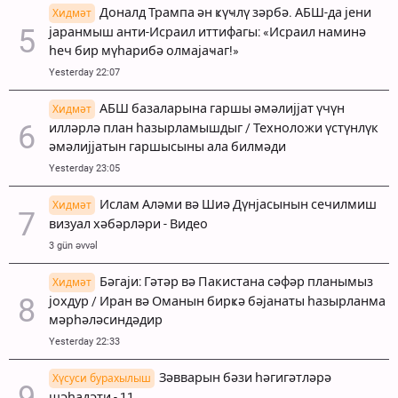
Доналд Трампа ән ҝүҹлү зәрбә. АБШ-да јени
Хидмәт
јаранмыш анти-Исраил иттифагы: «Исраил наминә
һеч бир мүһарибә олмајаҹаг!»
Yesterday 22:07
АБШ базаларына гаршы әмәлијјат үчүн
Хидмәт
илләрлә план һазырламышдыг / Техноложи үстүнлүк
әмәлијјатын гаршысыны ала билмәди
Yesterday 23:05
Ислам Аләми вә Шиә Дүнјасынын сечилмиш
Хидмәт
визуал хәбәрләри - Видео
3 gün əvvəl
Бәгаји: Гәтәр вә Пакистана сәфәр планымыз
Хидмәт
јохдур / Иран вә Оманын бирҝә бәјанаты һазырланма
мәрһәләсиндәдир
Yesterday 22:33
Зәвварын бәзи һәгигәтләрә
Хүсуси бурахылыш
шәһадәти - 11