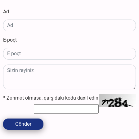
Ad
E-poçt
*
Zəhmət olmasa, qarşıdakı kodu daxil edin
Göndər