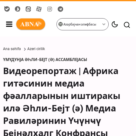
Азәрбајҹан әлифбасы
Ana səhifə
Azeri cirilik
ҮМҮДҮНЈА ӘҺЛИ-БЕЈТ (Ә) АССАМБЛЕЈАСЫ
Видеорепортаж | Африка
гитәсинин медиа
фәалларынын иштиракы
илә Әһли-Бејт (ә) Медиа
Равиләринин Үчүнҹү
Бејнәлхалг Конфрансы