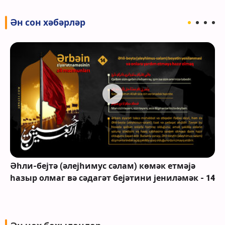
Ән сон хәбәрләр
Әһли-бејтә (әлејһимус сәлам) көмәк етмәјә
һазыр олмаг вә сәдагәт бејәтини јениләмәк - 14