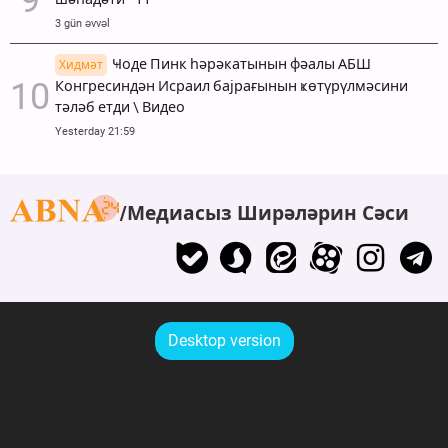
3 gün əvvəl
Ҹоде Пинк һәрәкатынын фәалы АБШ
Хидмәт
Конгресиндән Исраил бајрағынын ҝөтүрүлмәсини
тәләб етди \ Видео
Yesterday 21:59
Медиасыз Ширәләрин Сәси
Desktop version