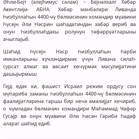
Әһли-Бејт (әлејһимус сәлам) – Бејнәлхалг Хәбәр
Аҝентлији- АБНА: Хәбәр мәнбәләри Ливанда
Һизбуллаһын 4400-ҹү бөлмәсинин командир мүавини
Һүсејн Әли Нәсрин шәһадәтиндән хәбәр вериб вә
онун Һизбуллаһдакы ролунун тәфәррүатларыны
ачыглајыб.
Шәһид Һүсејн Нәср Һизбуллаһын һәрби
имканларыны ҝүҹләндирмәк үчүн Ливана силаһ-
сурсат алмаг вә вәсаит көчүрмәк мәсулијјәтини
дашыјырмыш.
Гејд едәк ки, фашист Исраил режим ордусу сон
мүһарибә заманы Һизбуллаһын 4400-ҹү бөлмәсинин
фәалијјәтләринә гаршы бир нечә әмәлијјат кечириб,
о ҹүмләдән бөлмәнин командири Мәһәммәд Ҹәфәр
Гусајр вә онун мүавини Әли Һәсән Гәриби һәдәф
алараг шәһид едиб.