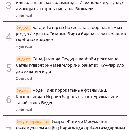
илләрлә план һазырламышдыг / Техноложи үстүнлүк
әмәлијјатын гаршысыны ала билмәди
2 gün əvvəl
Бәгаји: Гәтәр вә Пакистана сәфәр планымыз
Хидмәт
јохдур / Иран вә Оманын бирҝә бәјанаты һазырланма
мәрһәләсиндәдир
2 gün əvvəl
Сәна, Јәмәндә Сәудијјә вәһһаби режиминә
Хидмәт
бағлы гүввәләрин мөвгеләрини ракет вә ПУА-лар илә
дармадағын етди
2 gün əvvəl
Ҹоде Пинк һәрәкатынын фәалы АБШ
Хидмәт
Конгресиндән Исраил бајрағынын ҝөтүрүлмәсини
тәләб етди \ Видео
2 gün əvvəl
Һәзрәт Фатимә Мәсумәнин
Хүсуси бурахылыш
(сәламуллаһи әлејһа) һәрәминдә Әрбәин әзадарлығы