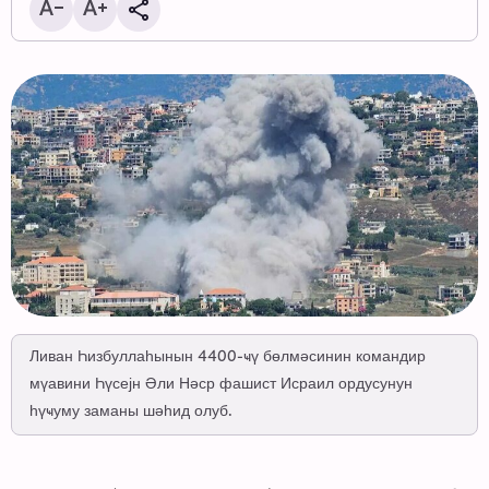
Ливан Һизбуллаһынын 4400-ҹү бөлмәсинин командир
мүавини Һүсејн Әли Нәср фашист Исраил ордусунун
һүҹуму заманы шәһид олуб.