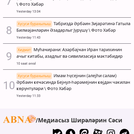
\ Фото Хәбәр
Yesterday 13:04
Тәбриздә Әрбәин Зијарәтинә Гатыла
Хүсуси бурахылыш
Билмәјәнләрин Әзадарлыг Јүрүшү \ Фото Хәбәр
Yesterday 11:43
Мүһаҹирани: Азәрбајҹан Иран тарихинин
Хидмәт
ачыг китабы, азадлыг вә сивилизасија мәктәбидир
10 saat əvvəl
Имам Һүсејнин (әлејһи сәлам)
Хүсуси бурахылыш
Әрбәин ҝеҹәсиндә Бејнул-Һәрәмејнин ҝөјдән чәкилән
ҝөрүнтүләри \ Фото Хәбәр
Yesterday 11:33
Медиасыз Ширәләрин Сәси