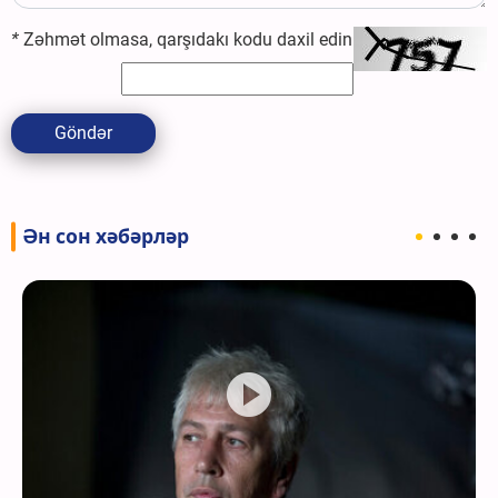
*
Zəhmət olmasa, qarşıdakı kodu daxil edin
Göndər
Ән сон хәбәрләр