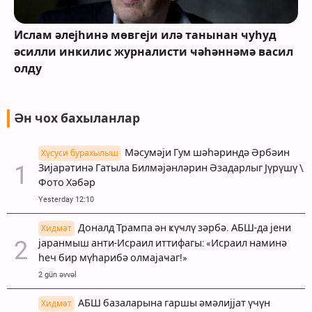
Ислам әлејһинә мөвгеји илә танынан ҹуһуд
әсилли инҝилис журналисти ҹәһәннәмә васил
олду
Ән чох бахыланлар
Мәсумәји Гум шәһәриндә Әрбәин
Хүсуси бурахылыш
Зијарәтинә Гатыла Билмәјәнләрин Әзадарлыг Јүрүшү \
Фото Хәбәр
Yesterday 12:10
Доналд Трампа ән ҝүҹлү зәрбә. АБШ-да јени
Хидмәт
јаранмыш анти-Исраил иттифагы: «Исраил наминә
һеч бир мүһарибә олмајаҹаг!»
2 gün əvvəl
АБШ базаларына гаршы әмәлијјат үчүн
Хидмәт