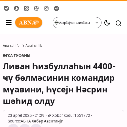
Азәрбајҹан әлифбасы
Ana səhifə
Azeri cirilik
ӘГСА ТУФАНЫ
Ливан Һизбуллаһын 4400-
ҹү бөлмәсинин командир
мүавини, Һүсејн Нәсрин
шәһид олду
23 aprel 2025 - 21:29
Xəbər kodu: 1551772
Source:
АБНА Хәбәр Аҝентлији