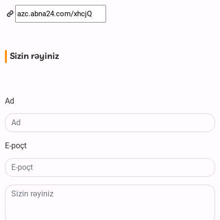
Sizin rəyiniz
Ad
E-poçt