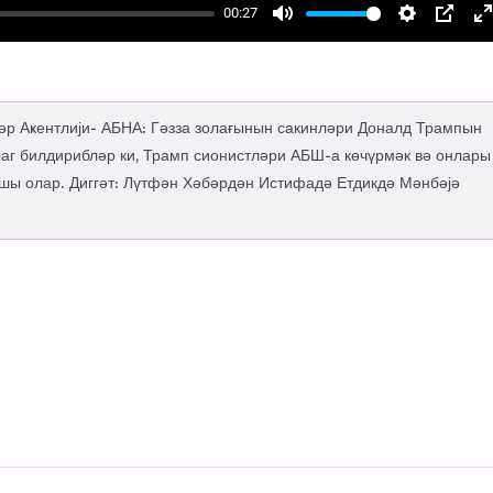
00:27
Mute
Settings
PIP
E
f
бәр Аҝентлији- АБНА: Гәзза золағынын сакинләри Доналд Трампын
аг билдирибләр ки, Трамп сионистләри АБШ-а көчүрмәк вә онлары
хшы олар. Диггәт: Лүтфән Хәбәрдән Истифадә Етдикдә Мәнбәјә