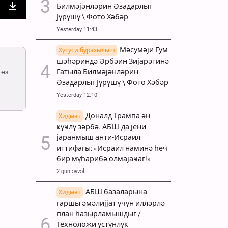
Билмәјәнләрин Әзадарлыг
Јүрүшү \ Фото Хәбәр
nter
Download
Yesterday 11:43
ullscreen
Мәсумәји Гум
Хүсуси бурахылыш
шәһәриндә Әрбәин Зијарәтинә
 өз
Гатыла Билмәјәнләрин
Әзадарлыг Јүрүшү \ Фото Хәбәр
Yesterday 12:10
Доналд Трампа ән
Хидмәт
ҝүҹлү зәрбә. АБШ-да јени
јаранмыш анти-Исраил
иттифагы: «Исраил наминә һеч
бир мүһарибә олмајаҹаг!»
2 gün əvvəl
АБШ базаларына
Хидмәт
гаршы әмәлијјат үчүн илләрлә
план һазырламышдыг /
Техноложи үстүнлүк