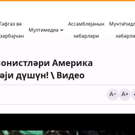
Гафгаз вә
Ассамблејанын
Мүҹтәһид
Мултимедиа
зәрбајҹан
хәбәрләри
хәбәрл
сионистләри Америка
ји дүшүн! \ Видео
Иранын Тамерчин
сәрһәдиндән ҝери га
Әрбәин зәвварлары \
Хәбәр