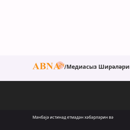
Медиасыз Ширәләри
Мәнбәјә истинад етмәдән хәбәрләрин вә