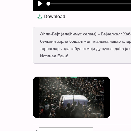
Play
Download
Әһли-Бејт (әлејһимус сәлам) – Бејнәлхалг Хә
бөлҝәни зорла бошалтмаг планына ҹаваб олар
торпагларында гәбул етмәји дүшүнсә, даһа ја
Истинад Един!