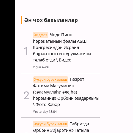
Ән чох бахыланлар
Ҹоде Пинк
Хидмәт
һәрәкатынын фәалы АБШ
Конгресиндән Исраил
бајрағынын ҝөтүрүлмәсини
тәләб етди \ Видео
2 gün əvvəl
Һәзрәт
Хүсуси бурахылыш
Фатимә Мәсумәнин
(сәламуллаһи әлејһа)
һәрәминдә Әрбәин әзадарлығы
\ Фото Хәбәр
Yesterday 13:04
Тәбриздә
Хүсуси бурахылыш
Әрбәин Зијарәтинә Гатыла