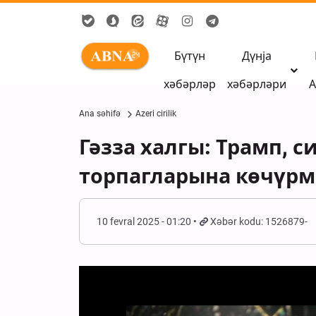
Бүтүн
Дүнја
хәбәрләр
хәбәрләри
А
Ana səhifə
Azeri cirilik
Гәзза халгы: Трамп, 
торпагларына көчүрмә
10 fevral 2025 - 01:20
Xəbər kodu: 1526879-