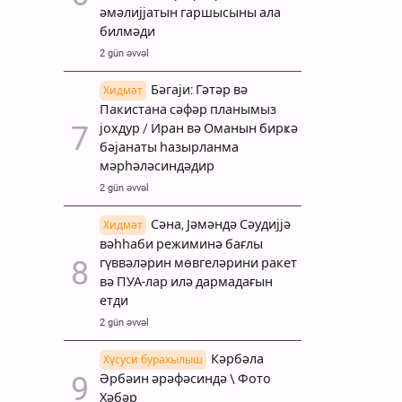
әмәлијјатын гаршысыны ала
билмәди
2 gün əvvəl
Бәгаји: Гәтәр вә
Хидмәт
Пакистана сәфәр планымыз
јохдур / Иран вә Оманын бирҝә
бәјанаты һазырланма
мәрһәләсиндәдир
2 gün əvvəl
Сәна, Јәмәндә Сәудијјә
Хидмәт
вәһһаби режиминә бағлы
гүввәләрин мөвгеләрини ракет
вә ПУА-лар илә дармадағын
етди
2 gün əvvəl
Кәрбәла
Хүсуси бурахылыш
Әрбәин әрәфәсиндә \ Фото
Хәбәр