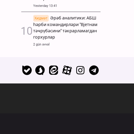
Yesterday 13:41
Әрәб аналитики: АБШ
Хидмәт
һәрби командирләри "Вјетнам
тәҹрүбәсини" тәкрарламагдан
горхурлар
2 gün əvvəl