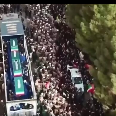
чыхарылмасы башла