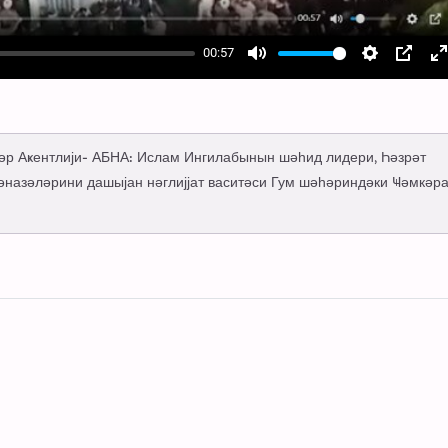
00:57
Mute
Settings
PIP
E
f
бәр Аҝентлији- АБНА: Ислам Ингилабынын шәһид лидери, Һәзрәт
ҹәназәләрини дашыјан нәглијјат васитәси Гум шәһәриндәки Ҹәмкәр