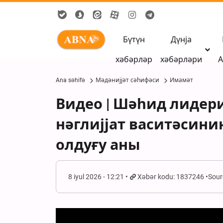
Бүтүн
Дүнја
хәбәрләр
хәбәрләри
А
Ana səhifə
Мәдәнијјәт сәһифәси
Имамәт
Видео | Шәһид лидер
нәглијјат васитәсин
олдуғу аны
8 iyul 2026 - 12:21
Xəbər kodu: 1837246
Sour