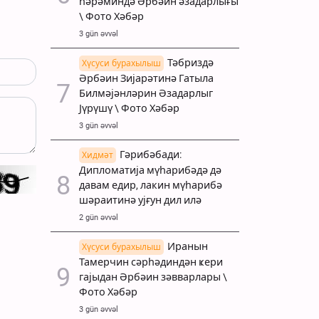
һәрәминдә Әрбәин әзадарлығы
\ Фото Хәбәр
3 gün əvvəl
Тәбриздә
Хүсуси бурахылыш
Әрбәин Зијарәтинә Гатыла
Билмәјәнләрин Әзадарлыг
Јүрүшү \ Фото Хәбәр
3 gün əvvəl
Гәрибәбади:
Хидмәт
Дипломатија мүһарибәдә дә
давам едир, лакин мүһарибә
шәраитинә ујғун дил илә
2 gün əvvəl
Иранын
Хүсуси бурахылыш
Тамерчин сәрһәдиндән ҝери
гајыдан Әрбәин зәвварлары \
Фото Хәбәр
3 gün əvvəl