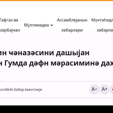
Гафгаз вә
Ассамблејанын
Мүҹтәһид
Мултимедиа
зәрбајҹан
хәбәрләри
хәбәрл
ин ҹәназәсини дашыјан
ин Гумда дәфн мәрасиминә да
ce:
АБНА Хәбәр Аҝентлији
АБШ гошунларынын
Ирагын Әрбил
јахынлығындакы Һә
базасындан мәрһәлә