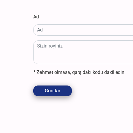
Ad
*
Zəhmət olmasa, qarşıdakı kodu daxil edin
Göndər