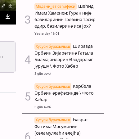
Шәһид
Мәдәнијјәт сәһифәси
Имам Хаменеи: Гуран нијә
бәзиләринин гәлбинә тәсир
nter
Download
едир, бәзиләринә исә јох?
ullscreen
Yesterday 16:01
Ширазда
Хүсуси бурахылыш
Әрбәин Зијарәтинә Гатыла
ан
Билмәјәнләрин Әзадарлыг
Јүрүшү \ Фото Хәбәр
3 gün əvvəl
Кәрбәла
Хүсуси бурахылыш
Әрбәин әрәфәсиндә \ Фото
Хәбәр
3 gün əvvəl
Һәзрәт
Хүсуси бурахылыш
Фатимә Мәсумәнин
(сәламуллаһи әлејһа)