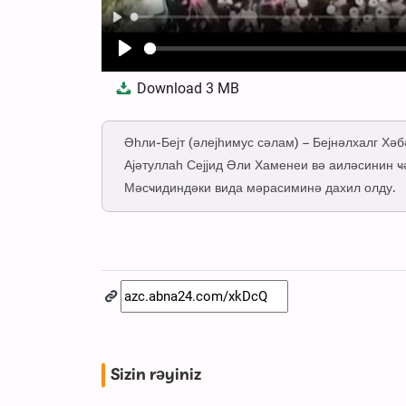
Play
Download
3 MB
Әһли-Бејт (әлејһимус сәлам) – Бејнәлхалг Хә
Ајәтуллаһ Сејјид Әли Хаменеи вә аиләсинин 
Мәсҹидиндәки вида мәрасиминә дахил олду.
Sizin rəyiniz