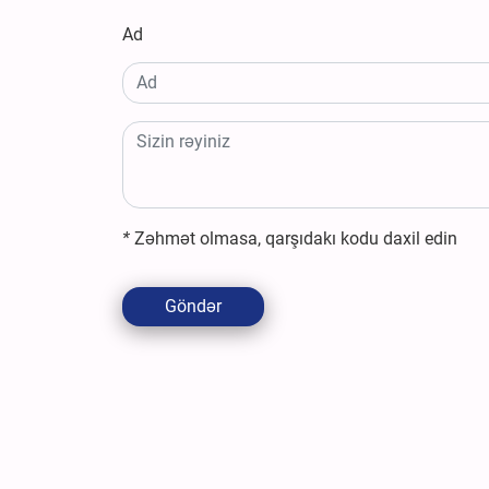
Ad
*
Zəhmət olmasa, qarşıdakı kodu daxil edin
Göndər