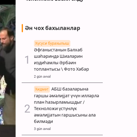
Ән чох бахыланлар
Хүсуси бурахылыш
Әфганыстанын Бәлхаб
шәһәриндә Шиәләрин
издиһамлы Әрбәин
топлантысы \ Фото Хәбәр
2 gün əvvəl
АБШ базаларына
Хидмәт
гаршы әмәлијјат үчүн илләрлә
план һазырламышдыг /
Техноложи үстүнлүк
әмәлијјатын гаршысыны ала
билмәди
3 gün əvvəl