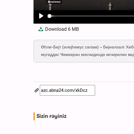
Play
Download
6 MB
Әһли-Бејт (әлејһимус сәлам) – Бејнәлхалг Х
мүгәддәс Ҹәмкәран мәсҹидиндә кечирилән ви
Sizin rəyiniz