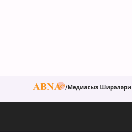
Медиасыз Ширәләри