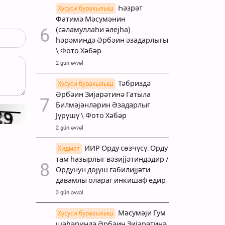
Һәзрәт
Хүсуси бурахылыш
Фатимә Мәсумәнин
(сәламуллаһи әлејһа)
һәрәминдә Әрбәин әзадарлығы
\ Фото Хәбәр
2 gün əvvəl
Тәбриздә
Хүсуси бурахылыш
Әрбәин Зијарәтинә Гатыла
Билмәјәнләрин Әзадарлыг
Јүрүшү \ Фото Хәбәр
2 gün əvvəl
ИИР Орду сөзчүсү: Орду
Хидмәт
там һазырлыг вәзијјәтиндәдир /
Ордунун дөјүш габилијјәти
давамлы олараг инкишаф едир
3 gün əvvəl
Мәсумәји Гум
Хүсуси бурахылыш
шәһәриндә Әрбәин Зијарәтинә