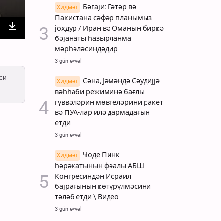
Бәгаји: Гәтәр вә
Хидмәт
Пакистана сәфәр планымыз
јохдур / Иран вә Оманын бирҝә
nter
Download
бәјанаты һазырланма
мәрһәләсиндәдир
ullscreen
3 gün əvvəl
си
Сәна, Јәмәндә Сәудијјә
Хидмәт
вәһһаби режиминә бағлы
гүввәләрин мөвгеләрини ракет
вә ПУА-лар илә дармадағын
етди
3 gün əvvəl
Ҹоде Пинк
Хидмәт
һәрәкатынын фәалы АБШ
Конгресиндән Исраил
бајрағынын ҝөтүрүлмәсини
тәләб етди \ Видео
3 gün əvvəl