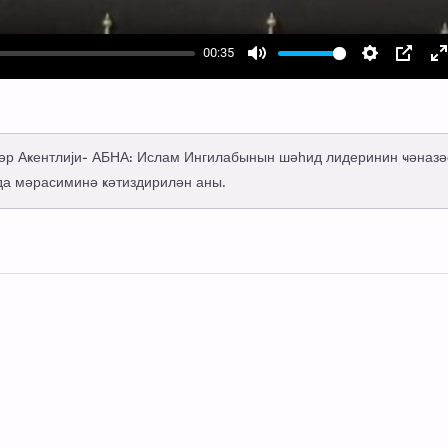
00:35
Mute
Settings
PIP
E
f
әбәр Аҝентлији- АБНА: Ислам Ингилабынын шәһид лидеринин ҹәназә
да мәрасиминә ҝәтиздирилән аны.