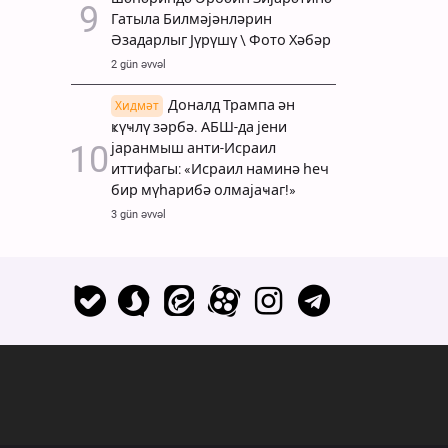
Гатыла Билмәјәнләрин
Әзадарлыг Јүрүшү \ Фото Хәбәр
2 gün əvvəl
Доналд Трампа ән
Хидмәт
ҝүҹлү зәрбә. АБШ-да јени
јаранмыш анти-Исраил
иттифагы: «Исраил наминә һеч
бир мүһарибә олмајаҹаг!»
3 gün əvvəl