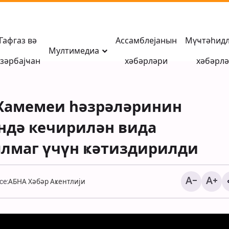
Гафгаз вә
Ассамблејанын
Мүҹтәһид
Мултимедиа
зәрбајҹан
хәбәрләри
хәбәрл
 Хамемеи һәзрәләринин
ндә кечирилән вида
лмаг үчүн ҝәтиздирилди
ce:
АБНА Хәбәр Аҝентлији
Мүһаҹирани: Азәрба
Иран тарихинин ачы
китабы, азадлыг вә
сивилизасија мәктә