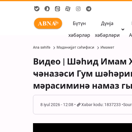
Бүтүн
Дүнја
хәбәрләр
хәбәрләри
А
Ana səhifə
Мәдәнијјәт сәһифәси
Имамәт
Видео | Шәһид Имам
ҹәназәси Гум шәһәри
мәрасиминә намаз гы
8 iyul 2026 - 12:08
Xəbər kodu: 1837233
Sour