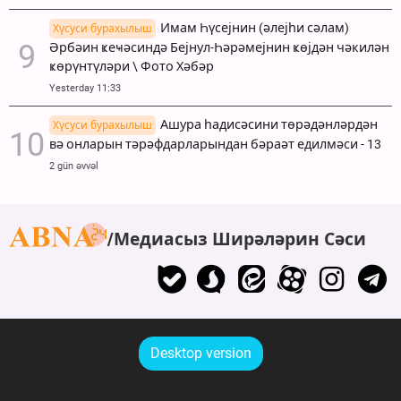
Имам Һүсејнин (әлејһи сәлам)
Хүсуси бурахылыш
Әрбәин ҝеҹәсиндә Бејнул-Һәрәмејнин ҝөјдән чәкилән
ҝөрүнтүләри \ Фото Хәбәр
Yesterday 11:33
Ашура һадисәсини төрәдәнләрдән
Хүсуси бурахылыш
вә онларын тәрәфдарларындан бәраәт едилмәси - 13
2 gün əvvəl
Медиасыз Ширәләрин Сәси
Desktop version