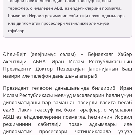
тәсирли васитә һесаб едиб. Лакин тәәссүф ки, бәзи
тәрәфләр, о ҹүмләдән АБШ өз өһдәликләрини позмагла,
һәмчинин Исраил режиминин сабитлији позан аддымлары
илә дипломатик просесләри чәтинликләрлә үз-үзә
гојублар.
Әһли-Бејт (әлејһимус сәлам) – Бејнәлхалг Хәбәр
Аҝентлији- АБНА: Иран Ислам Республикасынын
Президенти Доктор Пезешкијан Јапонијанын Баш
назири илә телефон данышығы апарыб.
Президент телефон данышығында билдириб: Иран
Ислам Республикасы мөвҹуд мәсәләләрин һәлли үчүн
дипломатијаны һәр заман ән тәсирли васитә һесаб
едиб. Лакин тәәссүф ки, бәзи тәрәфләр, о ҹүмләдән
АБШ өз өһдәликләрини позмагла, һәмчинин Исраил
режиминин сабитлији позан аддымлары илә
дипломатик просесләри чәтинликләрлә үз-үзә