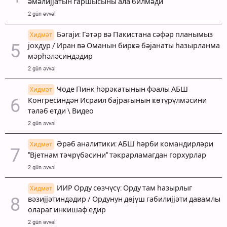
әмәлијјатын гаршысыны ала билмәди
2 gün əvvəl
Бәгаји: Гәтәр вә Пакистана сәфәр планымыз
Хидмәт
јохдур / Иран вә Оманын бирҝә бәјанаты һазырланма
мәрһәләсиндәдир
2 gün əvvəl
Ҹоде Пинк һәрәкатынын фәалы АБШ
Хидмәт
Конгресиндән Исраил бајрағынын ҝөтүрүлмәсини
тәләб етди \ Видео
2 gün əvvəl
Әрәб аналитики: АБШ һәрби командирләри
Хидмәт
"Вјетнам тәҹрүбәсини" тәкрарламагдан горхурлар
2 gün əvvəl
ИИР Орду сөзчүсү: Орду там һазырлыг
Хидмәт
вәзијјәтиндәдир / Ордунун дөјүш габилијјәти давамлы
олараг инкишаф едир
2 gün əvvəl