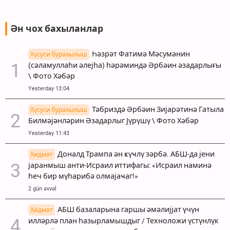
Ән чох бахыланлар
Һәзрәт Фатимә Мәсумәнин
Хүсуси бурахылыш
(сәламуллаһи әлејһа) һәрәминдә Әрбәин әзадарлығы
\ Фото Хәбәр
Yesterday 13:04
Тәбриздә Әрбәин Зијарәтинә Гатыла
Хүсуси бурахылыш
Билмәјәнләрин Әзадарлыг Јүрүшү \ Фото Хәбәр
Yesterday 11:43
Доналд Трампа ән ҝүҹлү зәрбә. АБШ-да јени
Хидмәт
јаранмыш анти-Исраил иттифагы: «Исраил наминә
һеч бир мүһарибә олмајаҹаг!»
2 gün əvvəl
АБШ базаларына гаршы әмәлијјат үчүн
Хидмәт
илләрлә план һазырламышдыг / Техноложи үстүнлүк