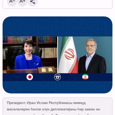
Президент: Иран Ислам Республикасы мөвҹуд
мәсәләләрин һәлли үчүн дипломатијаны һәр заман ән