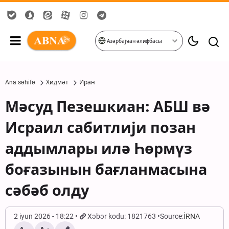
Азәрбајҹан әлифбасы
Ana səhifə
Хидмәт
Иран
Мәсуд Пезешкиан: АБШ вә
Исраил сабитлији позан
аддымлары илә Һөрмүз
боғазынын бағланмасына
сәбәб олду
2 iyun 2026 - 18:22
Xəbər kodu: 1821763
Source:
İRNA