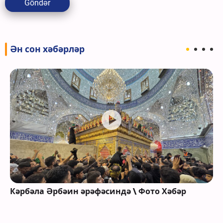
Göndər
Ән сон хәбәрләр
Кәрбәла Әрбәин әрәфәсиндә \ Фото Хәбәр