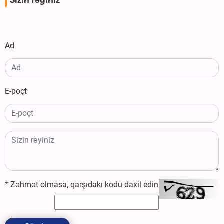
Sizin rəyiniz
Ad
E-poçt
*
Zəhmət olmasa, qarşıdakı kodu daxil edin