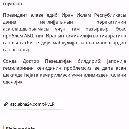
гојублар.
Президент әлавә едиб: Иран Ислам Республикасы
дәниз нәглијјатынын һәрәкәтинин
асанлашдырылмасы үчүн там һазырдыр. Әсас
проблем АБШ-нин Иранын ҝәмичилији вә тиҹарәтинә
гаршы тәтбиг етдији мәһдудијјәтләр вә манеәләрдән
гајнагланыр.
Сонда Доктор Пезешкијан билдириб: Јапонија
ҝәмиләринин кечидинин проблемсиз вә даһа асан
шәкилдә һәјата кечирилмәси үчүн әлимиздән ҝәләни
едәҹәјик.