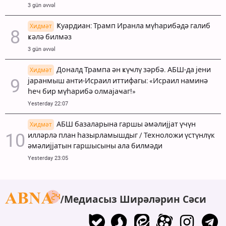
3 gün əvvəl
Ҝуардиан: Трамп Иранла мүһарибәдә галиб
Хидмәт
ҝәлә билмәз
3 gün əvvəl
Доналд Трампа ән ҝүҹлү зәрбә. АБШ-да јени
Хидмәт
јаранмыш анти-Исраил иттифагы: «Исраил наминә
һеч бир мүһарибә олмајаҹаг!»
Yesterday 22:07
АБШ базаларына гаршы әмәлијјат үчүн
Хидмәт
илләрлә план һазырламышдыг / Техноложи үстүнлүк
әмәлијјатын гаршысыны ала билмәди
Yesterday 23:05
Медиасыз Ширәләрин Сәси