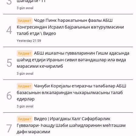
шәһадәти - 11
3 gün əvvəl
Ҹоде Пинк һәрәкатынын фәалы АБШ
Хидмәт
Конгресиндән Исраил бајрағынын ҝөтүрүлмәсини
тәләб етди \ Видео
Yesterday 21:59
АБШ ишғалчы гүввәләринин Гишм адасында
Хидмәт
шәһид етдији Иранын сивил вәтәндашлар илә вида
мәрасими кечирилиб
3 gün əvvəl
Ҹәнуби Корејалы етиразчы тәләбәләр АБШ
Хидмәт
базасынын өлкәләриндән чыхарылмасыны тәләб
едирләр
3 gün əvvəl
Видео | Ирагдакы Халг Сәфәрбәрлик
Хидмәт
Гүввәләри- Һәшду Шәби шәһидләринин мөһтәшәм
дәфн мәрасими