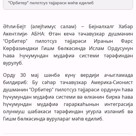
"Орбитер" пилотсуз тәјјарәси мәһв едилиб
Әһли-Бејт (әлејһимус сәлам) – Бејнәлхалг Хәбәр
Аҝентлији- АБНА: Өтән ҝеҹә тәҹавүзкар дүшмәнин
"Орбитер" пилотсуз тәјјарәси Иранын Фарс
Көрфәзиндәки Гишм бөлҝәсиндә Ислам Ордусунун
Һава Һүҹумундан мүдафиә системи тәрәфиндән
вурулуб.
Орду 30 мај шәнбә ҝүнү вердији ачыгламада
билдириб: Бу сәһәр тәҹавүзкар Америка-Сионист
дүшмәнин "Орбитер" пилотсуз тәјјарәси ордунун һава
һүҹумундан мүдафиә системи вә өлкәнин бирҝә һава
һүҹумундан мүдафиә гәрарҝаһынын интеграсија
олунмуш шәбәкәси тәрәфиндән уғурла изләниб вә
Гишм бөлҝәсиндә вурулараг мәһв едилиб.