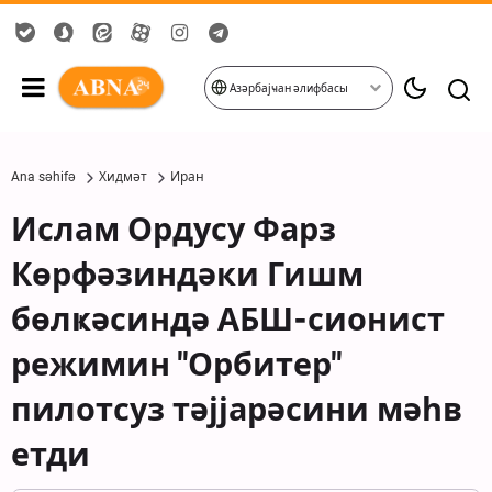
Азәрбајҹан әлифбасы
Ana səhifə
Хидмәт
Иран
Ислам Ордусу Фарз
Көрфәзиндәки Гишм
бөлҝәсиндә АБШ-сионист
режимин "Орбитер"
пилотсуз тәјјарәсини мәһв
етди