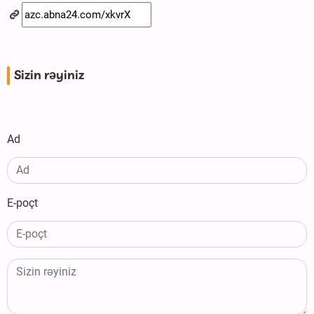
Sizin rəyiniz
Ad
E-poçt