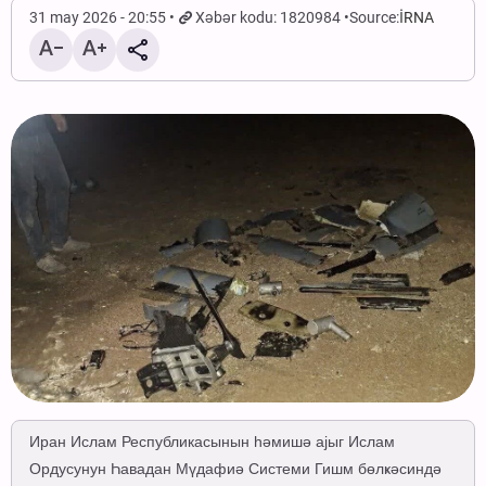
31 may 2026 - 20:55
Xəbər kodu: 1820984
Source:
İRNA
Иран Ислам Республикасынын һәмишә ајыг Ислам
Ордусунун Һавадан Мүдафиә Системи Гишм бөлҝәсиндә