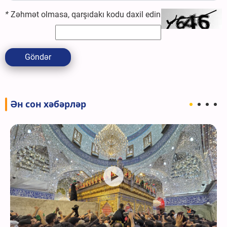
*
Zəhmət olmasa, qarşıdakı kodu daxil edin
Göndər
Ән сон хәбәрләр