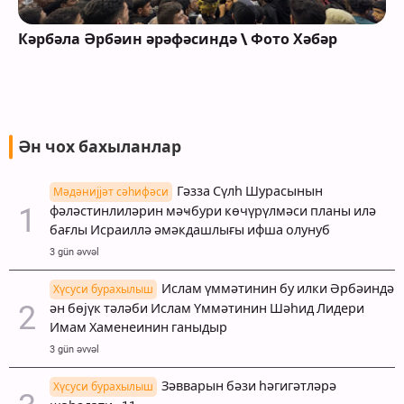
Кәрбәла Әрбәин әрәфәсиндә \ Фото Хәбәр
Ән чох бахыланлар
Гәзза Сүлһ Шурасынын
Мәдәнијјәт сәһифәси
фәләстинлиләрин мәҹбури көчүрүлмәси планы илә
бағлы Исраиллә әмәкдашлығы ифша олунуб
3 gün əvvəl
Ислам үммәтинин бу илки Әрбәиндә
Хүсуси бурахылыш
ән бөјүк тәләби Ислам Үммәтинин Шәһид Лидери
Имам Хаменеинин ганыдыр
3 gün əvvəl
Зәвварын бәзи һәгигәтләрә
Хүсуси бурахылыш