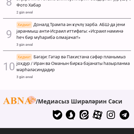
Фото Хәбәр
2 gün əvvəl
Доналд Трампа ән ҝүҹлү зәрбә. АБШ-да јени
Хидмәт
јаранмыш анти-Исраил иттифагы: «Исраил наминә
һеч бир мүһарибә олмајаҹаг!»
3 gün əvvəl
Бәгаји: Гәтәр вә Пакистана сәфәр планымыз
Хидмәт
јохдур / Иран вә Оманын бирҝә бәјанаты һазырланма
мәрһәләсиндәдир
3 gün əvvəl
Медиасыз Ширәләрин Сәси