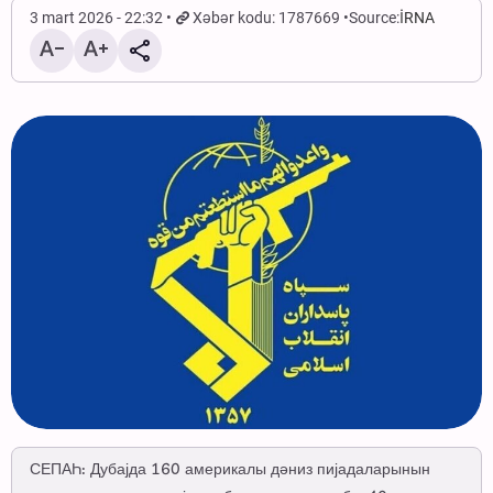
3 mart 2026 - 22:32
Xəbər kodu: 1787669
Source:
İRNA
СЕПАҺ: Дубајда 160 америкалы дәниз пијадаларынын