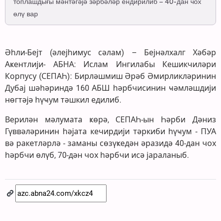
топлашдығы мәнтәгәјә зәрбәләр ендирилиб – 40-дан чох
өлү вар
Әһли-Бејт (әлејһимус сәлам) – Бејнәлхалг Хәбәр
Аҝентлији- АБНА: Ислам Ингилабы Кешикчиләри
Корпусу (СЕПАҺ): Бирләшмиш Әрәб Әмирликләринин
Дубај шәһәриндә 160 АБШ һәрбчисинин ҹәмләшдији
нөгтәјә һүҹум тәшкил едилиб. ‌
Верилән мәлумата ҝөрә, СЕПАҺ-ын Һәрби Дәниз
Гүввәләринин һәјата кечирдији тәркиби һүҹум - ПУА
вә ракетләрлә - заманы сөзүҝедән әразидә 40-дан чох
һәрбчи өлүб, 70-дән чох һәрбчи исә јараланыб.