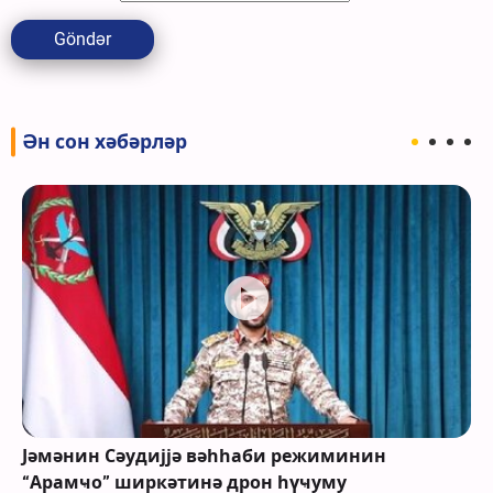
Göndər
Ән сон хәбәрләр
Јәмәнин Сәудијјә вәһһаби режиминин
“Арамҹо” ширкәтинә дрон һүҹуму