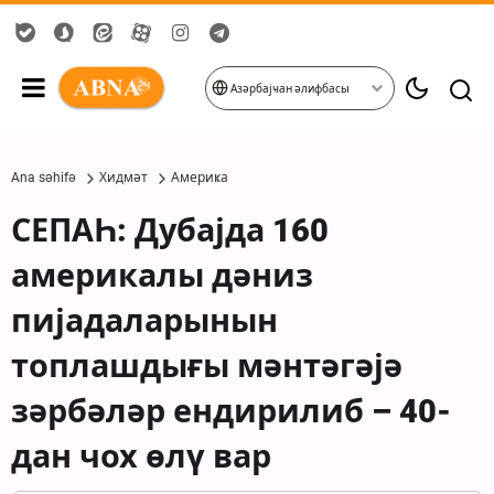
Азәрбајҹан әлифбасы
Ana səhifə
Хидмәт
Америҝа
СЕПАҺ: Дубајда 160
америкалы дәниз
пијадаларынын
топлашдығы мәнтәгәјә
зәрбәләр ендирилиб – 40-
дан чох өлү вар