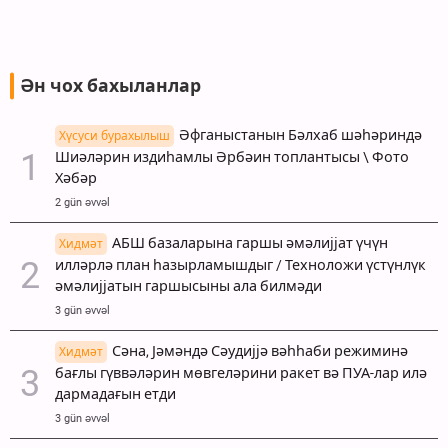
Ән чох бахыланлар
Әфганыстанын Бәлхаб шәһәриндә
Хүсуси бурахылыш
Шиәләрин издиһамлы Әрбәин топлантысы \ Фото
Хәбәр
2 gün əvvəl
АБШ базаларына гаршы әмәлијјат үчүн
Хидмәт
илләрлә план һазырламышдыг / Техноложи үстүнлүк
әмәлијјатын гаршысыны ала билмәди
3 gün əvvəl
Сәна, Јәмәндә Сәудијјә вәһһаби режиминә
Хидмәт
бағлы гүввәләрин мөвгеләрини ракет вә ПУА-лар илә
дармадағын етди
3 gün əvvəl