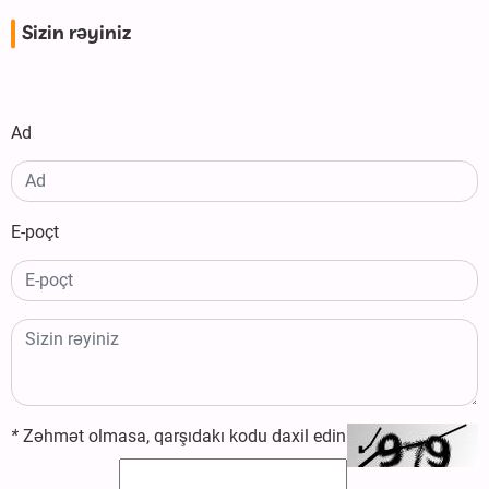
Sizin rəyiniz
Ad
E-poçt
*
Zəhmət olmasa, qarşıdakı kodu daxil edin