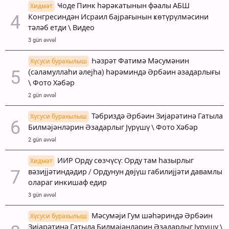
Ҹоде Пинк һәрәкатынын фәалы АБШ
Хидмәт
Конгресиндән Исраил бајрағынын ҝөтүрүлмәсини
тәләб етди \ Видео
3 gün əvvəl
Һәзрәт Фатимә Мәсумәнин
Хүсуси бурахылыш
(сәламуллаһи әлејһа) һәрәминдә Әрбәин әзадарлығы
\ Фото Хәбәр
2 gün əvvəl
Тәбриздә Әрбәин Зијарәтинә Гатыла
Хүсуси бурахылыш
Билмәјәнләрин Әзадарлыг Јүрүшү \ Фото Хәбәр
2 gün əvvəl
ИИР Орду сөзчүсү: Орду там һазырлыг
Хидмәт
вәзијјәтиндәдир / Ордунун дөјүш габилијјәти давамлы
олараг инкишаф едир
3 gün əvvəl
Мәсумәји Гум шәһәриндә Әрбәин
Хүсуси бурахылыш
Зијарәтинә Гатыла Билмәјәнләрин Әзадарлыг Јүрүшү \