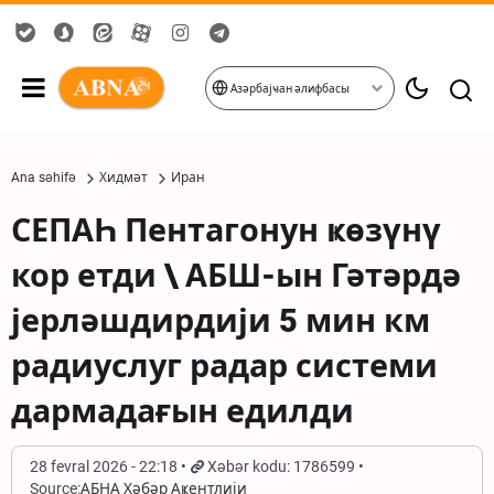
Азәрбајҹан әлифбасы
Ana səhifə
Хидмәт
Иран
СЕПАҺ Пентагонун ҝөзүнү
кор етди \ АБШ-ын Гәтәрдә
јерләшдирдији 5 мин км
радиуслуг радар системи
дармадағын едилди
28 fevral 2026 - 22:18
Xəbər kodu: 1786599
Source:
АБНА Хәбәр Аҝентлији