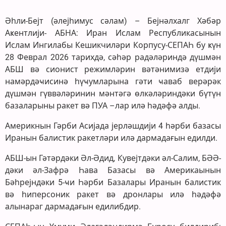
Әһли-Бејт (әлејһимус сәлам) – Бејнәлхалг Хәбәр
Аҝентлији- АБНА: Иран Ислам Республикасынын
Ислам Ингилабы Кешикчиләри Корпусу-СЕПАҺ бу ҝүн
28 Феврал 2026 тарихдә, сәһәр радәләриндә дүшмән
АБШ вә сионист режимләрин вәтәнимизә етдији
намәрдәҹисинә һүҹумларына гәти ҹаваб верәрәк
дүшмән гүввәләринин мәнтәгә өлкәләриндәки бүтүн
базаларыны ракет вә ПУА –лар илә һәдәфә алды.
Америкнын Гәрби Асијада јерләшдији 4 һәрби базасы
Иранын балистик ракетләри илә дармадағын едилди.
АБШ-ын Гәтәрдәки Әл-Әдид, Кувејтдәки әл-Салим, БӘӘ-
дәки әл-Зафрә Һава Базасы вә Америкаынын
Бәһрејндәки 5-ҹи Һәрби Базалары Иранын балистик
вә һиперсоник ракет вә дронлары илә һәдәфә
алынараг дармадағын едилибдир.