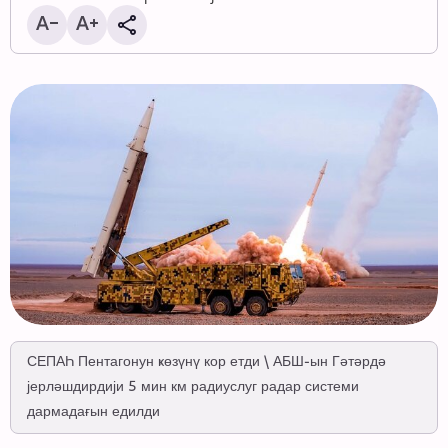
СЕПАҺ Пентагонун ҝөзүнү кор етди \ АБШ-ын Гәтәрдә
јерләшдирдији 5 мин км радиуслуг радар системи
дармадағын едилди