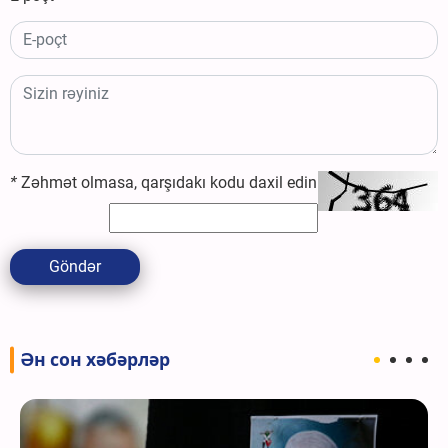
*
Zəhmət olmasa, qarşıdakı kodu daxil edin
Göndər
Ән сон хәбәрләр