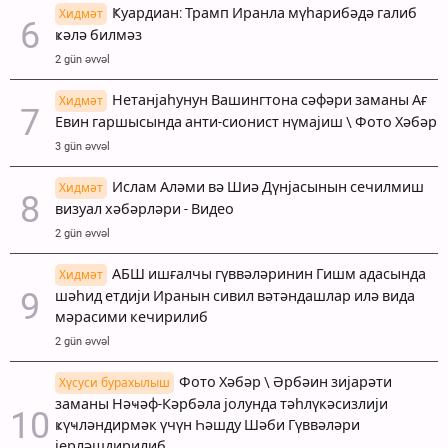
Ҝуардиан: Трамп Иранла мүһарибәдә галиб
Хидмәт
ҝәлә билмәз
2 gün əvvəl
Нетанјаһунун Вашингтона сәфәри заманы Ағ
Хидмәт
Евин гаршысында анти-сионист нүмајиш \ Фото Хәбәр
3 gün əvvəl
Ислам Аләми вә Шиә Дүнјасынын сечилмиш
Хидмәт
визуал хәбәрләри - Видео
2 gün əvvəl
АБШ ишғалчы гүввәләринин Гишм адасында
Хидмәт
шәһид етдији Иранын сивил вәтәндашлар илә вида
мәрасими кечирилиб
2 gün əvvəl
Фото Хәбәр \ Әрбәин зијарәти
Хүсуси бурахылыш
заманы Нәҹәф-Кәрбәла јолунда тәһлүкәсизлији
ҝүҹләндирмәк үчүн Һәшду Шәби Гүввәләри
јерләшдирилиб