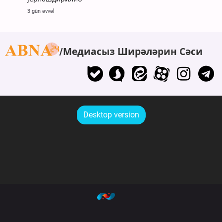
3 gün əvvəl
Медиасыз Ширәләрин Сәси
Desktop version