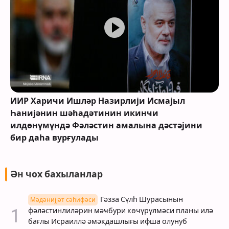
ИИР Хариҹи Ишләр Назирлији Исмајыл
Һанијәнин шәһадәтинин икинҹи
илдөнүмүндә Фәләстин амалына дәстәјини
бир даһа вурғулады
Ән чох бахыланлар
Гәзза Сүлһ Шурасынын
Мәдәнијјәт сәһифәси
фәләстинлиләрин мәҹбури көчүрүлмәси планы илә
бағлы Исраиллә әмәкдашлығы ифша олунуб