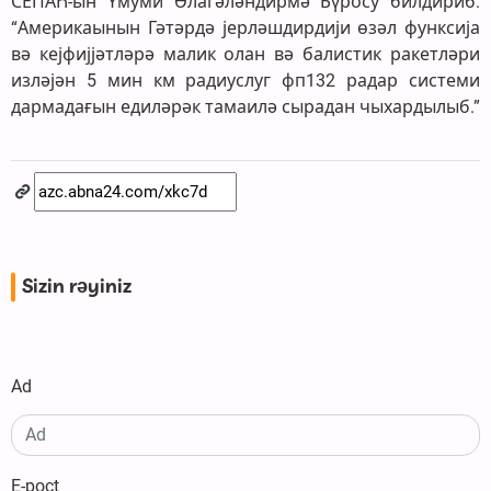
СЕПАҺ-ын Үмуми Әлагәләндирмә Бүросу билдириб:
“Америкаынын Гәтәрдә јерләшдирдији өзәл функсија
вә кејфијјәтләрә малик олан вә балистик ракетләри
изләјән 5 мин км радиуслуг фп132 радар системи
дармадағын едиләрәк тамаилә сырадан чыхардылыб.”
Sizin rəyiniz
Ad
E-poçt