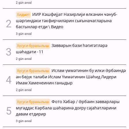
2 gün əvvəl
ИИР Кәшфијјат Назирлији өлкәнин ҹәнуб-
Хидмәт
шәргиндәки тәкфирчиләрин сығынаҹагларына
басгынлар етди \ Видео
3 gün əvvəl
Зәвварын бәзи һәгигәтләрә
Хүсуси бурахылыш
шәһадәти - 11
2 gün əvvəl
Ислам үммәтинин бу илки Әрбәиндә
Хүсуси бурахылыш
ән бөјүк тәләби Ислам Үммәтинин Шәһид Лидери
Имам Хаменеинин ганыдыр
2 gün əvvəl
Фото Хәбәр / Әрбәин зәвварлары
Хүсуси бурахылыш
мүгәддәс Кәрбәла шәһәринә доғру сәјаһәтләрини
давам етдирир
3 gün əvvəl