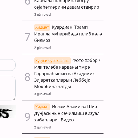
Кәрбәла шәһәринә доғру
сәјаһәтләрини давам етдирир
3 gün əvvəl
Ҝуардиан: Трамп
Хидмәт
Иранла мүһарибәдә галиб ҝәлә
билмәз
2 gün əvvəl
Фото Хәбәр /
Хүсуси бурахылыш
Илк тәләбә карваны Үмрә
Гәрарҝаһынын вә Академик
Зијарәтҝаһларын Ләббејк
Мокәбинә чатды
3 gün əvvəl
Ислам Аләми вә Шиә
Хидмәт
Дүнјасынын сечилмиш визуал
хәбәрләри - Видео
2 gün əvvəl