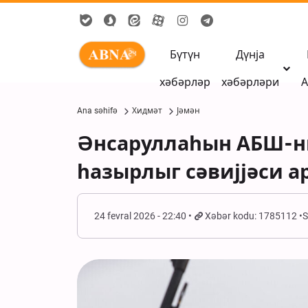
Бүтүн
Дүнја
хәбәрләр
хәбәрләри
А
Ana səhifə
Хидмәт
Јәмән
Әнсаруллаһын АБШ-н
һазырлыг сәвијјәси 
24 fevral 2026 - 22:40
Xəbər kodu: 1785112
S