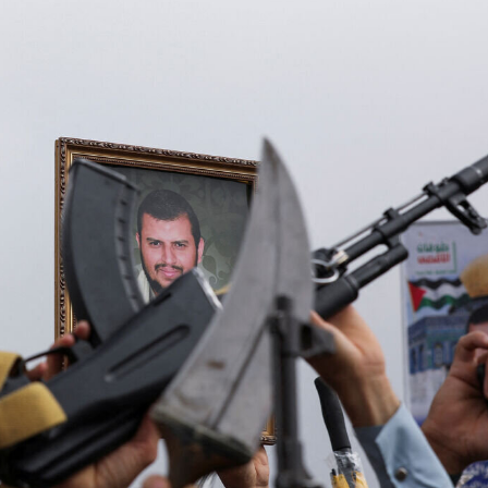
илә вида мәрасими
кечирилиб