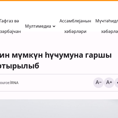
Гафгаз вә
Ассамблејанын
Мүҹтәһид
Мултимедиа
зәрбајҹан
хәбәрләри
хәбәрл
ин мүмкүн һүҹумуна гаршы
артырылыб
ource:
İRNA
АБШ ишғалчы
гүввәләринин Гишм
адасында шәһид етд
Иранын сивил вәтән