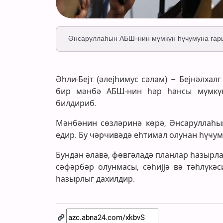
Әнсаруллаһын АБШ-нин мүмкүн һүҹумуна гарш
Әһли-Бејт (әлејһимус сәлам) – Бејнәлхал
бир мәнбә АБШ-нин һәр һансы мүмкүн
билдириб.
Мәнбәнин сөзләринә ҝөрә, Әнсаруллаһын
едир. Бу чәрчивәдә еһтимал олунан һүҹум
Бундан әлавә, фөвгәладә планлар һазырла
сәфәрбәр олунмасы, сәһијјә вә тәһлүкәс
һазырлыг дахилдир.