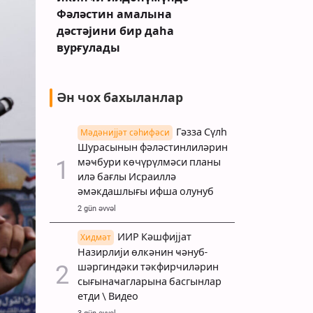
Фәләстин амалына
дәстәјини бир даһа
вурғулады
Ән чох бахыланлар
Гәзза Сүлһ
Мәдәнијјәт сәһифәси
Шурасынын фәләстинлиләрин
мәҹбури көчүрүлмәси планы
илә бағлы Исраиллә
әмәкдашлығы ифша олунуб
2 gün əvvəl
ИИР Кәшфијјат
Хидмәт
Назирлији өлкәнин ҹәнуб-
шәргиндәки тәкфирчиләрин
сығынаҹагларына басгынлар
етди \ Видео