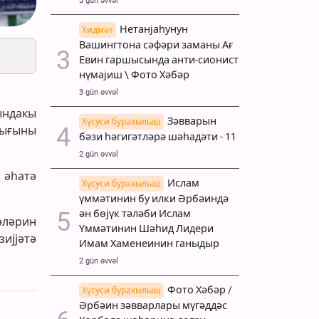
3 gün əvvəl
Нетанјаһунун
Хидмәт
Вашингтона сәфәри заманы Ағ
Евин гаршысында анти-сионист
нүмајиш \ Фото Хәбәр
3 gün əvvəl
ындакы
Зәвварын
Хүсуси бурахылыш
дығыны
бәзи һәгигәтләрә шәһадәти - 11
2 gün əvvəl
 әһатә
Ислам
Хүсуси бурахылыш
үммәтинин бу илки Әрбәиндә
ән бөјүк тәләби Ислам
әләрин
Үммәтинин Шәһид Лидери
ијјәтә
Имам Хаменеинин ганыдыр
2 gün əvvəl
Фото Хәбәр /
Хүсуси бурахылыш
Әрбәин зәвварлары мүгәддәс