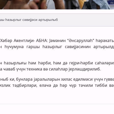
ы һазырлыг сәвијјәси артырылыб
г Хәбәр Аҝентлији- АБНА: Јәмәнин “Әнсаруллаһ” һәрәкат
 һүҹумуна гаршы һазырлыг сәвијјәсинин артырыл
 һазырлығы һәм һәрби, һәм дә гејри-һәрби саһәләри
а ҹаваб үчүн техника вә силаһлар јерләшдирилиб.
ныб ки, бунлара јаралыларын хилас едилмәси үчүн гүвв
излик тәдбирләри, еләҹә дә һәр ҹүр тәҹили тибби вәз