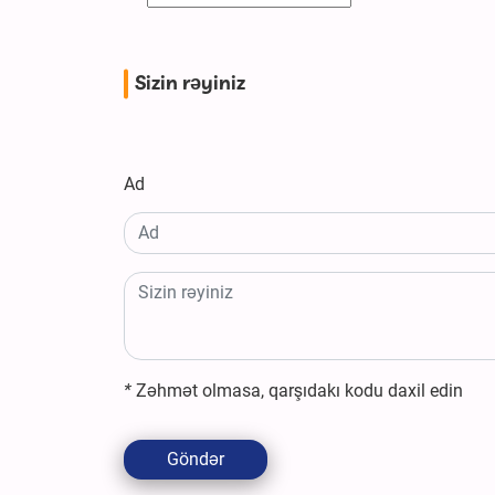
Sizin rəyiniz
Ad
*
Zəhmət olmasa, qarşıdakı kodu daxil edin
Göndər