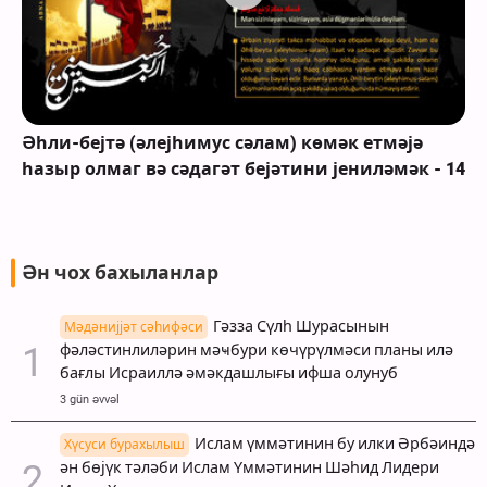
Әһли-бејтә (әлејһимус сәлам) көмәк етмәјә
һазыр олмаг вә сәдагәт бејәтини јениләмәк - 14
Ән чох бахыланлар
Гәзза Сүлһ Шурасынын
Мәдәнијјәт сәһифәси
фәләстинлиләрин мәҹбури көчүрүлмәси планы илә
бағлы Исраиллә әмәкдашлығы ифша олунуб
3 gün əvvəl
Ислам үммәтинин бу илки Әрбәиндә
Хүсуси бурахылыш
ән бөјүк тәләби Ислам Үммәтинин Шәһид Лидери