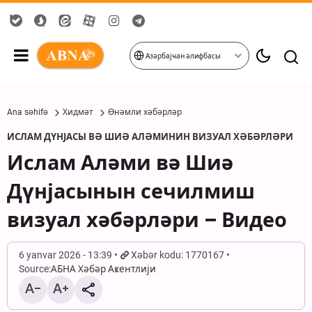
Азәрбајҹан әлифбасы
Ana səhifə
Хидмәт
Өнәмли хәбәрләр
ИСЛАМ ДҮНЈАСЫ ВӘ ШИӘ АЛӘМИНИН ВИЗУАЛ ХӘБӘРЛӘРИ
Ислам Аләми вә Шиә
Дүнјасынын сечилмиш
визуал хәбәрләри – Видео
6 yanvar 2026 - 13:39
Xəbər kodu: 1770167
Source:
АБНА Хәбәр Аҝентлији