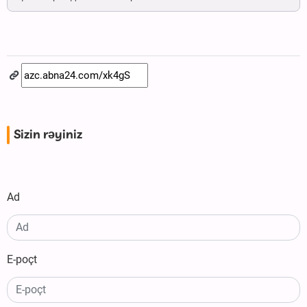
Sizin rəyiniz
Ad
E-poçt