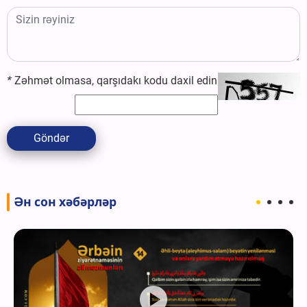
*
Zəhmət olmasa, qarşıdakı kodu daxil edin
Göndər
Ән сон хәбәрләр