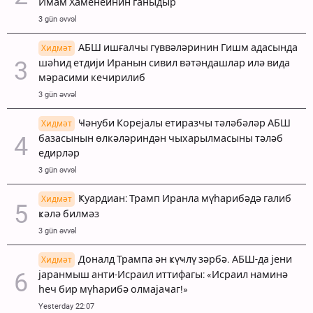
Имам Хаменеинин ганыдыр
3 gün əvvəl
АБШ ишғалчы гүввәләринин Гишм адасында
Хидмәт
шәһид етдији Иранын сивил вәтәндашлар илә вида
мәрасими кечирилиб
3 gün əvvəl
Ҹәнуби Корејалы етиразчы тәләбәләр АБШ
Хидмәт
базасынын өлкәләриндән чыхарылмасыны тәләб
едирләр
3 gün əvvəl
Ҝуардиан: Трамп Иранла мүһарибәдә галиб
Хидмәт
ҝәлә билмәз
3 gün əvvəl
Доналд Трампа ән ҝүҹлү зәрбә. АБШ-да јени
Хидмәт
јаранмыш анти-Исраил иттифагы: «Исраил наминә
һеч бир мүһарибә олмајаҹаг!»
Yesterday 22:07