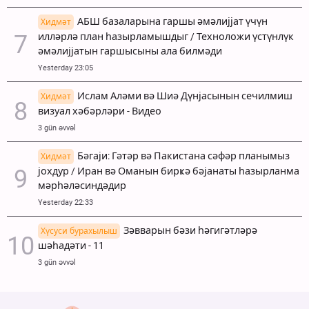
АБШ базаларына гаршы әмәлијјат үчүн
Хидмәт
илләрлә план һазырламышдыг / Техноложи үстүнлүк
әмәлијјатын гаршысыны ала билмәди
Yesterday 23:05
Ислам Аләми вә Шиә Дүнјасынын сечилмиш
Хидмәт
визуал хәбәрләри - Видео
3 gün əvvəl
Бәгаји: Гәтәр вә Пакистана сәфәр планымыз
Хидмәт
јохдур / Иран вә Оманын бирҝә бәјанаты һазырланма
мәрһәләсиндәдир
Yesterday 22:33
Зәвварын бәзи һәгигәтләрә
Хүсуси бурахылыш
шәһадәти - 11
3 gün əvvəl