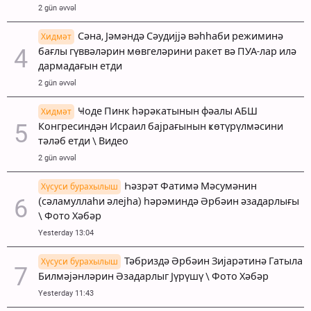
2 gün əvvəl
Сәна, Јәмәндә Сәудијјә вәһһаби режиминә
Хидмәт
бағлы гүввәләрин мөвгеләрини ракет вә ПУА-лар илә
дармадағын етди
2 gün əvvəl
Ҹоде Пинк һәрәкатынын фәалы АБШ
Хидмәт
Конгресиндән Исраил бајрағынын ҝөтүрүлмәсини
тәләб етди \ Видео
2 gün əvvəl
Һәзрәт Фатимә Мәсумәнин
Хүсуси бурахылыш
(сәламуллаһи әлејһа) һәрәминдә Әрбәин әзадарлығы
\ Фото Хәбәр
Yesterday 13:04
Тәбриздә Әрбәин Зијарәтинә Гатыла
Хүсуси бурахылыш
Билмәјәнләрин Әзадарлыг Јүрүшү \ Фото Хәбәр
Yesterday 11:43