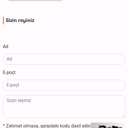
Sizin rəyiniz
Ad
E-poçt
*
Zəhmət olmasa, qarşıdakı kodu daxil edin