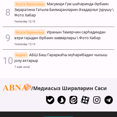
Мәсумәји Гум шәһәриндә Әрбәин
Хүсуси бурахылыш
Зијарәтинә Гатыла Билмәјәнләрин Әзадарлыг Јүрүшү \
Фото Хәбәр
Yesterday 12:10
Иранын Тамерчин сәрһәдиндән
Хүсуси бурахылыш
ҝери гајыдан Әрбәин зәвварлары \ Фото Хәбәр
Yesterday 13:13
АБШ Баш Гәрарҝаһы мүһарибәдән чыхыш
Хидмәт
јолу ахтарыр
7 saat əvvəl
Медиасыз Ширәләрин Сәси