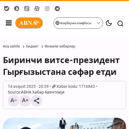
Азәрбајҹан әлифбасы
Ana səhifə
Хидмәт
Өнәмли хәбәрләр
Биринҹи витсе-президент
Гырғызыстана сәфәр етди
14 avqust 2025 - 20:39
Xəbər kodu: 1716843
Source:
АБНА Хәбәр Аҝентлији