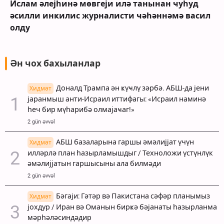
Ислам әлејһинә мөвгеји илә танынан ҹуһуд
әсилли инҝилис журналисти ҹәһәннәмә васил
олду
Ән чох бахыланлар
Доналд Трампа ән ҝүҹлү зәрбә. АБШ-да јени
Хидмәт
јаранмыш анти-Исраил иттифагы: «Исраил наминә
һеч бир мүһарибә олмајаҹаг!»
2 gün əvvəl
АБШ базаларына гаршы әмәлијјат үчүн
Хидмәт
илләрлә план һазырламышдыг / Техноложи үстүнлүк
әмәлијјатын гаршысыны ала билмәди
2 gün əvvəl
Бәгаји: Гәтәр вә Пакистана сәфәр планымыз
Хидмәт
јохдур / Иран вә Оманын бирҝә бәјанаты һазырланма
мәрһәләсиндәдир