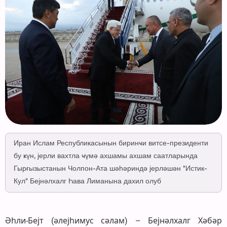
Иран Ислам Республикасынын биринҹи витсе-президенти
бу ҝүн, јерли вахтла ҹүмә ахшамы ахшам саатларында
Гырғызыстанын Чолпон-Ата шәһәриндә јерләшән "Истик-
Кул" Бејнәлхалг Һава Лиманына дахил олуб
Әһли-Бејт (әлејһимус сәлам) – Бејнәлхалг Хәбәр