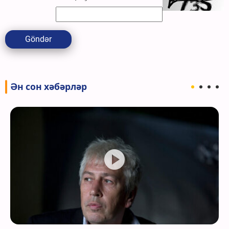
Göndər
Ән сон хәбәрләр