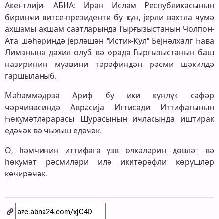
Аҝентлији- АБНА: Иран Ислам Республикасынын
биринҹи витсе-президенти бу ҝүн, јерли вахтла ҹүмә
ахшамы ахшам саатларында Гырғызыстанын Чолпон-
Ата шәһәриндә јерләшән "Истик-Кул" Бејнәлхалг Һава
Лиманына дахил олуб вә орада Гырғызыстанын баш
назиринин мүавини тәрәфиндән рәсми шәкилдә
гаршыланыб.
Мәһәммәдрза Ариф бу ики ҝүнлүк сәфәр
чәрчивәсиндә Аврасија Игтисади Иттифагынын
Һөкумәтләрарасы Шурасынын иҹласында иштирак
едәҹәк вә чыхыш едәҹәк.
О, һәмчинин иттифага үзв өлкәләрин дөвләт вә
һөкумәт рәсмиләри илә икитәрәфли ҝөрүшләр
кечирәҹәк.