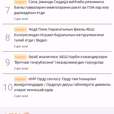
Сәна, Јәмәндә Сәудијјә вәһһаби режиминә
Хидмәт
бағлы гүввәләрин мөвгеләрини ракет вә ПУА-лар илә
дармадағын етди
2 gün əvvəl
Ҹоде Пинк һәрәкатынын фәалы АБШ
Хидмәт
Конгресиндән Исраил бајрағынын ҝөтүрүлмәсини
тәләб етди \ Видео
2 gün əvvəl
Әрәб аналитики: АБШ һәрби командирләри
Хидмәт
"Вјетнам тәҹрүбәсини" тәкрарламагдан горхурлар
2 gün əvvəl
ИИР Орду сөзчүсү: Орду там һазырлыг
Хидмәт
вәзијјәтиндәдир / Ордунун дөјүш габилијјәти давамлы
олараг инкишаф едир
2 gün əvvəl