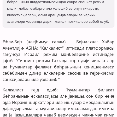
бөһранынын шиддәтләнмәсиндән сонра сионист режим
ҝизли глобал ембарго илә үзләшиб вә онун тиҹарәти,
инвестисијалары, елми арашдырмалары вә хариҹи
әлагәләри үзәриндә дәрин мәнфи нәтиҹәләрә сәбәб олуб.
Әһли-Бејт (әлејһимус сәлам) – Бејнәлхалг Хәбәр
Аҝентлији- АБНА: “Калкалист” игтисади платформасы
ганунсуз Исраил режим мәнбәләринә истинадән
јајыб: “Сионист режим Гәззада төрәтдији ҹинајәтләр
вә һуманитар фәлакәт бөһранынын ҝенишләнмәси
сәбәбиндән диҝәр өлкәләрин сәссиз вә гејри-рәсми
санксијалары илә үзләшиб.”
Калкалист гејд едиб: “Һуманитар фәлакәт
бөһранынын ескаласијасы илә јанашы, сон бир нечә
ајда Исраил ширкәтләри илә ишҝүзар әмәкдашлығын
дајандырылмасы, мүгавиләләр имзаламагдан имтина
вә ја јазышмалара ҹаваб вермәкдән чәкинмәк кими