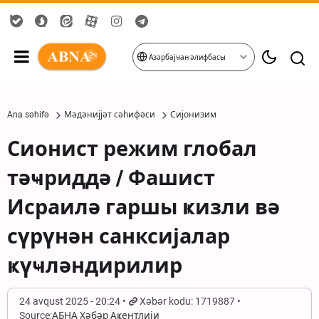
Азәрбајҹан әлифбасы
Ana səhifə
Мәдәнијјәт сәһифәси
Сијонизим
Сионист режим глобал
тәҹриддә / Фашист
Исраилә гаршы ҝизли вә
сүрүнән санксијалар
ҝүҹләндирилир
24 avqust 2025 - 20:24
Xəbər kodu: 1719887
Source:
АБНА Хәбәр Аҝентлији