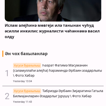
Ислам әлејһинә мөвгеји илә танынан ҹуһуд
әсилли инҝилис журналисти ҹәһәннәмә васил
олду
Ән чох бахыланлар
Һәзрәт Фатимә Мәсумәнин
Хүсуси бурахылыш
(сәламуллаһи әлејһа) һәрәминдә Әрбәин әзадарлығы
\ Фото Хәбәр
Yesterday 13:04
Тәбриздә Әрбәин Зијарәтинә Гатыла
Хүсуси бурахылыш
Билмәјәнләрин Әзадарлыг Јүрүшү \ Фото Хәбәр
Yesterday 11:43