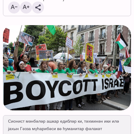
Сионист мәнбәләр ашкар едибләр ки, тәхминән ики илә
јахын Гәзза мүһарибәси вә һуманитар фәлакәт