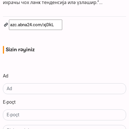
ихраҹы чох ләнҝ тенденсија илә үзләшир.”...
Sizin rəyiniz
Ad
E-poçt