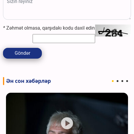
*
Zəhmət olmasa, qarşıdakı kodu daxil edin
Göndər
Ән сон хәбәрләр