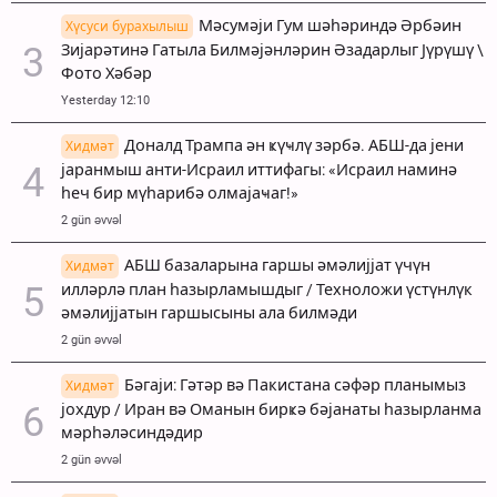
Мәсумәји Гум шәһәриндә Әрбәин
Хүсуси бурахылыш
Зијарәтинә Гатыла Билмәјәнләрин Әзадарлыг Јүрүшү \
Фото Хәбәр
Yesterday 12:10
Доналд Трампа ән ҝүҹлү зәрбә. АБШ-да јени
Хидмәт
јаранмыш анти-Исраил иттифагы: «Исраил наминә
һеч бир мүһарибә олмајаҹаг!»
2 gün əvvəl
АБШ базаларына гаршы әмәлијјат үчүн
Хидмәт
илләрлә план һазырламышдыг / Техноложи үстүнлүк
әмәлијјатын гаршысыны ала билмәди
2 gün əvvəl
Бәгаји: Гәтәр вә Пакистана сәфәр планымыз
Хидмәт
јохдур / Иран вә Оманын бирҝә бәјанаты һазырланма
мәрһәләсиндәдир
2 gün əvvəl