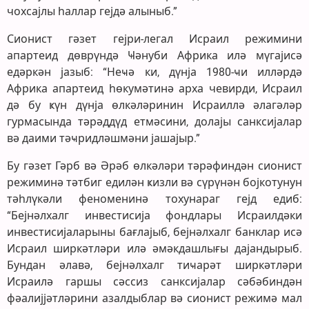
чохсајлы һаллар гејдә алыныб.”
Сионист гәзет гејри-легал Исраил режимини
апартеид дөврүндә Ҹәнуби Африка илә мүгајисә
едәркән јазыб: “Неҹә ки, дүнја 1980-ҹи илләрдә
Африка апартеид һөкумәтинә арха чевирди, Исраил
дә бу ҝүн дүнја өлкәләринин Исраиллә әлагәләр
гурмасында тәрәддүд етмәсини, долајы санксијалар
вә даими тәҹридләшмәни јашајыр.”
Бу гәзет Гәрб вә Әрәб өлкәләри тәрәфиндән сионист
режиминә тәтбиг едилән ҝизли вә сүрүнән бојкотунун
тәһлүкәли феноменинә тохунараг гејд едиб:
“Бејнәлхалг инвестисија фондлары Исраилдәки
инвестисијаларыны бағлајыб, бејнәлхалг банклар исә
Исраил ширкәтләри илә әмәкдашлығы дајандырыб.
Бундан әлавә, бејнәлхалг тиҹарәт ширкәтләри
Исраилә гаршы сәссиз санксијалар сәбәбиндән
фәалијјәтләрини азалдыблар вә сионист режимә мал